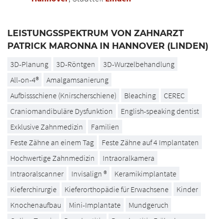
LEISTUNGSSPEKTRUM VON ZAHNARZT
PATRICK MARONNA IN HANNOVER (LINDEN)
3D-Planung
3D-Röntgen
3D-Wurzelbehandlung
All-on-4®
Amalgamsanierung
Aufbissschiene (Knirscherschiene)
Bleaching
CEREC
Craniomandibuläre Dysfunktion
English-speaking dentist
Exklusive Zahnmedizin
Familien
Feste Zähne an einem Tag
Feste Zähne auf 4 Implantaten
Hochwertige Zahnmedizin
Intraoralkamera
Intraoralscanner
Invisalign ®
Keramikimplantate
Kieferchirurgie
Kieferorthopädie für Erwachsene
Kinder
Knochenaufbau
Mini-Implantate
Mundgeruch