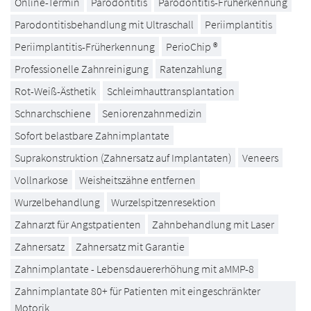
Online-Termin
Parodontitis
Parodontitis-Früherkennung
Parodontitisbehandlung mit Ultraschall
Periimplantitis
Periimplantitis-Früherkennung
PerioChip ®
Professionelle Zahnreinigung
Ratenzahlung
Rot-Weiß-Ästhetik
Schleimhauttransplantation
Schnarchschiene
Seniorenzahnmedizin
Sofort belastbare Zahnimplantate
Suprakonstruktion (Zahnersatz auf Implantaten)
Veneers
Vollnarkose
Weisheitszähne entfernen
Wurzelbehandlung
Wurzelspitzenresektion
Zahnarzt für Angstpatienten
Zahnbehandlung mit Laser
Zahnersatz
Zahnersatz mit Garantie
Zahnimplantate - Lebensdauererhöhung mit aMMP-8
Zahnimplantate 80+ für Patienten mit eingeschränkter
Motorik