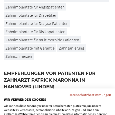
Zahnimplantate für Angstpatienten
Zahnimplantate für Diabetiker
Zahnimplantate für Dialyse-Patienten
Zahnimplantate für Risikopatienten
Zahnimplantate für multimorbide Patienten
Zahnimplantate mit Garantie
Zahnsanierung
Zahnschmerzen
EMPFEHLUNGEN VON PATIENTEN FÜR
ZAHNARZT PATRICK MARONNA IN
HANNOVER (LINDEN)
Das Profil von Patrick Maronna, Zahnarzt in
Datenschutzbestimmungen
WIR VERWENDEN COOKIES
Hannover (Linden), wurde bislang von 1 Patienten
Wir können diese zur Analyse unserer Besucherdaten platzieren, um unsere
empfohlen. Die durchschnittliche Note der
Webseite zu verbessern, personalisierte Inhalte anzuzeigen und Ihnen ein
Empfehlung(en) ist 5 von 5
großartiges Webseiten-Erlebnis zu bieten. Für weitere Informationen zu den von