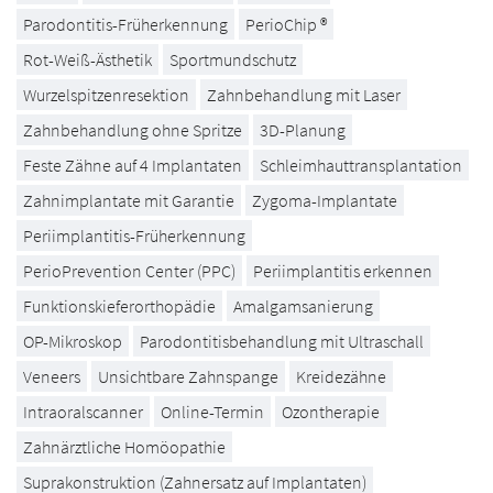
Parodontitis-Früherkennung
PerioChip ®
Rot-Weiß-Ästhetik
Sportmundschutz
Wurzelspitzenresektion
Zahnbehandlung mit Laser
Zahnbehandlung ohne Spritze
3D-Planung
Feste Zähne auf 4 Implantaten
Schleimhauttransplantation
Zahnimplantate mit Garantie
Zygoma-Implantate
Periimplantitis-Früherkennung
PerioPrevention Center (PPC)
Periimplantitis erkennen
Funktionskieferorthopädie
Amalgamsanierung
OP-Mikroskop
Parodontitisbehandlung mit Ultraschall
Veneers
Unsichtbare Zahnspange
Kreidezähne
Intraoralscanner
Online-Termin
Ozontherapie
Zahnärztliche Homöopathie
Suprakonstruktion (Zahnersatz auf Implantaten)