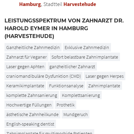
Hamburg
, Stadtteil
Harvestehude
LEISTUNGSSPEKTRUM VON ZAHNARZT DR.
HAROLD EYMER IN HAMBURG
(HARVESTEHUDE)
Ganzheitliche Zahnmedizin
Exklusive Zahnmedizin
Zahnarzt für Veganer
Sofort belastbare Zahnimplantate
Laser gegen Aphten
ganzheitlicher Zahnarzt
craniomandibuläre Dysfunktion (CMD)
Laser gegen Herpes
Keramikimplantate
Funktionsanalyse
Zahnimplantate
komplette Zahnsanierung
Komplettsanierung
Hochwertige Füllungen
Prothetik
ästhetische Zahnheilkunde
Mundgeruch
English-speaking dentist
Zahnimplantate für multimorbide Patienten