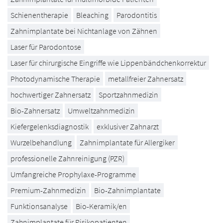
Schienentherapie
Bleaching
Parodontitis
Zahnimplantate bei Nichtanlage von Zähnen
Laser für Parodontose
Laser für chirurgische Eingriffe wie Lippenbändchenkorrektur
Photodynamische Therapie
metallfreier Zahnersatz
hochwertiger Zahnersatz
Sportzahnmedizin
Bio-Zahnersatz
Umweltzahnmedizin
Kiefergelenksdiagnostik
exklusiver Zahnarzt
Wurzelbehandlung
Zahnimplantate für Allergiker
professionelle Zahnreinigung (PZR)
Umfangreiche Prophylaxe-Programme
Premium-Zahnmedizin
Bio-Zahnimplantate
Funktionsanalyse
Bio-Keramik/en
Zahnimplantate für Risikopatienten