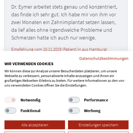
Dr. Eymer arbeitet stets genau und konzentriert,
das finde ich sehr gut. Ich habe mir von ihm vor
zwei Monaten ein Zahnimplantat setzen lassen,
da lief alles ohne irgendwelche Probleme und
Schmerzen hatte ich auch nur wenige.
Empfehlung vom 18.11.2019 (Patient/in aus Hamburg)
Datenschutzbestimmungen
WIR VERWENDEN COOKIES
Wir können diese zur Analyse unserer Besucherdaten platzieren, um unsere
Ich bin wie immer sehr zufrieden bei Dr. Eymer.
Webseite zu verbessern, personalisierte Inhalte anzuzeigen und Ihnen ein
großartiges Webseiten-Erlebnis zu bieten. Für weitere Informationen zu den von
Das Zahnimplantat, welches er mir gesetzt hat,
uns verwendeten Cookies öffnen Sie die Einstellungen.
ist gut eingewachsen. Beim Einsetzen war ich
etwas nervös, es ist dann alles super gelaufen
Notwendig
Performance
und ich hatte nur wenig Schmerzen. Ich freue
Funktional
Werbung
mich schon wenn alles abgeheilt ist, dann kann
ich endlich mein neues Zahnimplantat nutzen!
Alle akzeptieren
Einstellungen speichern
Empfehlung vom 17.07.2019 (Patient/in aus Hamburg)