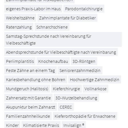
eigenes Praxis-Labor im Haus
Parodontalchirurgie
Weisheitszähne
Zahnimplantate für Diabetiker
Ratenzahlung
Schnarchschiene
Samstag-Sprechstunde nach Vereinbarung für
Vielbeschäftigte
Abendsprechstunde für Vielbeschäftigte nach Vereinbarung
Periimplantitis
Knochenaufbau
3D-Röntgen
Feste Zähne an einem Tag
Seniorenzahnmedizin
Kariesbehandlung ohne Bohren
Hochwertige Zahnmedizin
Mundgeruch (Halitosis)
Kieferchirurgie
Vollnarkose
Zahnersatz mit Garantie
3D-Wurzelbehandlung
Akupunktur beim Zahnarzt
CEREC
Familienzahnheilkunde
Kieferorthopädie für Erwachsene
Kinder
Klimatisierte Praxis
Invisalign ®