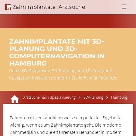
'; }else{ echo '
'; } ?>
☰
ZAHNIMPLANTATE MIT 3D-
PLANUNG UND 3D-
COMPUTERNAVIGATION IN
HAMBURG
Durch 3D-Diagnostik, 3D-Planung und 3D-Computer-
Navigation höchsten Komfort + Sicherheit für Patienten
Arztsuche nach Spezialisierung
3D-Planung
Hamburg
Patienten ist verständlicherweise ein perfektes Ergebnis
wichtig, wenn es um Zahnimplantate geht. Die moderne
Zahnmedizin und die erfahrensten Behandler in modern