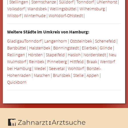
|
Stellingen
|
Sternschanze
|
Sülldorf
|
Tonndorf
|
Uhlenhorst
|
Volksdorf
|
Wandsbek
|
Wellingsbüttel
|
Wilhelmsburg
|
Wilstorf
|
Winterhude
|
Wohldorf-Ohlstedt
|
Weitere Städte im Umkreis von Hamburg:
Gladigau
Tonndorf
|
Langenhorn
|
Oststeinbek
|
Schenefeld
|
Barsbüttel
|
Halstenbek
|
Bönningstedt
|
Ellerbek
|
Glinde
|
Rellingen
|
Hörsten
|
Stapelfeld
|
Hasloh
|
Norderstedt
|
Neu
Wulmstorf
|
Reinbek
|
Pinneberg
|
Hittfeld
|
Braak
|
Wentorf
bei Hamburg
|
Wedel
|
Seevetal
|
Wohltorf
|
Borstel-
Hohenraden
|
Maschen
|
Brunsbek
|
Stelle
|
Appen
|
Quickborn