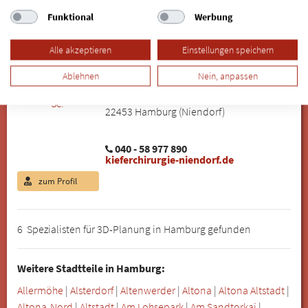
Funktional
Werbung
Dr. Stefan Triebswetter, M. Sc.
Fachzahnarzt für Oralchirurgie · Spezialist für
Implantologie und Zahnimplantate in Hamburg
Alle akzeptieren
Einstellungen speichern
Kieferchirurgie Niendorf Dr.
Ablehnen
Nein, anpassen
Triebswetter & Kollegen
Kollaustraße 239
22453 Hamburg (Niendorf)
040 - 58 977 890
kieferchirurgie-niendorf.de
zum Profil
6 Spezialisten für 3D-Planung in Hamburg gefunden
Weitere Stadtteile in Hamburg:
Allermöhe
|
Alsterdorf
|
Altenwerder
|
Altona
|
Altona Altstadt
|
Altona-Nord
|
Altstadt
|
Am Lohsepark
|
Am Sandtorkai
|