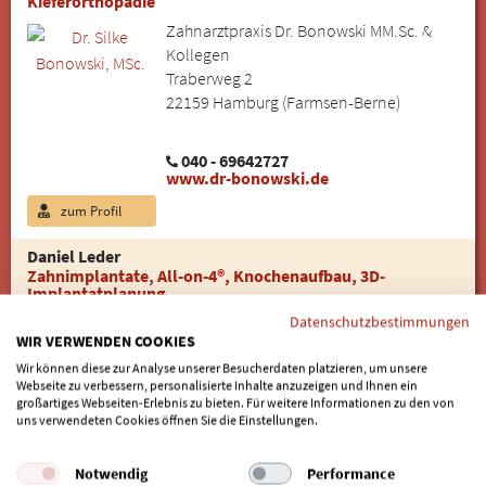
Kieferorthopädie
Zahnarztpraxis Dr. Bonowski MM.Sc. &
Kollegen
Traberweg 2
22159 Hamburg (Farmsen-Berne)
040 - 69642727
www.dr-bonowski.de
zum Profil
Daniel Leder
Zahnimplantate, All-on-4®, Knochenaufbau, 3D-
Implantatplanung
Zahnarztpraxis Leder
Datenschutzbestimmungen
WIR VERWENDEN COOKIES
Adlerstraße 28
25462 Rellingen
Wir können diese zur Analyse unserer Besucherdaten platzieren, um unsere
Webseite zu verbessern, personalisierte Inhalte anzuzeigen und Ihnen ein
großartiges Webseiten-Erlebnis zu bieten. Für weitere Informationen zu den von
uns verwendeten Cookies öffnen Sie die Einstellungen.
04101 - 32826
www.zahnmedizin-in-rellingen.de
Notwendig
Performance
zum Profil