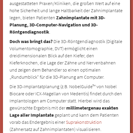
ausgestatteten Praxen/Kliniken, die großen Wert auf eine
hohe Sicherheit und lange Haltbarkeit der Zahnimplantate
legen, bieten Patienten
Zahnimplantate mit 3D-
Planung, 3D-Computer-Navigation und 3D-
Röntgendiagnostik
.
Doch was bringt das?
Die 3D-Röntgendiagnostik (Digitale
Volumentomographie, DVT) ermöglicht einen
dreidimensionalen Blick auf den Kiefer, den
Kieferknochen, die Lage der Zähne und Nervenbahnen
und zeigen dem Behandler so einen optimalen
„Rundumblick“ für die 3D-Planung am Computer.
Die 3D-Implantatplanung (z.B. NobelGuide™ von Nobel
Biocare oder ICX-Magellan von Medentis) findet durch den
Implantologen am Computer statt. Hierbei wird das
gewünschte Ergebnis mit der
millimetergenau exakten
Lage aller Implantate
geplant und kann dem Patienten
vorab das Endergebnis einer
Suprakonstruktion
(Zahnersatz auf Zahnimplantaten) visualisieren.