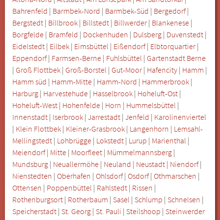
Bahrenfeld
|
Barmbek-Nord
|
Barmbek-Süd
|
Bergedorf
|
Bergstedt
|
Billbrook
|
Billstedt
|
Billwerder
|
Blankenese
|
Borgfelde
|
Bramfeld
|
Dockenhuden
|
Dulsberg
|
Duvenstedt
|
Eidelstedt
|
Eilbek
|
Eimsbüttel
|
Eißendorf
|
Elbtorquartier
|
Eppendorf
|
Farmsen-Berne
|
Fuhlsbüttel
|
Gartenstadt Berne
|
Groß Flottbek
|
Groß-Borstel
|
Gut-Moor
|
Hafencity
|
Hamm
|
Hamm süd
|
Hamm-Mitte
|
Hamm-Nord
|
Hammerbrook
|
Harburg
|
Harvestehude
|
Hasselbrook
|
Hoheluft-Ost
|
Hoheluft-West
|
Hohenfelde
|
Horn
|
Hummelsbüttel
|
Innenstadt
|
Iserbrook
|
Jarrestadt
|
Jenfeld
|
Karolinenviertel
|
Klein Flottbek
|
Kleiner-Grasbrook
|
Langenhorn
|
Lemsahl-
Mellingstedt
|
Lohbrügge
|
Lokstedt
|
Lurup
|
Marienthal
|
Meiendorf
|
Mitte
|
Moorfleet
|
Mümmelmannsberg
|
Mundsburg
|
Neuallermöhe
|
Neuland
|
Neustadt
|
Niendorf
|
Nienstedten
|
Oberhafen
|
Ohlsdorf
|
Osdorf
|
Othmarschen
|
Ottensen
|
Poppenbüttel
|
Rahlstedt
|
Rissen
|
Rothenburgsort
|
Rotherbaum
|
Sasel
|
Schlump
|
Schnelsen
|
Speicherstadt
|
St. Georg
|
St. Pauli
|
Steilshoop
|
Steinwerder