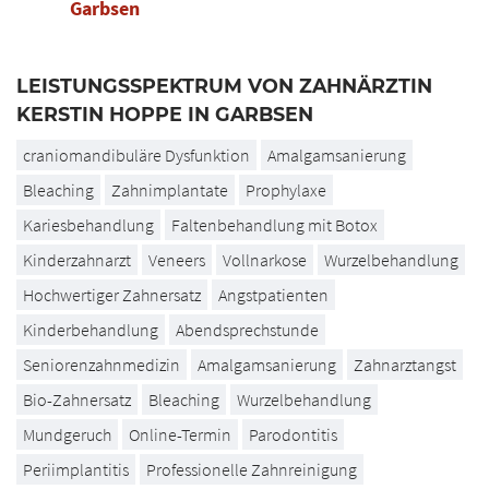
Garbsen
LEISTUNGSSPEKTRUM VON ZAHNÄRZTIN
KERSTIN HOPPE IN GARBSEN
craniomandibuläre Dysfunktion
Amalgamsanierung
Bleaching
Zahnimplantate
Prophylaxe
Kariesbehandlung
Faltenbehandlung mit Botox
Kinderzahnarzt
Veneers
Vollnarkose
Wurzelbehandlung
Hochwertiger Zahnersatz
Angstpatienten
Kinderbehandlung
Abendsprechstunde
Seniorenzahnmedizin
Amalgamsanierung
Zahnarztangst
Bio-Zahnersatz
Bleaching
Wurzelbehandlung
Mundgeruch
Online-Termin
Parodontitis
Periimplantitis
Professionelle Zahnreinigung