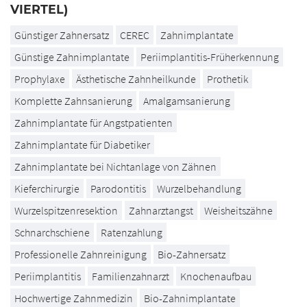
VIERTEL)
Günstiger Zahnersatz
CEREC
Zahnimplantate
Günstige Zahnimplantate
Periimplantitis-Früherkennung
Prophylaxe
Ästhetische Zahnheilkunde
Prothetik
Komplette Zahnsanierung
Amalgamsanierung
Zahnimplantate für Angstpatienten
Zahnimplantate für Diabetiker
Zahnimplantate bei Nichtanlage von Zähnen
Kieferchirurgie
Parodontitis
Wurzelbehandlung
Wurzelspitzenresektion
Zahnarztangst
Weisheitszähne
Schnarchschiene
Ratenzahlung
Professionelle Zahnreinigung
Bio-Zahnersatz
Periimplantitis
Familienzahnarzt
Knochenaufbau
Hochwertige Zahnmedizin
Bio-Zahnimplantate