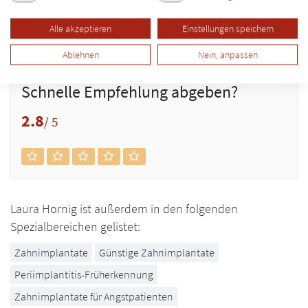
Intraoralscanner
Degenerative Erkrankungen
Alle akzeptieren
Einstellungen speichern
Weisheitszähne entfernen
Zahnarzt für Angstpatienten
Ablehnen
Nein, anpassen
Schnelle Empfehlung abgeben?
2.8
/ 5
Laura Hornig ist außerdem in den folgenden
Spezialbereichen gelistet:
Zahnimplantate
Günstige Zahnimplantate
Periimplantitis-Früherkennung
Zahnimplantate für Angstpatienten