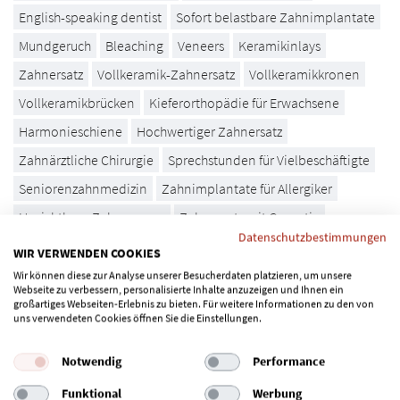
English-speaking dentist
Sofort belastbare Zahnimplantate
Mundgeruch
Bleaching
Veneers
Keramikinlays
Zahnersatz
Vollkeramik-Zahnersatz
Vollkeramikkronen
Vollkeramikbrücken
Kieferorthopädie für Erwachsene
Harmonieschiene
Hochwertiger Zahnersatz
Zahnärztliche Chirurgie
Sprechstunden für Vielbeschäftigte
Seniorenzahnmedizin
Zahnimplantate für Allergiker
Unsichtbare Zahnspange
Zahnersatz mit Garantie
Datenschutzbestimmungen
Parodontitis-Früherkennung
Familien
Sportmundschutz
WIR VERWENDEN COOKIES
Funktionskieferorthopädie
Kreidezähne
Zahnarztangst
Wir können diese zur Analyse unserer Besucherdaten platzieren, um unsere
Webseite zu verbessern, personalisierte Inhalte anzuzeigen und Ihnen ein
Invisalign ®
Zahnbehandlung mit Laser
großartiges Webseiten-Erlebnis zu bieten. Für weitere Informationen zu den von
uns verwendeten Cookies öffnen Sie die Einstellungen.
Laser gegen Aphten
Laser gegen Herpes
Vollnarkose
Zahnsanierung
Zahnschmerzen
Abendsprechstunde
Notwendig
Performance
Ästhetische Zahnmedizin
Implantologie aus einer Hand
Funktional
Werbung