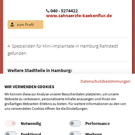
040 - 5274422
www.zahnaerzte-kaekenflur.de
zum Profil
4 Spezialisten für Mini-Implantate in Hamburg Rahlstedt
gefunden
Weitere Stadtteile in Hamburg:
Allermöhe
|
Alsterdorf
|
Altona
|
Altona Altstadt
|
Altona-Nord
|
Datenschutzbestimmungen
WIR VERWENDEN COOKIES
Bahrenfeld
|
Barmbek-Nord
|
Barmbek-Süd
|
Bergedorf
|
Bergstedt
|
Billbrook
|
Billstedt
|
Billwerder
|
Blankenese
|
Wir können diese zur Analyse unserer Besucherdaten platzieren, um unsere
Webseite zu verbessern, personalisierte Inhalte anzuzeigen und Ihnen ein
Bramfeld
|
Cranz
|
Dockenhuden
|
Dulsberg
|
Duvenstedt
|
großartiges Webseiten-Erlebnis zu bieten. Für weitere Informationen zu den von
Eidelstedt
|
Eilbek
|
Eimsbüttel
|
Eißendorf
|
Eppendorf
|
uns verwendeten Cookies öffnen Sie die Einstellungen.
Farmsen-Berne
|
Finkenwerder
|
Francop
|
Fuhlsbüttel
|
Gartenstadt Berne
|
Groß Flottbek
|
Groß-Borstel
|
Hamm-
Notwendig
Performance
Nord
|
Harvestehude
|
Hasselbrook
|
Hausbruch
|
Heimfeld
|
Funktional
Werbung