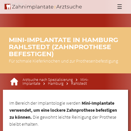
'; }else{ echo '
'; } ?>
☰
MINI-IMPLANTATE IN HAMBURG
RAHLSTEDT (ZAHNPROTHESE
BEFESTIGEN)
Für schmale Kieferknochen und zur Prothesenbefestigung
Arztsuche nach Spezialisierung
Mini-
Implantate
Hamburg
Rahlstedt
Im Bereich der Implantologie werden
Mini-Implantate
verwendet, um eine lockere Zahnprothese befestigen
zu können.
Die gewohnt leichte Reinigung der Prothese
bleibt erhalten.