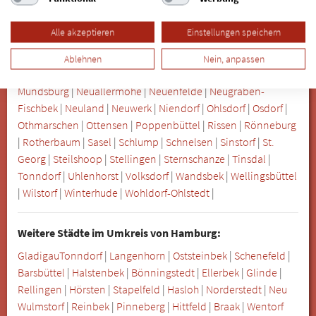
Hoheluft-Ost
|
Hoheluft-West
|
Hohenfelde
|
Hummelsbüttel
|
Iserbrook
|
Jarrestadt
|
Jenfeld
|
Karolinenviertel
|
Klein
Alle akzeptieren
Einstellungen speichern
Flottbek
|
Langenbek
|
Langenhorn
|
Lemsahl-Mellingstedt
|
Lohbrügge
|
Lokstedt
|
Lurup
|
Marienthal
|
Marmstorf
|
Ablehnen
Nein, anpassen
Mechelnbusch
|
Meiendorf
|
Moorburg
|
Mümmelmannsberg
|
Mundsburg
|
Neuallermöhe
|
Neuenfelde
|
Neugraben-
Fischbek
|
Neuland
|
Neuwerk
|
Niendorf
|
Ohlsdorf
|
Osdorf
|
Othmarschen
|
Ottensen
|
Poppenbüttel
|
Rissen
|
Rönneburg
|
Rotherbaum
|
Sasel
|
Schlump
|
Schnelsen
|
Sinstorf
|
St.
Georg
|
Steilshoop
|
Stellingen
|
Sternschanze
|
Tinsdal
|
Tonndorf
|
Uhlenhorst
|
Volksdorf
|
Wandsbek
|
Wellingsbüttel
|
Wilstorf
|
Winterhude
|
Wohldorf-Ohlstedt
|
Weitere Städte im Umkreis von Hamburg:
Gladigau
Tonndorf
|
Langenhorn
|
Oststeinbek
|
Schenefeld
|
Barsbüttel
|
Halstenbek
|
Bönningstedt
|
Ellerbek
|
Glinde
|
Rellingen
|
Hörsten
|
Stapelfeld
|
Hasloh
|
Norderstedt
|
Neu
Wulmstorf
|
Reinbek
|
Pinneberg
|
Hittfeld
|
Braak
|
Wentorf