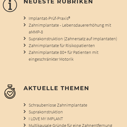
NEUESTE RUBRIKEN
Implantat-Prüf-Praxis®
Zahnimplantate - Lebensdauererhöhung mit
aMMP-8
Suprakonstruktion (Zahnersatz auf Implantaten)
Zahnimplantate für Risikopatienten
Zahnimplantate 80+ für Patienten mit
eingeschränkter Motorik
AKTUELLE THEMEN
Schraubenlose Zahnimplantate
Suprakonstruktion
I LOVE MY IMPLANT
Multikausale Gründe für eine Zahnentfernung