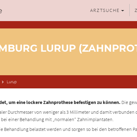
ARZTSUCHE
AMBURG LURUP (ZAHNPROT
Lurup
et, um eine lockere Zahnprothese befestigen zu können.
Die gewo
ler Durchmesser von weniger als 3 Millimeter und damit verbunden de
als bei einer Behandlung mit „normalen“ Zahnimplantaten.
ie Behandlung belastet werden und sorgen so bei den betroffenen P