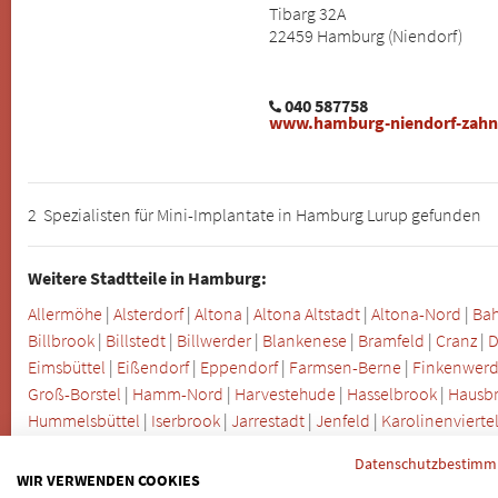
Tibarg 32A
22459 Hamburg (Niendorf)
040 587758
www.hamburg-niendorf-zahn
2 Spezialisten für Mini-Implantate in Hamburg Lurup gefunden
Weitere Stadtteile in Hamburg:
Allermöhe
|
Alsterdorf
|
Altona
|
Altona Altstadt
|
Altona-Nord
|
Bah
Billbrook
|
Billstedt
|
Billwerder
|
Blankenese
|
Bramfeld
|
Cranz
|
D
Eimsbüttel
|
Eißendorf
|
Eppendorf
|
Farmsen-Berne
|
Finkenwerd
Groß-Borstel
|
Hamm-Nord
|
Harvestehude
|
Hasselbrook
|
Hausb
Hummelsbüttel
|
Iserbrook
|
Jarrestadt
|
Jenfeld
|
Karolinenvierte
|
Lohbrügge
|
Lokstedt
|
Marienthal
|
Marmstorf
|
Mechelnbusch
|
M
Datenschutzbestim
Neuallermöhe
|
Neuenfelde
|
Neugraben-Fischbek
|
Neuland
|
Ne
WIR VERWENDEN COOKIES