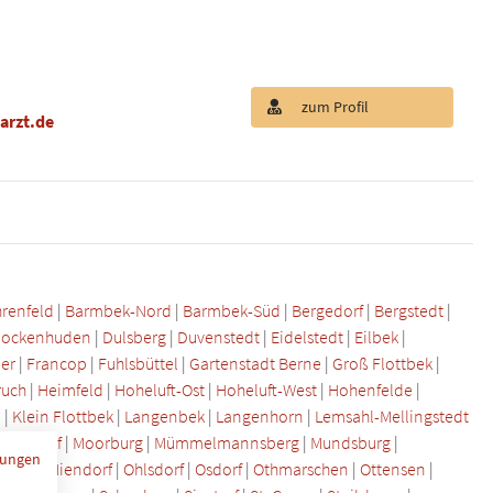
zum Profil
arzt.de
renfeld
|
Barmbek-Nord
|
Barmbek-Süd
|
Bergedorf
|
Bergstedt
|
ockenhuden
|
Dulsberg
|
Duvenstedt
|
Eidelstedt
|
Eilbek
|
er
|
Francop
|
Fuhlsbüttel
|
Gartenstadt Berne
|
Groß Flottbek
|
ruch
|
Heimfeld
|
Hoheluft-Ost
|
Hoheluft-West
|
Hohenfelde
|
l
|
Klein Flottbek
|
Langenbek
|
Langenhorn
|
Lemsahl-Mellingstedt
eiendorf
|
Moorburg
|
Mümmelmannsberg
|
Mundsburg
|
mungen
uwerk
|
Niendorf
|
Ohlsdorf
|
Osdorf
|
Othmarschen
|
Ottensen
|