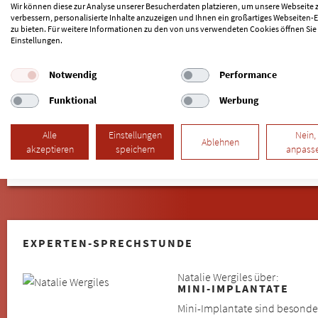
Poppenbüttel
|
Rahlstedt
|
Rissen
|
Rönneburg
|
Rotherbaum
|
Sas
Wir können diese zur Analyse unserer Besucherdaten platzieren, um unsere Webseite 
Stellingen
|
Sternschanze
|
Tinsdal
|
Tonndorf
|
Uhlenhorst
|
Volks
verbessern, personalisierte Inhalte anzuzeigen und Ihnen ein großartiges Webseiten-E
zu bieten. Für weitere Informationen zu den von uns verwendeten Cookies öffnen Sie
Ohlstedt
|
Einstellungen.
Notwendig
Performance
Weitere Städte im Umkreis von Hamburg:
Gladigau
Tonndorf
|
Langenhorn
|
Oststeinbek
|
Schenefeld
|
Bars
Funktional
Werbung
Hörsten
|
Stapelfeld
|
Hasloh
|
Norderstedt
|
Neu Wulmstorf
|
Rein
Seevetal
|
Wohltorf
|
Borstel-Hohenraden
|
Maschen
|
Brunsbek
|
S
Alle
Einstellungen
Nein,
Ablehnen
akzeptieren
speichern
anpass
EXPERTEN-SPRECHSTUNDE
Natalie Wergiles über:
MINI-IMPLANTATE
Mini-Implantate sind besonde