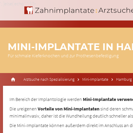
'; }else{ echo '
'; } ?>
MINI-IMPLANTATE IN H
Für schmale Kieferknochen und zur Prothesenbefestigung
Arztsuche nach Spezialisierung
Mini-Implantate
Hamburg
Im Bereich der Implantologie werden
Mini-Implantate verwend
Die ureigenen
Vorteile von Mini-Implantaten
sind deren schma
minimalinvasiv, daher ist die Wundheilung deutlich schneller 
Die Mini-Implantate können außerdem direkt im Anschluss an d