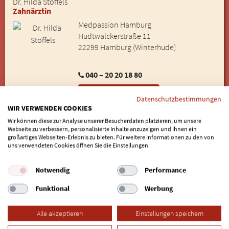
Dr. Hilda Stoffels
Zahnärztin
Medpassion Hamburg
Hudtwalckerstraße 11
22299 Hamburg (Winterhude)
040 – 20 20 18 80
Online-Termin
Datenschutzbestimmungen
WIR VERWENDEN COOKIES
Wir können diese zur Analyse unserer Besucherdaten platzieren, um unsere
5 Spezialisten für Mini-Implantate in Hamburg Eidelstedt
Webseite zu verbessern, personalisierte Inhalte anzuzeigen und Ihnen ein
großartiges Webseiten-Erlebnis zu bieten. Für weitere Informationen zu den von
gefunden
uns verwendeten Cookies öffnen Sie die Einstellungen.
Weitere Stadtteile in Hamburg:
Notwendig
Performance
Allermöhe
|
Alsterdorf
|
Altona
|
Altona Altstadt
|
Altona-Nord
|
Funktional
Werbung
Bahrenfeld
|
Barmbek-Nord
|
Barmbek-Süd
|
Bergedorf
|
Bergstedt
|
Billbrook
|
Billstedt
|
Billwerder
|
Blankenese
|
Alle akzeptieren
Einstellungen speichern
Bramfeld
|
Cranz
|
Dockenhuden
|
Dulsberg
|
Duvenstedt
|