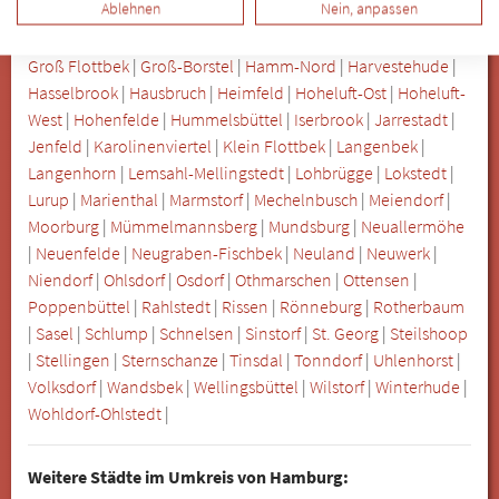
Ablehnen
Nein, anpassen
Eilbek
|
Eimsbüttel
|
Eißendorf
|
Eppendorf
|
Farmsen-Berne
|
Finkenwerder
|
Francop
|
Fuhlsbüttel
|
Gartenstadt Berne
|
Groß Flottbek
|
Groß-Borstel
|
Hamm-Nord
|
Harvestehude
|
Hasselbrook
|
Hausbruch
|
Heimfeld
|
Hoheluft-Ost
|
Hoheluft-
West
|
Hohenfelde
|
Hummelsbüttel
|
Iserbrook
|
Jarrestadt
|
Jenfeld
|
Karolinenviertel
|
Klein Flottbek
|
Langenbek
|
Langenhorn
|
Lemsahl-Mellingstedt
|
Lohbrügge
|
Lokstedt
|
Lurup
|
Marienthal
|
Marmstorf
|
Mechelnbusch
|
Meiendorf
|
Moorburg
|
Mümmelmannsberg
|
Mundsburg
|
Neuallermöhe
|
Neuenfelde
|
Neugraben-Fischbek
|
Neuland
|
Neuwerk
|
Niendorf
|
Ohlsdorf
|
Osdorf
|
Othmarschen
|
Ottensen
|
Poppenbüttel
|
Rahlstedt
|
Rissen
|
Rönneburg
|
Rotherbaum
|
Sasel
|
Schlump
|
Schnelsen
|
Sinstorf
|
St. Georg
|
Steilshoop
|
Stellingen
|
Sternschanze
|
Tinsdal
|
Tonndorf
|
Uhlenhorst
|
Volksdorf
|
Wandsbek
|
Wellingsbüttel
|
Wilstorf
|
Winterhude
|
Wohldorf-Ohlstedt
|
Weitere Städte im Umkreis von Hamburg: