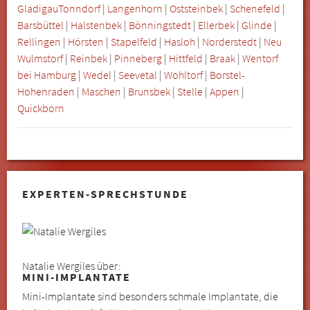
Gladigau
Tonndorf
|
Langenhorn
|
Oststeinbek
|
Schenefeld
|
Barsbüttel
|
Halstenbek
|
Bönningstedt
|
Ellerbek
|
Glinde
|
Rellingen
|
Hörsten
|
Stapelfeld
|
Hasloh
|
Norderstedt
|
Neu
Wulmstorf
|
Reinbek
|
Pinneberg
|
Hittfeld
|
Braak
|
Wentorf
bei Hamburg
|
Wedel
|
Seevetal
|
Wohltorf
|
Borstel-
Hohenraden
|
Maschen
|
Brunsbek
|
Stelle
|
Appen
|
Quickborn
EXPERTEN-SPRECHSTUNDE
Natalie Wergiles über:
MINI-IMPLANTATE
Mini-Implantate sind besonders schmale Implantate, die