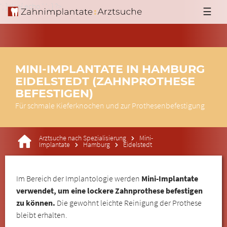
'; }else{ echo '
'; } ?>
☰
MINI-IMPLANTATE IN HAMBURG
EIDELSTEDT (ZAHNPROTHESE
BEFESTIGEN)
Für schmale Kieferknochen und zur Prothesenbefestigung
Arztsuche nach Spezialisierung
Mini-
Implantate
Hamburg
Eidelstedt
Im Bereich der Implantologie werden
Mini-Implantate
verwendet, um eine lockere Zahnprothese befestigen
zu können.
Die gewohnt leichte Reinigung der Prothese
bleibt erhalten.