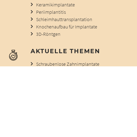
Keramikimplantate
Periimplantitis
Schleimhauttransplantation
Knochenaufbau für Implantate
3D-Röntgen
AKTUELLE THEMEN
Schraubenlose Zahnimplantate
Suprakonstruktion
I LOVE MY IMPLANT
Multikausale Gründe für eine Zahnentfernung
Prothetische Gründe für eine Zahnentfernung
© 2012 - 2026 |
Impressum
|
Datenschutz
|
Haftungsausschluss