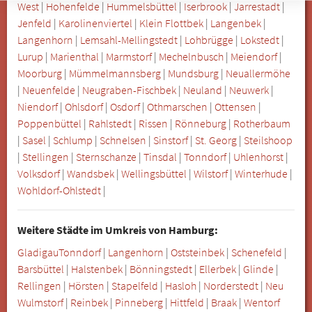
West
|
Hohenfelde
|
Hummelsbüttel
|
Iserbrook
|
Jarrestadt
|
Jenfeld
|
Karolinenviertel
|
Klein Flottbek
|
Langenbek
|
Langenhorn
|
Lemsahl-Mellingstedt
|
Lohbrügge
|
Lokstedt
|
Lurup
|
Marienthal
|
Marmstorf
|
Mechelnbusch
|
Meiendorf
|
Moorburg
|
Mümmelmannsberg
|
Mundsburg
|
Neuallermöhe
|
Neuenfelde
|
Neugraben-Fischbek
|
Neuland
|
Neuwerk
|
Niendorf
|
Ohlsdorf
|
Osdorf
|
Othmarschen
|
Ottensen
|
Poppenbüttel
|
Rahlstedt
|
Rissen
|
Rönneburg
|
Rotherbaum
|
Sasel
|
Schlump
|
Schnelsen
|
Sinstorf
|
St. Georg
|
Steilshoop
|
Stellingen
|
Sternschanze
|
Tinsdal
|
Tonndorf
|
Uhlenhorst
|
Volksdorf
|
Wandsbek
|
Wellingsbüttel
|
Wilstorf
|
Winterhude
|
Wohldorf-Ohlstedt
|
Weitere Städte im Umkreis von Hamburg:
Gladigau
Tonndorf
|
Langenhorn
|
Oststeinbek
|
Schenefeld
|
Barsbüttel
|
Halstenbek
|
Bönningstedt
|
Ellerbek
|
Glinde
|
Rellingen
|
Hörsten
|
Stapelfeld
|
Hasloh
|
Norderstedt
|
Neu
Wulmstorf
|
Reinbek
|
Pinneberg
|
Hittfeld
|
Braak
|
Wentorf