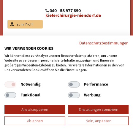
040 - 58 977 890
kieferchirurgie-niendorf.de
zum Profil
Datenschutzbestimmungen
4 Spezialisten für Mini-Implantate in Hamburg Duvenstedt
WIR VERWENDEN COOKIES
gefunden
Wir können diese zur Analyse unserer Besucherdaten platzieren, um unsere
Webseite zu verbessern, personalisierte Inhalte anzuzeigen und Ihnen ein
großartiges Webseiten-Erlebnis zu bieten. Für weitere Informationen zu den von
Weitere Stadtteile in Hamburg:
uns verwendeten Cookies öffnen Sie die Einstellungen.
Allermöhe
|
Alsterdorf
|
Altona
|
Altona Altstadt
|
Altona-Nord
|
Notwendig
Performance
Bahrenfeld
|
Barmbek-Nord
|
Barmbek-Süd
|
Bergedorf
|
Bergstedt
|
Billbrook
|
Billstedt
|
Billwerder
|
Blankenese
|
Funktional
Werbung
Bramfeld
|
Cranz
|
Dockenhuden
|
Dulsberg
|
Eidelstedt
|
Eilbek
|
Eimsbüttel
|
Eißendorf
|
Eppendorf
|
Farmsen-Berne
|
Alle akzeptieren
Einstellungen speichern
Finkenwerder
|
Francop
|
Fuhlsbüttel
|
Gartenstadt Berne
|
Ablehnen
Nein, anpassen
Groß Flottbek
|
Groß-Borstel
|
Hamm-Nord
|
Harvestehude
|
Hasselbrook
|
Hausbruch
|
Heimfeld
|
Hoheluft-Ost
|
Hoheluft-