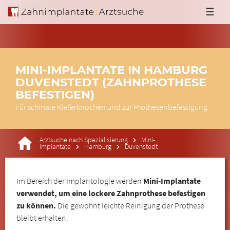
'; }else{ echo '
'; } ?>
☰
MINI-IMPLANTATE IN HAMBURG
DUVENSTEDT (ZAHNPROTHESE
BEFESTIGEN)
Für schmale Kieferknochen und zur Prothesenbefestigung
Arztsuche nach Spezialisierung
Mini-
Implantate
Hamburg
Duvenstedt
Im Bereich der Implantologie werden
Mini-Implantate
verwendet, um eine lockere Zahnprothese befestigen
zu können.
Die gewohnt leichte Reinigung der Prothese
bleibt erhalten.