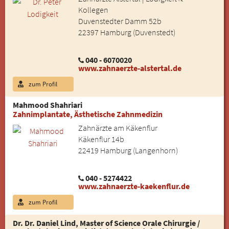
Kollegen
Duvenstedter Damm 52b
22397 Hamburg (Duvenstedt)
040 - 6070020
www.zahnaerzte-alstertal.de
zum Profil
Mahmood Shahriari
Zahnimplantate, Ästhetische Zahnmedizin
Zahnärzte am Käkenflur
Käkenflur 14b
22419 Hamburg (Langenhorn)
040 - 5274422
www.zahnaerzte-kaekenflur.de
zum Profil
Dr. Dr. Daniel Lind, Master of Science Orale Chirurgie /