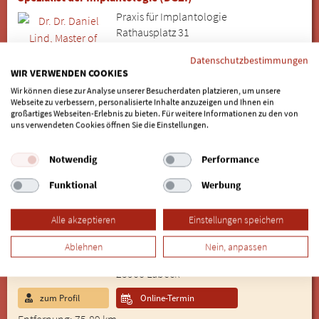
Praxis für Implantologie
Rathausplatz 31
22926 Ahrensburg
Datenschutzbestimmungen
WIR VERWENDEN COOKIES
04102 - 32209
Wir können diese zur Analyse unserer Besucherdaten platzieren, um unsere
Webseite zu verbessern, personalisierte Inhalte anzuzeigen und Ihnen ein
großartiges Webseiten-Erlebnis zu bieten. Für weitere Informationen zu den von
uns verwendeten Cookies öffnen Sie die Einstellungen.
Notwendig
Performance
zum Profil
Funktional
Werbung
Entfernung: 37.59 km
Dr. Klaus-Richard Herrmann
Alle akzeptieren
Einstellungen speichern
Zahnarzt
Zahnarztpraxis Dr. Herrmann
Ablehnen
Nein, anpassen
Brandenbaumer Landstraße 241
23566 Lübeck
zum Profil
Online-Termin