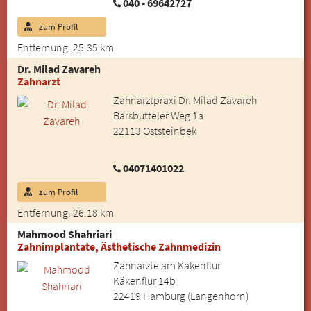
040 - 69642727
zum Profil
Entfernung: 25.35 km
Dr. Milad Zavareh
Zahnarzt
Zahnarztpraxi Dr. Milad Zavareh
Barsbütteler Weg 1a
22113 Oststeinbek
04071401022
zum Profil
Entfernung: 26.18 km
Mahmood Shahriari
Zahnimplantate, Ästhetische Zahnmedizin
Zahnärzte am Käkenflur
Käkenflur 14b
22419 Hamburg (Langenhorn)