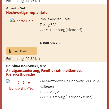
Entfernung: 19.96 km
Alberto Dolfi
Hochwertige Implantate
Praxis Alberto Dolfi
Tibarg 32A
22459 Hamburg (Niendorf)
040 587758
zum Profil
Entfernung: 20.32 km
Dr. Silke Bonowski, MSc.
Amalgamsanierung, Familienzahnheilkunde,
Kieferorthopädie
Zahnarztpraxis Dr. Bonowski MM.Sc. &
Kollegen
Traberweg 2
22159 Hamburg (Farmsen-Berne)