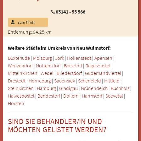
05141 - 55 566
zum Profil
Entfernung: 94.25 km
Weitere Städte im Umkreis von Neu Wulmstorf:
Buxtehude
|
Moisburg
|
Jork
|
Hollenstedt
|
Apensen
|
Wenzendorf
|
Nottensdorf
|
Beckdorf
|
Regesbostel
|
Mittelnkirchen
|
Wedel
|
Bliedersdorf
|
Guderhandviertel
|
Drestedt
|
Horneburg
|
Sauensiek
|
Schenefeld
|
Hittfeld
|
Steinkirchen
|
Hamburg
|
Gladigau
|
Grünendeich
|
Buchholz
|
Halvesbostel
|
Bendestorf
|
Dollern
|
Harmstorf
|
Seevetal
|
Hörsten
SIND SIE BEHANDLER/IN UND
MÖCHTEN GELISTET WERDEN?