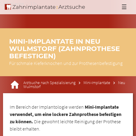
'; }else{ echo '
'; } ?>
☰
MINI-IMPLANTATE IN NEU
WULMSTORF (ZAHNPROTHESE
BEFESTIGEN)
Für schmale Kieferknochen und zur Prothesenbefestigung
Arztsuche nach Spezialisierung
Mini-Implantate
Neu
Wulmstorf
Im Bereich der Implantologie werden
Mini-Implantate
verwendet, um eine lockere Zahnprothese befestigen
zu können.
Die gewohnt leichte Reinigung der Prothese
bleibt erhalten.