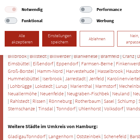
Notwendig
Performance
5 Spezialisten für Mini-Implantate in Hamburg Ohlsdorf gefunde
Funktional
Werbung
Alle
Einstellungen
Nein,
Weitere Stadtteile in Hamburg:
Ablehnen
akzeptieren
speichern
anpass
Allermöhe
|
Alsterdorf
|
Altona
|
Altona Altstadt
|
Altona-Nord
|
Bah
Billbrook
|
Billstedt
|
Billwerder
|
Blankenese
|
Bramfeld
|
Cranz
|
D
Eimsbüttel
|
Eißendorf
|
Eppendorf
|
Farmsen-Berne
|
Finkenwerd
Groß-Borstel
|
Hamm-Nord
|
Harvestehude
|
Hasselbrook
|
Hausb
Hummelsbüttel
|
Iserbrook
|
Jarrestadt
|
Jenfeld
|
Karolinenvierte
|
Lohbrügge
|
Lokstedt
|
Lurup
|
Marienthal
|
Marmstorf
|
Mechelnb
Neuallermöhe
|
Neuenfelde
|
Neugraben-Fischbek
|
Neuland
|
Ne
|
Rahlstedt
|
Rissen
|
Rönneburg
|
Rotherbaum
|
Sasel
|
Schlump
|
Sternschanze
|
Tinsdal
|
Tonndorf
|
Uhlenhorst
|
Volksdorf
|
Wands
Weitere Städte im Umkreis von Hamburg:
Gladigau
Tonndorf
|
Langenhorn
|
Oststeinbek
|
Schenefeld
|
Bars