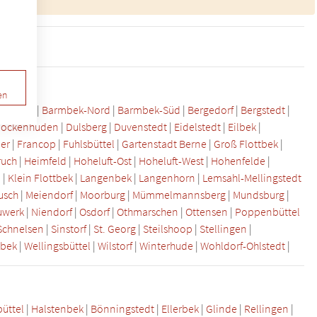
n
en
renfeld
|
Barmbek-Nord
|
Barmbek-Süd
|
Bergedorf
|
Bergstedt
|
ockenhuden
|
Dulsberg
|
Duvenstedt
|
Eidelstedt
|
Eilbek
|
er
|
Francop
|
Fuhlsbüttel
|
Gartenstadt Berne
|
Groß Flottbek
|
ruch
|
Heimfeld
|
Hoheluft-Ost
|
Hoheluft-West
|
Hohenfelde
|
l
|
Klein Flottbek
|
Langenbek
|
Langenhorn
|
Lemsahl-Mellingstedt
usch
|
Meiendorf
|
Moorburg
|
Mümmelmannsberg
|
Mundsburg
|
uwerk
|
Niendorf
|
Osdorf
|
Othmarschen
|
Ottensen
|
Poppenbüttel
Schnelsen
|
Sinstorf
|
St. Georg
|
Steilshoop
|
Stellingen
|
bek
|
Wellingsbüttel
|
Wilstorf
|
Winterhude
|
Wohldorf-Ohlstedt
|
büttel
|
Halstenbek
|
Bönningstedt
|
Ellerbek
|
Glinde
|
Rellingen
|