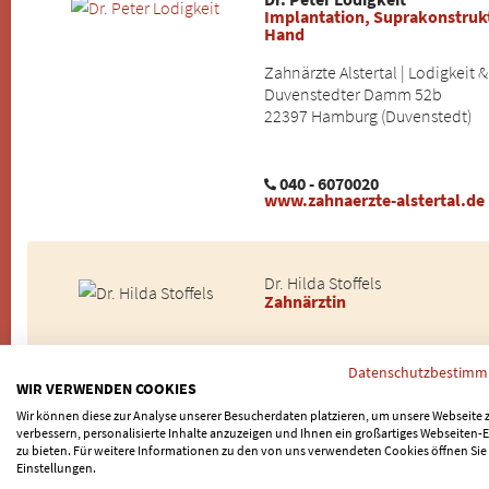
Implantation, Suprakonstrukt
Hand
Zahnärzte Alstertal | Lodigkeit 
Duvenstedter Damm 52b
22397 Hamburg (Duvenstedt)
040 - 6070020
www.zahnaerzte-alstertal.de
Dr. Hilda Stoffels
Zahnärztin
Medpassion Hamburg
Datenschutzbestim
Hudtwalckerstraße 11
WIR VERWENDEN COOKIES
22299 Hamburg (Winterhude)
Wir können diese zur Analyse unserer Besucherdaten platzieren, um unsere Webseite 
verbessern, personalisierte Inhalte anzuzeigen und Ihnen ein großartiges Webseiten-E
zu bieten. Für weitere Informationen zu den von uns verwendeten Cookies öffnen Sie
040 – 20 20 18 80
Einstellungen.