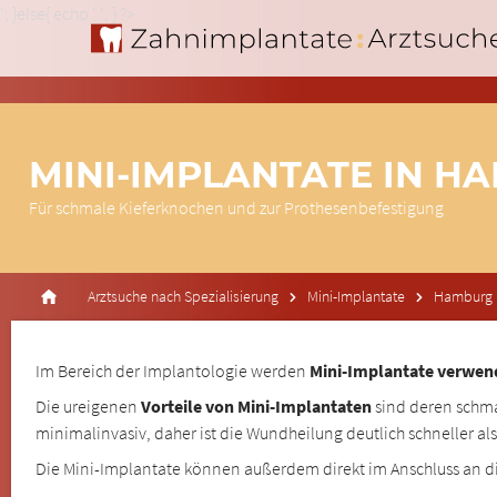
'; }else{ echo '
'; } ?>
MINI-IMPLANTATE IN H
Für schmale Kieferknochen und zur Prothesenbefestigung
Arztsuche nach Spezialisierung
Mini-Implantate
Hamburg
Im Bereich der Implantologie werden
Mini-Implantate verwend
Die ureigenen
Vorteile von Mini-Implantaten
sind deren schma
minimalinvasiv, daher ist die Wundheilung deutlich schneller 
Die Mini-Implantate können außerdem direkt im Anschluss an d