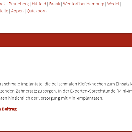
bek
|
Pinneberg
|
Hittfeld
|
Braak
|
Wentorf bei Hamburg
|
Wedel
|
telle
|
Appen
|
Quickborn
rs schmale Implantate, die bei schmalen Kieferknochen zum Einsatz
sitzenden Zahnersatz zu sorgen. In der Experten-Sprechstunde "Mini-I
nten hinsichtlich der Versorgung mit Mini-Implantaten.
 Beitrag