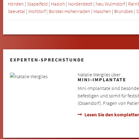
Hörsten
|
Stapelfeld
|
Hasloh
|
Norderstedt
|
Neu Wulmstorf
|
Rein
Seevetal
|
Wohltorf
|
Borstel-Hohenraden
|
Maschen
|
Brunsbek
|
S
EXPERTEN-SPRECHSTUNDE
Natalie Wergiles über:
MINI-IMPLANTATE
Mini-Implantate sind besonde
befestigen und somit für fest
(Ossendorf), Fragen von Patie
Lesen Sie den kompletten