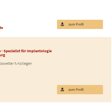
zum Profil
de
.
 · Spezialist für Implantologie
urg
iebswetter & Kollegen
zum Profil