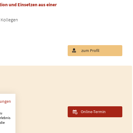
ion und Einsetzen aus einer
& Kollegen
zum Profil
mungen
Online-Termin
zu
rlebnis
 die