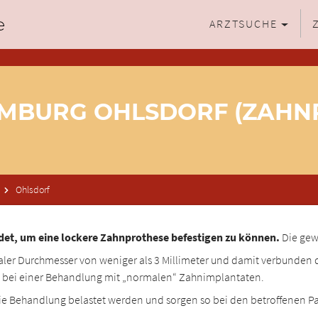
ARZTSUCHE
AMBURG OHLSDORF (ZAHN
Ohlsdorf
et, um eine lockere Zahnprothese befestigen zu können.
Die gewo
ler Durchmesser von weniger als 3 Millimeter und damit verbunden de
als bei einer Behandlung mit „normalen“ Zahnimplantaten.
ie Behandlung belastet werden und sorgen so bei den betroffenen P