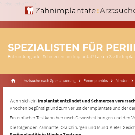
'; }else{ echo '
'; } ?>
SPEZIALISTEN FÜR PERI
Entzündung oder Schmerzen am Implantat? Lassen Sie Ihr Impla
Arztsuche nach Spezialisierung
Periimplantitis
Minden
Wenn sich ein
Implantat entzündet und Schmerzen verursacht
Knochen begünstigt und zum Verlust der Implantate und der da
Ein einfacher Test kann hier rasch Gewissheit bringen und den V
Die folgenden Zahnärzte, Oralchirurgen und Mund-Kiefer-Gesich
Periimplantitis in Minden Zentrum
: