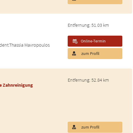
Entfernung: 51.03 km
Online-Termin
. dent.Thassia Mavropoulos
zum Profil
Entfernung: 52.84 km
le Zahnreinigung
zum Profil