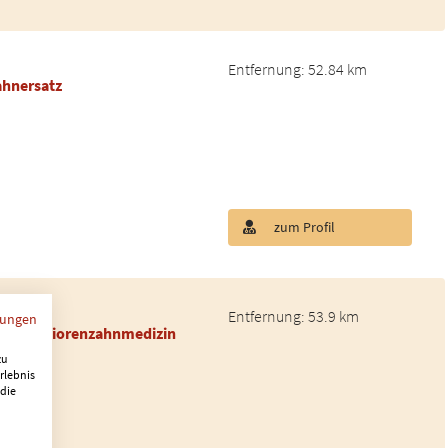
Entfernung: 52.84 km
ahnersatz
zum Profil
Entfernung: 53.9 km
mungen
ten, Seniorenzahnmedizin
zu
rlebnis
 die