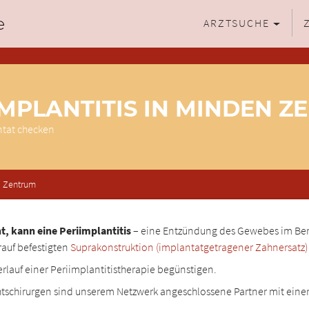
ARZTSUCHE
IMPLANTITIS IN MINDEN 
ntat checken
Zentrum
, kann eine Periimplantitis
– eine Entzündung des Gewebes im Ber
rauf befestigten
Suprakonstruktion (implantatgetragener Zahnersatz)
erlauf einer Periimplantitistherapie begünstigen.
tschirurgen sind unserem Netzwerk angeschlossene Partner mit eine