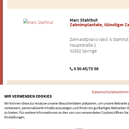
Marc Stahlhut
Zahnimplantate, Günstiger Z
Zahnarztpraxis Vakili & Stahlhut
Hauptstraße 2
31832 Springe
0 50 45/75 56
Carsten Tischler
Datenschutzbestim
Behandlung von Angstpatien
WIR VERWENDEN COOKIES
Wir können diese zur Analyse unserer Besucherdaten platzieren, um unsere Webseite 
verbessern, personalisierte Inhalte anzuzeigen und Ihnen ein großartiges Webseiten-E
Zahnarztpraxis Tischler
zu bieten. Für weitere Informationen zu den von uns verwendeten Cookies öffnen Sie
Mühlenstr. 32
Einstellungen.
49401 Damme