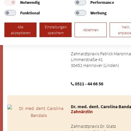
Notwendig
Performance
05491 - 5290
Funktional
Werbung
Alle
Einstellungen
Nein,
Ablehnen
akzeptieren
speichern
anpass
Patrick Maronna
Vollkeramischer Zahnersatz
Zahnarztpraxis Patrick Maronna
Limmerstraße 41
30451 Hannover (Linden)
0511 - 44 66 56
Dr. med. dent. Carolina Band
Zahnärztin
Zahnarztpraxis Dr. Glatz