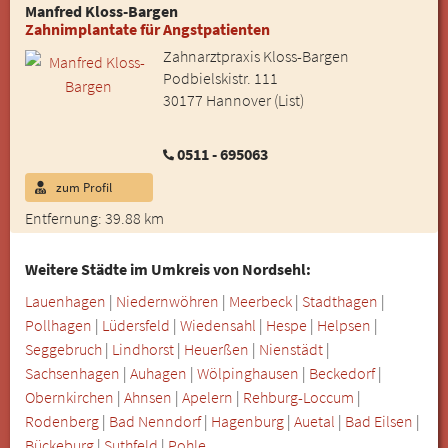
Manfred Kloss-Bargen
Zahnimplantate für Angstpatienten
Zahnarztpraxis Kloss-Bargen
Podbielskistr. 111
30177 Hannover (List)
0511 - 695063
zum Profil
Entfernung: 39.88 km
Weitere Städte im Umkreis von Nordsehl:
Lauenhagen
|
Niedernwöhren
|
Meerbeck
|
Stadthagen
|
Pollhagen
|
Lüdersfeld
|
Wiedensahl
|
Hespe
|
Helpsen
|
Seggebruch
|
Lindhorst
|
Heuerßen
|
Nienstädt
|
Sachsenhagen
|
Auhagen
|
Wölpinghausen
|
Beckedorf
|
Obernkirchen
|
Ahnsen
|
Apelern
|
Rehburg-Loccum
|
Rodenberg
|
Bad Nenndorf
|
Hagenburg
|
Auetal
|
Bad Eilsen
|
Bückeburg
|
Suthfeld
|
Pohle