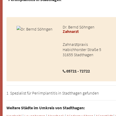
Dr. Bernd Söhngen
Zahnarzt
Zahnarztpraxis
Habichhorster Straße 5
31655 Stadthagen
05721 - 72722
1 Spezialist für Periimplantitis in Stadthagen gefunden
Weitere Städte im Umkreis von Stadthagen:
Nordsehl
|
Lauenhagen
|
Meerbeck
|
Niedernwöhren
|
Nienstädt
|