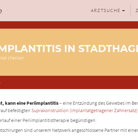
ARZTSUCHE
IMPLANTITIS IN STADTHAG
ntat checken
n
, kann eine Periimplantitis
– eine Entzündung des Gewebes im Ber
rauf befestigten
Suprakonstruktion (implantatgetragener Zahnersatz)
erlauf einer Periimplantitistherapie begünstigen.
tschirurgen sind unserem Netzwerk angeschlossene Partner mit eine