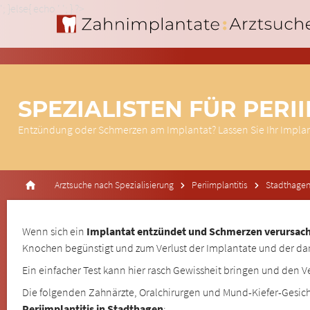
'; }else{ echo '
'; } ?>
SPEZIALISTEN FÜR PERI
Entzündung oder Schmerzen am Implantat? Lassen Sie Ihr Impla
Arztsuche nach Spezialisierung
Periimplantitis
Stadthage
Wenn sich ein
Implantat entzündet und Schmerzen verursacht
Knochen begünstigt und zum Verlust der Implantate und der da
Ein einfacher Test kann hier rasch Gewissheit bringen und den V
Die folgenden Zahnärzte, Oralchirurgen und Mund-Kiefer-Gesich
Periimplantitis in Stadthagen
: