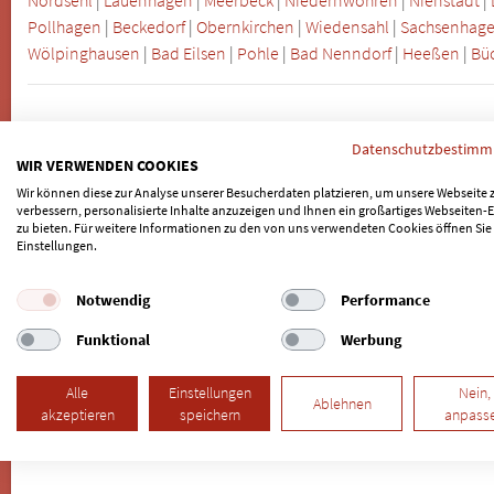
Pollhagen
|
Beckedorf
|
Obernkirchen
|
Wiedensahl
|
Sachsenhag
Wölpinghausen
|
Bad Eilsen
|
Pohle
|
Bad Nenndorf
|
Heeßen
|
Bü
Datenschutzbestim
WIR VERWENDEN COOKIES
Wir können diese zur Analyse unserer Besucherdaten platzieren, um unsere Webseite 
verbessern, personalisierte Inhalte anzuzeigen und Ihnen ein großartiges Webseiten-E
EXPERTEN-SPRECHSTUNDE
zu bieten. Für weitere Informationen zu den von uns verwendeten Cookies öffnen Sie
Einstellungen.
Dr. Sven Glindemann , MMSc. (
ZAHNIMPLANTATE - PE
Notwendig
Performance
Patienten mit Zahnimplantaten
Funktional
Werbung
kommt zu einer Periimplantiti
"Zahnimplantate - Periimplant
Alle
Einstellungen
Nein,
Ablehnen
Periimplantitis.
akzeptieren
speichern
anpass
Lesen Sie den kompletten