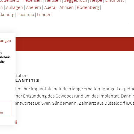
en
|
Auhagen
|
Apelern
|
Auetal
|
Ahnsen
|
Rodenberg
|
ckeburg
|
Lauenau
|
Luhden
mungen
zu
rlebnis
 die
Harvard) über:
RIIMPLANTITIS
 möchten ihre Implantate natürlich lange erhalten. Mangelt es jedoch
s, also einer Entzündung des Gewebes rund um das Implantat. Dann m
itis" beantwortet Dr. Sven Glindemann, Zahnarzt aus Düsseldorf (Düs
en
 Beitrag