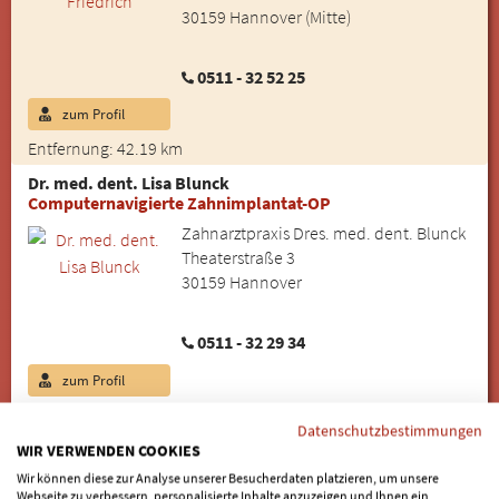
30159 Hannover (Mitte)
0511 - 32 52 25
zum Profil
Entfernung: 42.19 km
Dr. med. dent. Lisa Blunck
Computernavigierte Zahnimplantat-OP
Zahnarztpraxis Dres. med. dent. Blunck
Theaterstraße 3
30159 Hannover
0511 - 32 29 34
zum Profil
Entfernung: 42.29 km
Datenschutzbestimmungen
Dr. med. dent. Maya Blunck
WIR VERWENDEN COOKIES
Keramikimplantate
Wir können diese zur Analyse unserer Besucherdaten platzieren, um unsere
Webseite zu verbessern, personalisierte Inhalte anzuzeigen und Ihnen ein
Zahnarztpraxis Dres. med. dent. Blunck