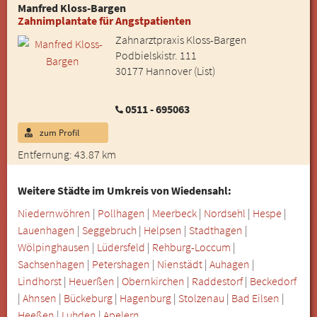
Manfred Kloss-Bargen
Zahnimplantate für Angstpatienten
Zahnarztpraxis Kloss-Bargen
Podbielskistr. 111
30177 Hannover (List)
0511 - 695063
zum Profil
Entfernung: 43.87 km
Weitere Städte im Umkreis von Wiedensahl:
Niedernwöhren
|
Pollhagen
|
Meerbeck
|
Nordsehl
|
Hespe
|
Lauenhagen
|
Seggebruch
|
Helpsen
|
Stadthagen
|
Wölpinghausen
|
Lüdersfeld
|
Rehburg-Loccum
|
Sachsenhagen
|
Petershagen
|
Nienstädt
|
Auhagen
|
Lindhorst
|
Heuerßen
|
Obernkirchen
|
Raddestorf
|
Beckedorf
|
Ahnsen
|
Bückeburg
|
Hagenburg
|
Stolzenau
|
Bad Eilsen
|
Heeßen
|
Luhden
|
Apelern