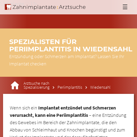
'; }else{ echo '
'; } ?>
☰
SPEZIALISTEN FÜR
PERIIMPLANTITIS IN WIEDENSAHL
Entzündung oder Schmerzen am Implantat? Lassen Sie Ihr
Implantat checken
Arztsuche nach
Spezialisierung
Periimplantitis
Wiedensahl
Wenn sich ein
Implantat entzündet und Schmerzen
verursacht, kann eine Periimplantitis
– eine Entzündung
des Gewebes im Bereich der Zahnimplantate, die den
Abbau von Schleimhaut und Knochen begünstigt und zum
Verlust der Implantate und der darauf befestigten