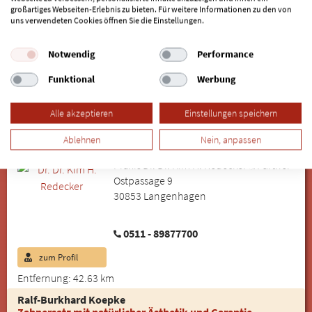
großartiges Webseiten-Erlebnis zu bieten. Für weitere Informationen zu den von
Theaterstraße 3
uns verwendeten Cookies öffnen Sie die Einstellungen.
30159 Hannover
Notwendig
Performance
0511 - 32 29 34
Funktional
Werbung
zum Profil
Entfernung: 42.29 km
Alle akzeptieren
Einstellungen speichern
Dr. Dr. Kim H. Redecker
Ablehnen
Nein, anpassen
Zahnarzt
Praxis Dr. Dr. Kim H. Redecker & Partner
Ostpassage 9
30853 Langenhagen
0511 - 89877700
zum Profil
Entfernung: 42.63 km
Ralf-Burkhard Koepke