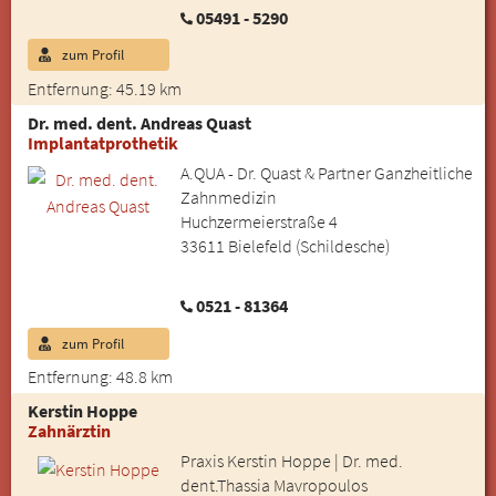
05491 - 5290
zum Profil
Entfernung: 45.19 km
Dr. med. dent. Andreas Quast
Implantatprothetik
A.QUA - Dr. Quast & Partner Ganzheitliche
Zahnmedizin
Huchzermeierstraße 4
33611 Bielefeld (Schildesche)
0521 - 81364
zum Profil
Entfernung: 48.8 km
Kerstin Hoppe
Zahnärztin
Praxis Kerstin Hoppe | Dr. med.
dent.Thassia Mavropoulos