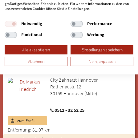
großartiges Webseiten-Erlebnis zu bieten. Für weitere Informationen zu den von
Zahnarztpraxis Dr. Schlotter
uns verwendeten Cookies öffnen Sie die Einstellungen.
Georgstraße 19
30159 Hannover (Mitte)
Notwendig
Performance
Funktional
Werbung
0511 - 364330
zum Profil
Online-Termin
Alle akzeptieren
Einstellungen speichern
Entfernung: 60.62 km
Ablehnen
Nein, anpassen
Dr. Markus Friedrich
Implantologie an der Oper
City Zahnarzt Hannover
Rathenaustr. 12
30159 Hannover (Mitte)
0511 - 32 52 25
zum Profil
Entfernung: 61.07 km