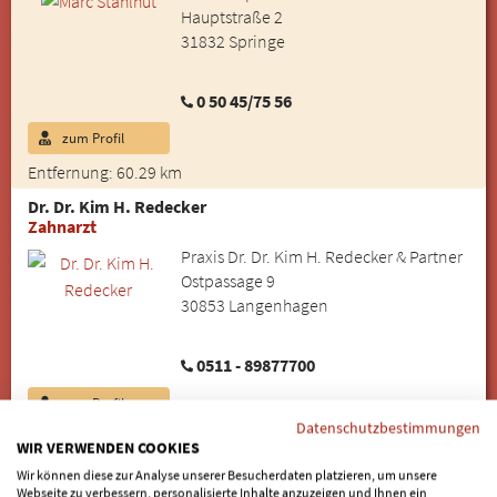
Hauptstraße 2
31832 Springe
0 50 45/75 56
zum Profil
Entfernung: 60.29 km
Dr. Dr. Kim H. Redecker
Zahnarzt
Praxis Dr. Dr. Kim H. Redecker & Partner
Ostpassage 9
30853 Langenhagen
0511 - 89877700
zum Profil
Datenschutzbestimmungen
Entfernung: 60.43 km
WIR VERWENDEN COOKIES
Christian G. Schlotter
Wir können diese zur Analyse unserer Besucherdaten platzieren, um unsere
Zahnarztpraxis günstige Zahnimplantate
Webseite zu verbessern, personalisierte Inhalte anzuzeigen und Ihnen ein