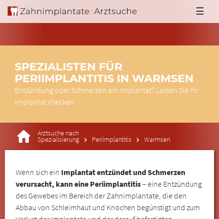
'; }else{ echo '
'; } ?>
☰
SPEZIALISTEN FÜR
PERIIMPLANTITIS IN WARMSEN
Entzündung oder Schmerzen am Implantat? Lassen Sie Ihr
Implantat checken
Arztsuche nach
Spezialisierung
Periimplantitis
Warmsen
Wenn sich ein
Implantat entzündet und Schmerzen
verursacht, kann eine Periimplantitis
– eine Entzündung
des Gewebes im Bereich der Zahnimplantate, die den
Abbau von Schleimhaut und Knochen begünstigt und zum
Verlust der Implantate und der darauf befestigten