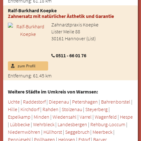
Entfernung: 61.18 km
Ralf-Burkhard Koepke
Zahnersatz mit natürlicher Ästhetik und Garantie
Zahnarztpraxis Koepke
Lister Meile 88
30161 Hannover (List)
0511 - 66 01 76
zum Profil
Entfernung: 61.45 km
Weitere Städte im Umkreis von Warmsen:
Uchte
|
Raddestorf
|
Diepenau
|
Petershagen
|
Bahrenborstel
|
Hille
|
Kirchdorf
|
Rahden
|
Stolzenau
|
Steyerberg
|
Espelkamp
|
Minden
|
Wiedensahl
|
Varrel
|
Wagenfeld
|
Hespe
|
Lübbecke
|
Wehrbleck
|
Landesbergen
|
Rehburg-Loccum
|
Niedernwöhren
|
Hüllhorst
|
Seggebruch
|
Meerbeck
|
Pennigsehl
|
Pollhagen
|
Helpsen
|
Estorf
|
Barver