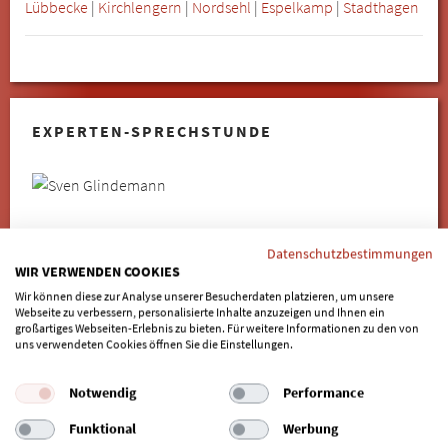
Lübbecke
|
Kirchlengern
|
Nordsehl
|
Espelkamp
|
Stadthagen
EXPERTEN-SPRECHSTUNDE
Dr. Sven Glindemann , MMSc. (Harvard) über:
ZAHNIMPLANTATE - PERIIMPLANTITIS
Datenschutzbestimmungen
WIR VERWENDEN COOKIES
Patienten mit Zahnimplantaten möchten ihre Implantate
Wir können diese zur Analyse unserer Besucherdaten platzieren, um unsere
natürlich lange erhalten. Mangelt es jedoch an der Pflege
Webseite zu verbessern, personalisierte Inhalte anzuzeigen und Ihnen ein
des Implantats, gelingt das nicht, und es kommt zu einer
großartiges Webseiten-Erlebnis zu bieten. Für weitere Informationen zu den von
uns verwendeten Cookies öffnen Sie die Einstellungen.
Periimplantitis, also einer Entzündung des Gewebes rund
um das Implantat. Dann muss ein Spezialist ran! In der
Notwendig
Performance
Experten-Sprechstunde "Zahnimplantate -
Periimplantitis" beantwortet Dr. Sven Glindemann,
Funktional
Werbung
Zahnarzt aus Düsseldorf (Düsseltal), Fragen zur Entstehung