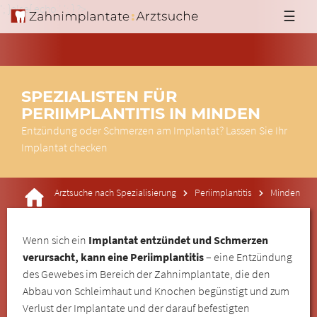
'; }else{ echo '
'; } ?>
☰
SPEZIALISTEN FÜR
PERIIMPLANTITIS IN MINDEN
Entzündung oder Schmerzen am Implantat? Lassen Sie Ihr
Implantat checken
Arztsuche nach Spezialisierung
Periimplantitis
Minden
Wenn sich ein
Implantat entzündet und Schmerzen
verursacht, kann eine Periimplantitis
– eine Entzündung
des Gewebes im Bereich der Zahnimplantate, die den
Abbau von Schleimhaut und Knochen begünstigt und zum
Verlust der Implantate und der darauf befestigten