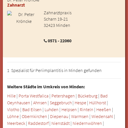
Zahnarzt
Zahnarztpraxis
Scharn 19-21
32423 Minden
0571 - 22060
1 Spezialist für Periimplantitis in Minden gefunden
Weitere Städte im Umkreis von Minden:
Hille
|
Porta Westfalica
|
Petershagen
|
Bückeburg
|
Bad
Oeynhausen
|
Ahnsen
|
Seggebruch
|
Hespe
|
Hüllhorst
|
Vlotho
|
Bad Eilsen
|
Luhden
|
Helpsen
|
Rinteln
|
Heeßen
|
Löhne
|
Obernkirchen
|
Diepenau
|
Warmsen
|
Wiedensahl
|
Meerbeck
|
Raddestorf
|
Nienstädt
|
Niedernwöhren
|