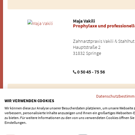
Maja Vakili
Prophylaxe und professionel
Zahnarztpraxis Vakili & Stahlhut
Hauptstraße 2
31832 Springe
0 50 45 - 75 56
Marc Stahlhut
Datenschutzbestim
Zahnimplantate, Günstiger Z
WIR VERWENDEN COOKIES
Wir können diese zur Analyse unserer Besucherdaten platzieren, um unsere Webseite 
verbessern, personalisierte Inhalte anzuzeigen und Ihnen ein großartiges Webseiten-E
Zahnarztpraxis Vakili & Stahlhut
zu bieten. Für weitere Informationen zu den von uns verwendeten Cookies öffnen Sie
Hauptstraße 2
Einstellungen.
31832 Springe