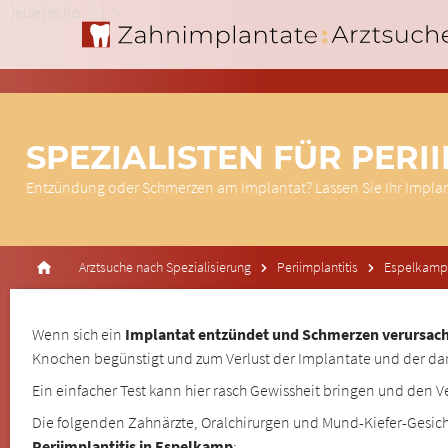
'; }else{ echo '
'; } ?>
SPEZIALISTEN FÜR PERI
Entzündung oder Schmerzen am Implantat? Lassen Sie Ihr Impla
Arztsuche nach Spezialisierung
Periimplantitis
Espelkam
Wenn sich ein
Implantat entzündet und Schmerzen verursacht
Knochen begünstigt und zum Verlust der Implantate und der da
Ein einfacher Test kann hier rasch Gewissheit bringen und den V
Die folgenden Zahnärzte, Oralchirurgen und Mund-Kiefer-Gesich
Periimplantitis in Espelkamp
: