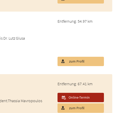
Entfernung: 54.97 km
s Dr. Lutz Glusa
zum Profil
Entfernung: 67.41 km
Online-Termin
. dent.Thassia Mavropoulos
zum Profil