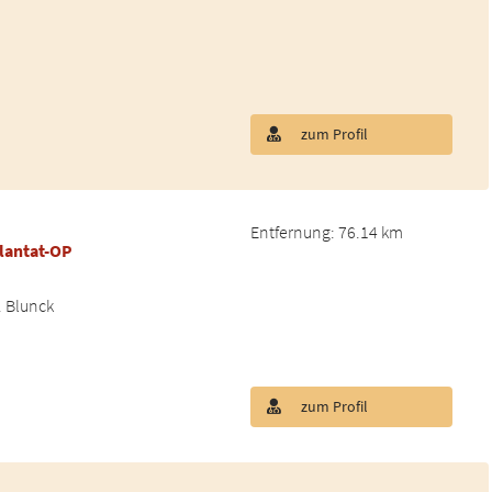
zum Profil
Entfernung: 76.14 km
lantat-OP
. Blunck
zum Profil