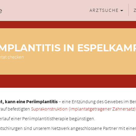
ARZTSUCHE
IMPLANTITIS IN ESPELKAM
ntat checken
p
, kann eine Periimplantitis
– eine Entzündung des Gewebes im Ber
rauf befestigten
Suprakonstruktion (implantatgetragener Zahnersatz)
erlauf einer Periimplantitistherapie begünstigen.
tschirurgen sind unserem Netzwerk angeschlossene Partner mit eine