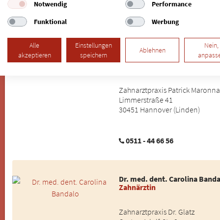
Notwendig
Performance
0 50 45/75 56
Funktional
Werbung
Alle
Einstellungen
Nein,
Ablehnen
akzeptieren
speichern
anpass
Patrick Maronna
Vollkeramischer Zahnersatz
Zahnarztpraxis Patrick Maronna
Limmerstraße 41
30451 Hannover (Linden)
0511 - 44 66 56
Dr. med. dent. Carolina Band
Zahnärztin
Zahnarztpraxis Dr. Glatz