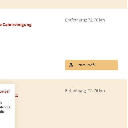
Entfernung: 72.76 km
le Zahnreinigung
zum Profil
Entfernung: 72.76 km
mungen
ahnersatz
zu
rlebnis
 die