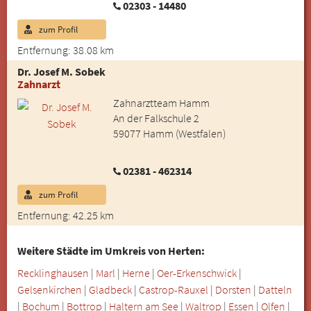
02303 - 14480
zum Profil
Entfernung: 38.08 km
Dr. Josef M. Sobek
Zahnarzt
Zahnarztteam Hamm
An der Falkschule 2
59077 Hamm (Westfalen)
02381 - 462314
zum Profil
Entfernung: 42.25 km
Weitere Städte im Umkreis von Herten:
Recklinghausen
|
Marl
|
Herne
|
Oer-Erkenschwick
|
Gelsenkirchen
|
Gladbeck
|
Castrop-Rauxel
|
Dorsten
|
Datteln
|
Bochum
|
Bottrop
|
Haltern am See
|
Waltrop
|
Essen
|
Olfen
|