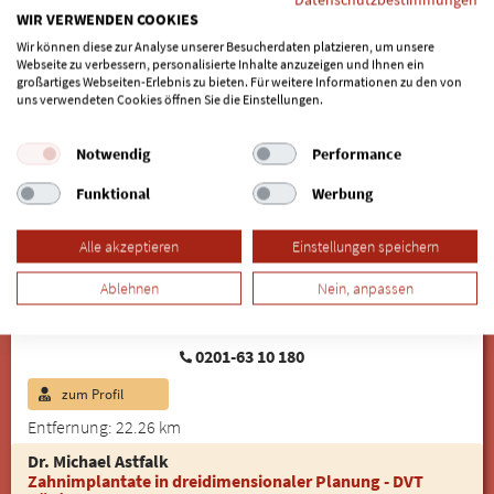
Am Alfredusbad 8
WIR VERWENDEN COOKIES
45133 Essen (Bredeney)
Wir können diese zur Analyse unserer Besucherdaten platzieren, um unsere
Webseite zu verbessern, personalisierte Inhalte anzuzeigen und Ihnen ein
großartiges Webseiten-Erlebnis zu bieten. Für weitere Informationen zu den von
0201-63 10 180
uns verwendeten Cookies öffnen Sie die Einstellungen.
zum Profil
Notwendig
Performance
Entfernung: 22.26 km
Funktional
Werbung
Dr. med. dent. Angela Rasic
Implantologie & Zahnärztliche Chirurgie
Alle akzeptieren
Einstellungen speichern
MKG Bredeneyer Tor
Am Alfredusbad 8
Ablehnen
Nein, anpassen
45133 Essen (Bredeney)
0201-63 10 180
zum Profil
Entfernung: 22.26 km
Dr. Michael Astfalk
Zahnimplantate in dreidimensionaler Planung - DVT