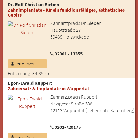
Dr. Rolf Christian Sieben
Zahnimplantate - für ein funktionsfähiges, ästhetisches
Gebiss
Zahnarztpraxis Dr. Sieben
Hauptstraße 27
59439 Holzwickede
02301 - 13355
zum Profil
Entfernung: 34.85 km
Egon-Ewald Ruppert
Zahnersatz & Implantate in Wuppertal
Zahnarztpraxis Ruppert
Nevigeser Straße 388
42113 Wuppertal (Uellendahl-Katernberg)
0202-720175
zum Profil