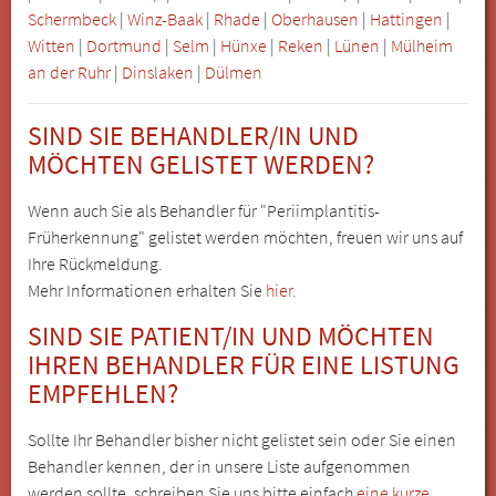
Schermbeck
|
Winz-Baak
|
Rhade
|
Oberhausen
|
Hattingen
|
Witten
|
Dortmund
|
Selm
|
Hünxe
|
Reken
|
Lünen
|
Mülheim
an der Ruhr
|
Dinslaken
|
Dülmen
SIND SIE BEHANDLER/IN UND
MÖCHTEN GELISTET WERDEN?
Wenn auch Sie als Behandler für "Periimplantitis-
Früherkennung" gelistet werden möchten, freuen wir uns auf
Ihre Rückmeldung.
Mehr Informationen erhalten Sie
hier.
SIND SIE PATIENT/IN UND MÖCHTEN
IHREN BEHANDLER FÜR EINE LISTUNG
EMPFEHLEN?
Sollte Ihr Behandler bisher nicht gelistet sein oder Sie einen
Behandler kennen, der in unsere Liste aufgenommen
werden sollte, schreiben Sie uns bitte einfach
eine kurze