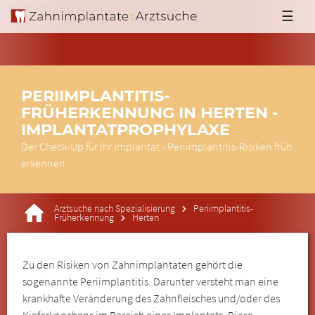
'; }else{ echo '
'; } ?>
☰
PERIIMPLANTITIS-
FRÜHERKENNUNG IN HERTEN -
IMPLANTATPROPHYLAXE
Der Check-Up für Ihr Implantat - Periimplantitis-Risiken früh
erkennen
Arztsuche nach Spezialisierung
Periimplantitis-
Früherkennung
Herten
Zu den Risiken von Zahnimplantaten gehört die
sogenannte Periimplantitis. Darunter versteht man eine
krankhafte Veränderung des Zahnfleisches und/oder des
Kieferknochens im Bereich eines Implantats. Diese