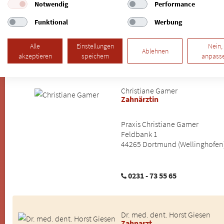
Kirchplatz 1
Notwendig
Performance
48324 Sendenhorst (Albersloh)
Funktional
Werbung
02535 - 719
Alle
Einstellungen
Nein,
Ablehnen
www.zahnschutzteam.de
akzeptieren
speichern
anpass
Christiane Gamer
Zahnärztin
Praxis Christiane Gamer
Feldbank 1
44265 Dortmund (Wellinghofen
0231 - 73 55 65
Dr. med. dent. Horst Giesen
Zahnarzt