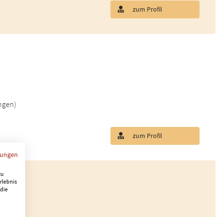
zum Profil
ngen)
zum Profil
mungen
zu
rlebnis
 die