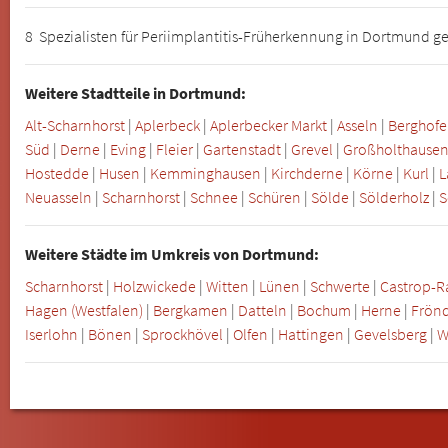
8 Spezialisten für Periimplantitis-Früherkennung in Dortmund 
Weitere Stadtteile in Dortmund:
Alt-Scharnhorst
|
Aplerbeck
|
Aplerbecker Markt
|
Asseln
|
Berghof
Süd
|
Derne
|
Eving
|
Fleier
|
Gartenstadt
|
Grevel
|
Großholthause
Hostedde
|
Husen
|
Kemminghausen
|
Kirchderne
|
Körne
|
Kurl
|
L
Neuasseln
|
Scharnhorst
|
Schnee
|
Schüren
|
Sölde
|
Sölderholz
|
S
Weitere Städte im Umkreis von Dortmund:
Scharnhorst
|
Holzwickede
|
Witten
|
Lünen
|
Schwerte
|
Castrop-R
Hagen (Westfalen)
|
Bergkamen
|
Datteln
|
Bochum
|
Herne
|
Frön
Iserlohn
|
Bönen
|
Sprockhövel
|
Olfen
|
Hattingen
|
Gevelsberg
|
W