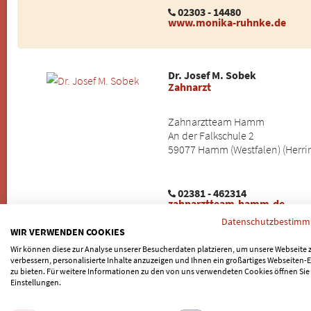
02303 - 14480
www.monika-ruhnke.de
Dr. Josef M. Sobek
Zahnarzt
Zahnarztteam Hamm
An der Falkschule 2
59077 Hamm (Westfalen) (Herri
02381 - 462314
zahnarztteam-hamm.de
Datenschutzbestim
WIR VERWENDEN COOKIES
Wir können diese zur Analyse unserer Besucherdaten platzieren, um unsere Webseite 
Linda Manzke
verbessern, personalisierte Inhalte anzuzeigen und Ihnen ein großartiges Webseiten-E
Zahnimplantologie
zu bieten. Für weitere Informationen zu den von uns verwendeten Cookies öffnen Sie
Einstellungen.
Zahnschutzteam-Albersloh