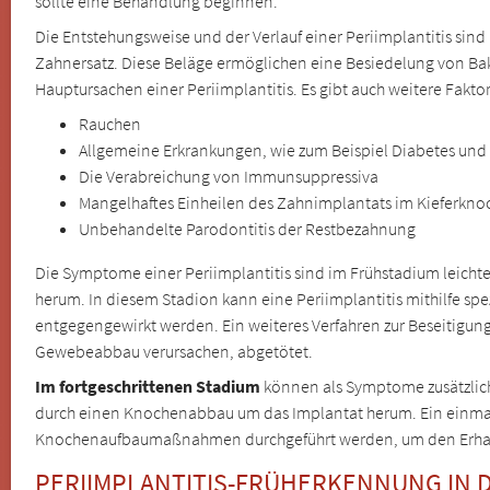
sollte eine Behandlung beginnen.
Die Entstehungsweise und der Verlauf einer Periimplantitis sind
Zahnersatz. Diese Beläge ermöglichen eine Besiedelung von Ba
Hauptursachen einer Periimplantitis. Es gibt auch weitere Fakt
Rauchen
Allgemeine Erkrankungen, wie zum Beispiel Diabetes un
Die Verabreichung von Immunsuppressiva
Mangelhaftes Einheilen des Zahnimplantats im Kieferkn
Unbehandelte Parodontitis der Restbezahnung
Die Symptome einer Periimplantitis sind im Frühstadium leich
herum. In diesem Stadion kann eine Periimplantitis mithilfe s
entgegengewirkt werden. Ein weiteres Verfahren zur Beseitigung
Gewebeabbau verursachen, abgetötet.
Im fortgeschrittenen Stadium
können als Symptome zusätzlic
durch einen Knochenabbau um das Implantat herum. Ein einmal a
Knochenaufbaumaßnahmen durchgeführt werden, um den Erhalt
PERIIMPLANTITIS-FRÜHERKENNUNG IN