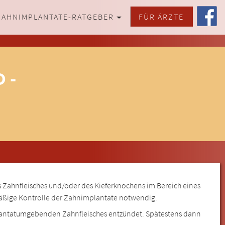
ZAHNIMPLANTATE-RATGEBER
FÜR ÄRZTE
 -
 Zahnfleisches und/oder des Kieferknochens im Bereich eines
elmäßige Kontrolle der Zahnimplantate notwendig.
mplantatumgebenden Zahnfleisches entzündet. Spätestens dann