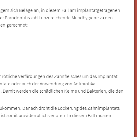
 lagern sich Beläge an, in diesem Fall am implantatgetragenen
er Parodontitis zählt unzureichende Mundhygiene zu den
den gerechnet:
 rötliche Verfärbungen des Zahnfleisches um das Implantat
lantate oder auch der Anwendung von Antibiotika
e). Damit werden die schädlichen Keime und Bakterien, die den
zukommen. Danach droht die Lockerung des Zahnimplantats
t somit unwiderruflich verloren. In diesem Fall müssen