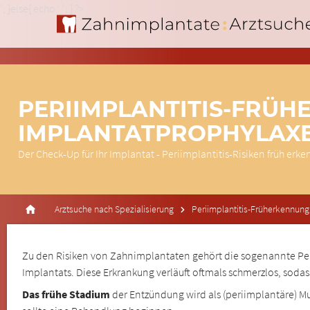
'; }else{ echo '
'; } ?>
PERIIMPLANTITIS-FRÜH
IMPLANTATPROPHYLAX
Der Check-Up für Ihr Implantat - Periimplantitis-Risiken früh erk
Arztsuche nach Spezialisierung
Periimplantitis-Früherkennung
Zu den Risiken von Zahnimplantaten gehört die sogenannte Peri
Implantats. Diese Erkrankung verläuft oftmals schmerzlos, soda
Das frühe Stadium
der Entzündung wird als (periimplantäre) 