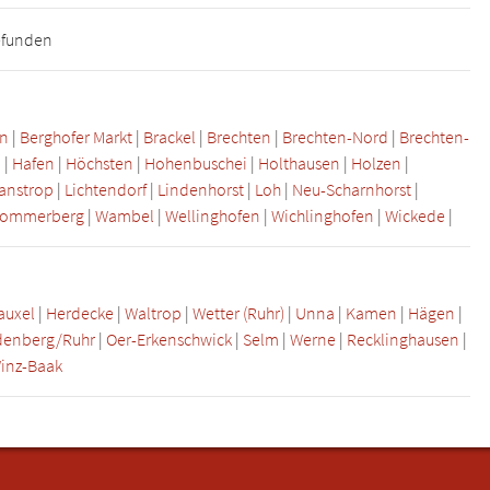
gefunden
en
|
Berghofer Markt
|
Brackel
|
Brechten
|
Brechten-Nord
|
Brechten-
n
|
Hafen
|
Höchsten
|
Hohenbuschei
|
Holthausen
|
Holzen
|
anstrop
|
Lichtendorf
|
Lindenhorst
|
Loh
|
Neu-Scharnhorst
|
ommerberg
|
Wambel
|
Wellinghofen
|
Wichlinghofen
|
Wickede
|
auxel
|
Herdecke
|
Waltrop
|
Wetter (Ruhr)
|
Unna
|
Kamen
|
Hägen
|
denberg/Ruhr
|
Oer-Erkenschwick
|
Selm
|
Werne
|
Recklinghausen
|
inz-Baak