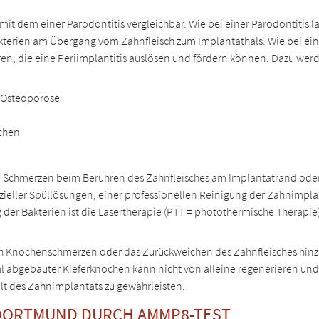
 mit dem einer Parodontitis vergleichbar. Wie bei einer Parodontitis
kterien am Übergang vom Zahnfleisch zum Implantathals. Wie bei ein
oren, die eine Periimplantitis auslösen und fördern können. Dazu wer
d Osteoporose
ochen
te Schmerzen beim Berühren des Zahnfleisches am Implantatrand oder
pezieller Spüllösungen, einer professionellen Reinigung der Zahnimp
 der Bakterien ist die Lasertherapie (PTT = photothermische Therapi
h Knochenschmerzen oder das Zurückweichen des Zahnfleisches hin
bgebauter Kieferknochen kann nicht von alleine regenerieren und is
 des Zahnimplantats zu gewährleisten.
 DORTMUND DURCH AMMP8-TEST