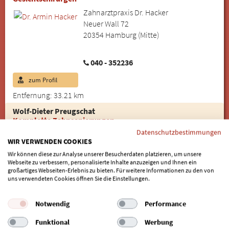
Zahnarztpraxis Dr. Hacker
Neuer Wall 72
20354 Hamburg (Mitte)
040 - 352236
zum Profil
Entfernung: 33.21 km
Wolf-Dieter Preugschat
Komplette Zahnsanierungen
Datenschutzbestimmungen
rb17
WIR VERWENDEN COOKIES
Rahlstedter Bahnhofstraße 17
Wir können diese zur Analyse unserer Besucherdaten platzieren, um unsere
22143 Hamburg (Rahlstedt)
Webseite zu verbessern, personalisierte Inhalte anzuzeigen und Ihnen ein
großartiges Webseiten-Erlebnis zu bieten. Für weitere Informationen zu den von
uns verwendeten Cookies öffnen Sie die Einstellungen.
040 - 661101
zum Profil
Online-Termin
Notwendig
Performance
Entfernung: 33.69 km
Funktional
Werbung