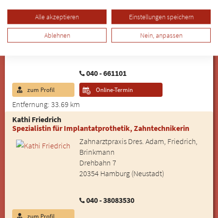
Dr. Katarina Preugschat
Zahnärztin
Alle akzeptieren
Einstellungen speichern
rb17
Ablehnen
Nein, anpassen
Rahlstedter Bahnhofstraße 17
22143 Hamburg (Rahlstedt)
040 - 661101
zum Profil
Online-Termin
Entfernung: 33.69 km
Kathi Friedrich
Spezialistin für Implantatprothetik, Zahntechnikerin
Zahnarztpraxis Dres. Adam, Friedrich,
Brinkmann
Drehbahn 7
20354 Hamburg (Neustadt)
040 - 38083530
zum Profil