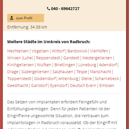
040 - 69642727
zum Profil
Entfernung: 34.08 km
Weitere Städte im Umkreis von Radbruch:
Mechtersen
|
Vögelsen
|
Wittorf
|
Bardowick
|
Vierhöfen
|
Winsen (Luhe)
|
Reppenstedt
|
Garstedt
|
Westergellersen
|
Kirchgellersen
|
Wulfsen
|
Brietlingen
|
Lüneburg
|
Adendorf
|
Drage
|
Südergellersen
|
Salzhausen
|
Tespe
|
Marschacht
|
Toppenstedt
|
Gödenstorf
|
Artlenburg
|
Stelle
|
Scharnebeck
|
Geesthacht
|
Garlstorf
|
Eyendorf
|
Deutsch Evern
|
Embsen
Das Setzen von Implantaten erfordert Feingefühl und
Einfühlungsvermögen. Denn für jeden Patienten ist der
Eingriff eine ungewohnte Situation, die Vertrauen zum
Implantologen in Radbruch voraussetzt. Ob der Eingriff mit