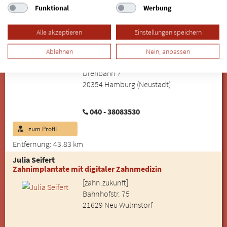
Funktional
Werbung
zum Profil
Entfernung: 43.83 km
Alle akzeptieren
Einstellungen speichern
Dr. Timo Adam
Zertifizierter Zahnarzt für Implantologie, Zahntechniker
Ablehnen
Nein, anpassen
Dres. Adam, Friedrich, Brinkmann
Drehbahn 7
20354 Hamburg (Neustadt)
040 - 38083530
zum Profil
Entfernung: 43.83 km
Julia Seifert
Zahnimplantate mit digitaler Zahnmedizin
[zahn.zukunft]
Bahnhofstr. 75
21629 Neu Wulmstorf