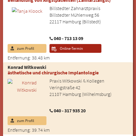
Behandlung von Angstpatienten (Zahnarztangst)
Billstedter Zahnarztpraxis
Billstedter Mühlenweg 56
22117 Hamburg (Billstedt)
040 - 713 13 09
zum Profil
Online-Termin
Entfernung: 38.48 km
Konrad Witkowski
ästhetische und chirurgische Implantologie
Praxis Witkowski & Kollegen
Veringstraße 42
21107 Hamburg (Wilhelmsburg)
040 - 317 935 20
zum Profil
Entfernung: 39.74 km