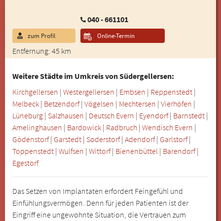
040 - 661101
zum Profil
Online-Termin
Entfernung: 45 km
Weitere Städte im Umkreis von Südergellersen:
Kirchgellersen
|
Westergellersen
|
Embsen
|
Reppenstedt
|
Melbeck
|
Betzendorf
|
Vögelsen
|
Mechtersen
|
Vierhöfen
|
Lüneburg
|
Salzhausen
|
Deutsch Evern
|
Eyendorf
|
Barnstedt
|
Amelinghausen
|
Bardowick
|
Radbruch
|
Wendisch Evern
|
Gödenstorf
|
Garstedt
|
Soderstorf
|
Adendorf
|
Garlstorf
|
Toppenstedt
|
Wulfsen
|
Wittorf
|
Bienenbüttel
|
Barendorf
|
Egestorf
Das Setzen von Implantaten erfordert Feingefühl und
Einfühlungsvermögen. Denn für jeden Patienten ist der
Eingriff eine ungewohnte Situation, die Vertrauen zum