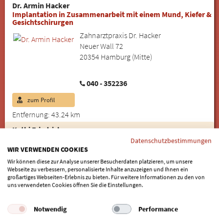
Dr. Armin Hacker
Implantation in Zusammenarbeit mit einem Mund, Kiefer &
Gesichtschirurgen
Zahnarztpraxis Dr. Hacker
Neuer Wall 72
20354 Hamburg (Mitte)
040 - 352236
zum Profil
Entfernung: 43.24 km
Kathi Friedrich
Spezialistin für Implantatprothetik, Zahntechnikerin
Datenschutzbestimmungen
WIR VERWENDEN COOKIES
Zahnarztpraxis Dres. Adam, Friedrich,
Brinkmann
Wir können diese zur Analyse unserer Besucherdaten platzieren, um unsere
Webseite zu verbessern, personalisierte Inhalte anzuzeigen und Ihnen ein
Drehbahn 7
großartiges Webseiten-Erlebnis zu bieten. Für weitere Informationen zu den von
20354 Hamburg (Neustadt)
uns verwendeten Cookies öffnen Sie die Einstellungen.
Notwendig
Performance
040 - 38083530