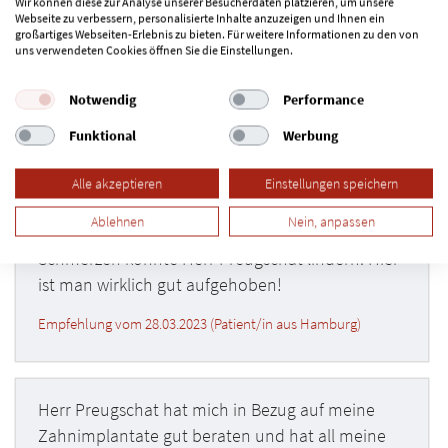
Wir können diese zur Analyse unserer Besucherdaten platzieren, um unsere
Webseite zu verbessern, personalisierte Inhalte anzuzeigen und Ihnen ein
großartiges Webseiten-Erlebnis zu bieten. Für weitere Informationen zu den von
uns verwendeten Cookies öffnen Sie die Einstellungen.
Notwendig
Performance
Ich komme jedes Jahr zur Prophylaxe zu Herrn
Preugschat. Ich bin mit seiner Arbeit und seiner
Funktional
Werbung
Freundlichkeit immer zufrieden. Neulich hatte ich
starke Schmerzen an meinem Implantat und
Alle akzeptieren
Einstellungen speichern
brauchte schnell einen Termin. Ich wurde sehr
Ablehnen
Nein, anpassen
ernst genommen und bekam schnell Hilfe. Die
Schmerzen konnte Herr Preugschat lindern. Hier
ist man wirklich gut aufgehoben!
Empfehlung vom 28.03.2023 (Patient/in aus Hamburg)
Herr Preugschat hat mich in Bezug auf meine
Zahnimplantate gut beraten und hat all meine