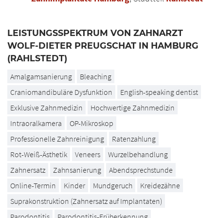
LEISTUNGSSPEKTRUM VON ZAHNARZT
WOLF-DIETER PREUGSCHAT IN HAMBURG
(RAHLSTEDT)
Amalgamsanierung
Bleaching
Craniomandibuläre Dysfunktion
English-speaking dentist
Exklusive Zahnmedizin
Hochwertige Zahnmedizin
Intraoralkamera
OP-Mikroskop
Professionelle Zahnreinigung
Ratenzahlung
Rot-Weiß-Ästhetik
Veneers
Wurzelbehandlung
Zahnersatz
Zahnsanierung
Abendsprechstunde
Online-Termin
Kinder
Mundgeruch
Kreidezähne
Suprakonstruktion (Zahnersatz auf Implantaten)
Parodontitis
Parodontitis-Früherkennung