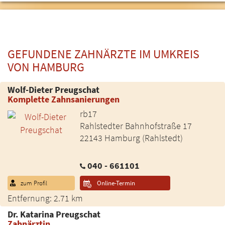
GEFUNDENE ZAHNÄRZTE IM UMKREIS
VON HAMBURG
Wolf-Dieter Preugschat
Komplette Zahnsanierungen
rb17
Rahlstedter Bahnhofstraße 17
22143 Hamburg (Rahlstedt)
040 - 661101
zum Profil
Online-Termin
Entfernung: 2.71 km
Dr. Katarina Preugschat
Zahnärztin