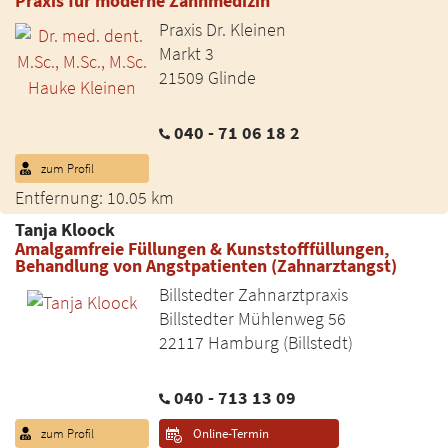
Praxis für moderne Zahnmedizin
Praxis Dr. Kleinen
Markt 3
21509 Glinde
040 - 71 06 18 2
zum Profil
Entfernung: 10.05 km
Tanja Kloock
Amalgamfreie Füllungen & Kunststofffüllungen,
Behandlung von Angstpatienten (Zahnarztangst)
Billstedter Zahnarztpraxis
Billstedter Mühlenweg 56
22117 Hamburg (Billstedt)
040 - 713 13 09
zum Profil
Online-Termin