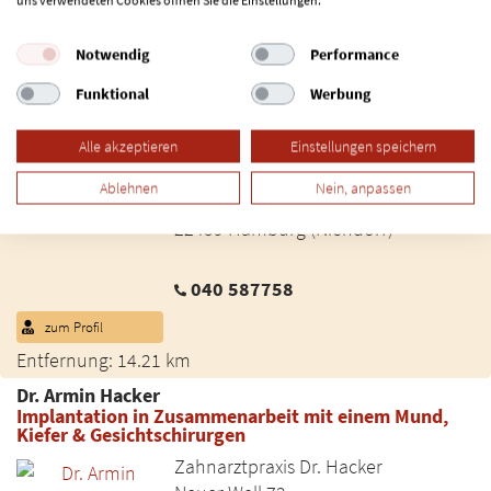
uns verwendeten Cookies öffnen Sie die Einstellungen.
040 / 44 52 46
Notwendig
Performance
zum Profil
Entfernung: 12.45 km
Funktional
Werbung
Alberto Dolfi
Hochwertige Implantate
Alle akzeptieren
Einstellungen speichern
Praxis Alberto Dolfi
Ablehnen
Nein, anpassen
Tibarg 32A
22459 Hamburg (Niendorf)
040 587758
zum Profil
Entfernung: 14.21 km
Dr. Armin Hacker
Implantation in Zusammenarbeit mit einem Mund,
Kiefer & Gesichtschirurgen
Zahnarztpraxis Dr. Hacker