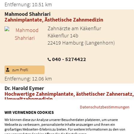
Entfernung: 10.51 km
Mahmood Shahriari
Zahnimplantate, Ästhetische Zahnmedizin
Zahnärzte am Käkenflur
Käkenflur 14b
22419 Hamburg (Langenhorn)
040 - 5274422
zum Profil
Entfernung: 12.06 km
Dr. Harold Eymer
Hochwertige Zahnimplantate, ästhetischer Zahnersatz,
Umweltzahnmedizin
Datenschutzbestimmungen
Zahnarztpraxis an der Alster
WIR VERWENDEN COOKIES
Heilwigstraße 26
Wir können diese zur Analyse unserer Besucherdaten platzieren, um unsere
20249 Hamburg (Harvestehude)
Webseite zu verbessern, personalisierte Inhalte anzuzeigen und Ihnen ein
großartiges Webseiten-Erlebnis zu bieten. Für weitere Informationen zu den von