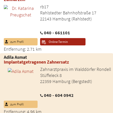
rb17
Rahlstedter Bahnhofstraße 17
22143 Hamburg (Rahlstedt)
040 - 661101
zum Profil
Online-Termin
Entfernung: 2.71 km
Adila Asmat
Implantatgetragenen Zahnersatz
Zahnarztpraxis im Walddörfer Rondell
Stüffeleck 8
22359 Hamburg (Bergstedt)
040 - 604 0942
zum Profil
Entfernung: 4.96 km