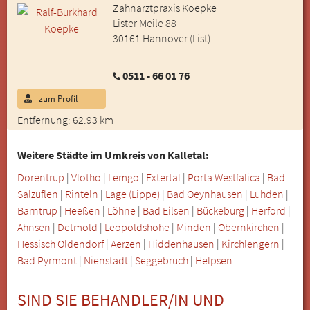
Zahnarztpraxis Koepke
Lister Meile 88
30161 Hannover (List)
0511 - 66 01 76
zum Profil
Entfernung: 62.93 km
Weitere Städte im Umkreis von Kalletal:
Dörentrup
|
Vlotho
|
Lemgo
|
Extertal
|
Porta Westfalica
|
Bad
Salzuflen
|
Rinteln
|
Lage (Lippe)
|
Bad Oeynhausen
|
Luhden
|
Barntrup
|
Heeßen
|
Löhne
|
Bad Eilsen
|
Bückeburg
|
Herford
|
Ahnsen
|
Detmold
|
Leopoldshöhe
|
Minden
|
Obernkirchen
|
Hessisch Oldendorf
|
Aerzen
|
Hiddenhausen
|
Kirchlengern
|
Bad Pyrmont
|
Nienstädt
|
Seggebruch
|
Helpsen
SIND SIE BEHANDLER/IN UND