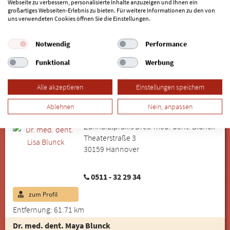
Webseite zu verbessern, personalisierte Inhalte anzuzeigen und Ihnen ein
City Zahnarzt Hannover
großartiges Webseiten-Erlebnis zu bieten. Für weitere Informationen zu den von
Rathenaustr. 12
uns verwendeten Cookies öffnen Sie die Einstellungen.
30159 Hannover (Mitte)
Notwendig
Performance
0511 - 32 52 25
Funktional
Werbung
zum Profil
Entfernung: 61.64 km
Alle akzeptieren
Einstellungen speichern
Dr. med. dent. Lisa Blunck
Ablehnen
Nein, anpassen
Computernavigierte Zahnimplantat-OP
Zahnarztpraxis Dres. med. dent. Blunck
Theaterstraße 3
30159 Hannover
0511 - 32 29 34
zum Profil
Entfernung: 61.71 km
Dr. med. dent. Maya Blunck