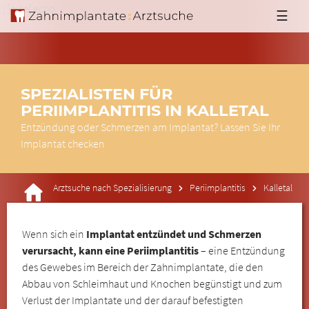
'; }else{ echo '
'; } ?>
☰
SPEZIALISTEN FÜR
PERIIMPLANTITIS IN KALLETAL
Entzündung oder Schmerzen am Implantat? Lassen Sie Ihr
Implantat checken
Arztsuche nach Spezialisierung
Periimplantitis
Kalletal
Wenn sich ein
Implantat entzündet und Schmerzen
verursacht, kann eine Periimplantitis
– eine Entzündung
des Gewebes im Bereich der Zahnimplantate, die den
Abbau von Schleimhaut und Knochen begünstigt und zum
Verlust der Implantate und der darauf befestigten