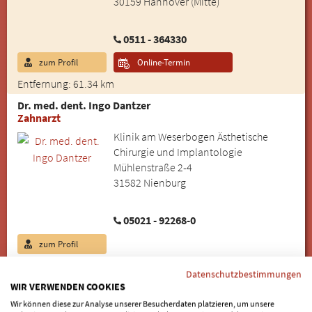
30159 Hannover (Mitte)
0511 - 364330
zum Profil
Online-Termin
Entfernung: 61.34 km
Dr. med. dent. Ingo Dantzer
Zahnarzt
Klinik am Weserbogen Ästhetische
Chirurgie und Implantologie
Mühlenstraße 2-4
31582 Nienburg
05021 - 92268-0
zum Profil
Entfernung: 61.53 km
Datenschutzbestimmungen
Dr. Markus Friedrich
WIR VERWENDEN COOKIES
Implantologie an der Oper
Wir können diese zur Analyse unserer Besucherdaten platzieren, um unsere