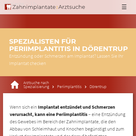
'; }else{ echo '
'; } ?>
☰
SPEZIALISTEN FÜR
PERIIMPLANTITIS IN DÖRENTRUP
Entzündung oder Schmerzen am Implantat? Lassen Sie Ihr
Implantat checken
Arztsuche nach
Spezialisierung
Periimplantitis
Dörentrup
Wenn sich ein
Implantat entzündet und Schmerzen
verursacht, kann eine Periimplantitis
– eine Entzündung
des Gewebes im Bereich der Zahnimplantate, die den
Abbau von Schleimhaut und Knochen begünstigt und zum
Verlust der Implantate und der darauf befestigten