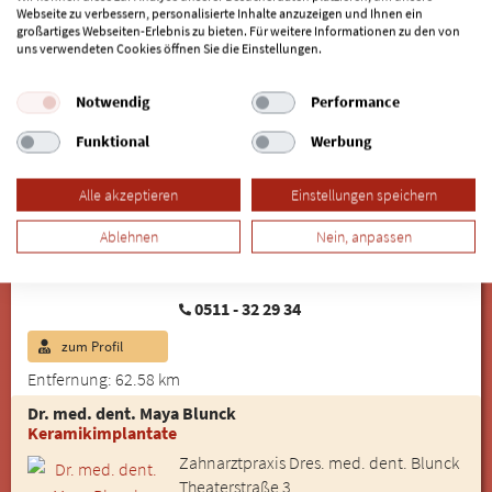
Webseite zu verbessern, personalisierte Inhalte anzuzeigen und Ihnen ein
großartiges Webseiten-Erlebnis zu bieten. Für weitere Informationen zu den von
0511 - 32 52 25
uns verwendeten Cookies öffnen Sie die Einstellungen.
zum Profil
Notwendig
Performance
Entfernung: 62.52 km
Funktional
Werbung
Dr. med. dent. Lisa Blunck
Computernavigierte Zahnimplantat-OP
Alle akzeptieren
Einstellungen speichern
Zahnarztpraxis Dres. med. dent. Blunck
Theaterstraße 3
Ablehnen
Nein, anpassen
30159 Hannover
0511 - 32 29 34
zum Profil
Entfernung: 62.58 km
Dr. med. dent. Maya Blunck
Keramikimplantate
Zahnarztpraxis Dres. med. dent. Blunck
Theaterstraße 3