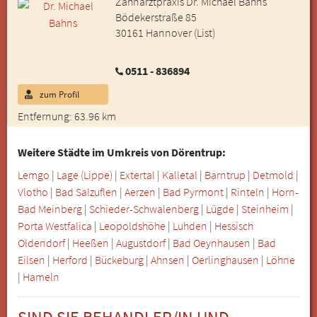
Zahnarztpraxis Dr. Michael Bahns
Bödekerstraße 85
30161 Hannover (List)
0511 - 836894
zum Profil
Entfernung: 63.96 km
Weitere Städte im Umkreis von Dörentrup:
Lemgo
|
Lage (Lippe)
|
Extertal
|
Kalletal
|
Barntrup
|
Detmold
|
Vlotho
|
Bad Salzuflen
|
Aerzen
|
Bad Pyrmont
|
Rinteln
|
Horn-
Bad Meinberg
|
Schieder-Schwalenberg
|
Lügde
|
Steinheim
|
Porta Westfalica
|
Leopoldshöhe
|
Luhden
|
Hessisch
Oldendorf
|
Heeßen
|
Augustdorf
|
Bad Oeynhausen
|
Bad
Eilsen
|
Herford
|
Bückeburg
|
Ahnsen
|
Oerlinghausen
|
Löhne
|
Hameln