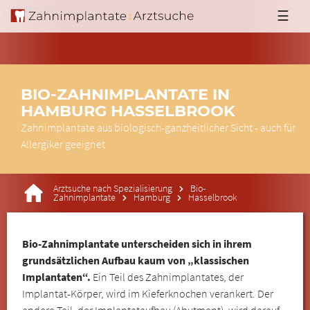
'; }else{ echo '
'; } ?>
☰
BIO-ZAHNIMPLANTATE IN
HAMBURG HASSELBROOK
Zahnimplantate aus biologisch-ganzheitlicher Sicht - auch für
Allergiker geeignet
Arztsuche nach Spezialisierung
Bio-
Zahnimplantate
Hamburg
Hasselbrook
Bio-Zahnimplantate unterscheiden sich in ihrem
grundsätzlichen Aufbau kaum von „klassischen
Implantaten“.
Ein Teil des Zahnimplantates, der
Implantat-Körper, wird im Kieferknochen verankert. Der
andere Teil, der Implantataufbau (Abutment), wird darauf