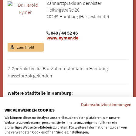
Zahnarztpraxis an der Alster
Heilwigstraße 26
20249 Hamburg (Harvestehude)
040 / 44 52 46
www.eymer.de
zum Profil
2 Spezialisten für Bio-Zahnimplantate in Hamburg
Hasselbrook gefunden
Weitere Stadtteile in Hamburg:
Allermöhe
|
Alsterdorf
|
Altenwerder
|
Altona
|
Altona Altstadt
|
Datenschutzbestimmungen
Altona-Nord
|
Altstadt
|
Am Lohsepark
|
Am Sandtorkai
|
WIR VERWENDEN COOKIES
Bahrenfeld
|
Barmbek-Nord
|
Barmbek-Süd
|
Bergedorf
|
Wir können diese zur Analyse unserer Besucherdaten platzieren, um unsere
Webseite zu verbessern, personalisierte Inhalte anzuzeigen und Ihnen ein
Bergstedt
|
Billbrook
|
Billstedt
|
Billwerder
|
Blankenese
|
großartiges Webseiten-Erlebnis zu bieten. Für weitere Informationen zu den von
Borgfelde
|
Bramfeld
|
Cranz
|
Dockenhuden
|
Dulsberg
|
uns verwendeten Cookies öffnen Sie die Einstellungen.