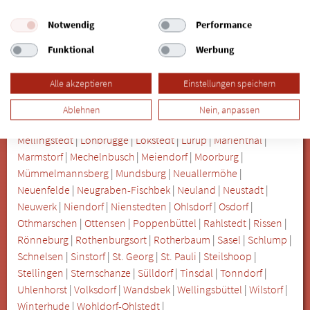
Duvenstedt
|
Eidelstedt
|
Eilbek
|
Eimsbüttel
|
Eißendorf
|
Eppendorf
|
Farmsen-Berne
|
Finkenwerder
|
Francop
|
Notwendig
Performance
Fuhlsbüttel
|
Gartenstadt Berne
|
Groß Flottbek
|
Groß-Borstel
Funktional
Werbung
|
Gut-Moor
|
Hafencity
|
Hamm
|
Hamm süd
|
Hamm-Mitte
|
Hamm-Nord
|
Harvestehude
|
Hausbruch
|
Heimfeld
|
Alle akzeptieren
Einstellungen speichern
Hoheluft-Ost
|
Hoheluft-West
|
Hohenfelde
|
Hummelsbüttel
|
Innenstadt
|
Iserbrook
|
Jarrestadt
|
Jenfeld
|
Karolinenviertel
Ablehnen
Nein, anpassen
|
Klein Flottbek
|
Langenbek
|
Langenhorn
|
Lemsahl-
Mellingstedt
|
Lohbrügge
|
Lokstedt
|
Lurup
|
Marienthal
|
Marmstorf
|
Mechelnbusch
|
Meiendorf
|
Moorburg
|
Mümmelmannsberg
|
Mundsburg
|
Neuallermöhe
|
Neuenfelde
|
Neugraben-Fischbek
|
Neuland
|
Neustadt
|
Neuwerk
|
Niendorf
|
Nienstedten
|
Ohlsdorf
|
Osdorf
|
Othmarschen
|
Ottensen
|
Poppenbüttel
|
Rahlstedt
|
Rissen
|
Rönneburg
|
Rothenburgsort
|
Rotherbaum
|
Sasel
|
Schlump
|
Schnelsen
|
Sinstorf
|
St. Georg
|
St. Pauli
|
Steilshoop
|
Stellingen
|
Sternschanze
|
Sülldorf
|
Tinsdal
|
Tonndorf
|
Uhlenhorst
|
Volksdorf
|
Wandsbek
|
Wellingsbüttel
|
Wilstorf
|
Winterhude
|
Wohldorf-Ohlstedt
|