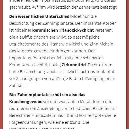
geschraubt. Auf ihm wird letztlich der Zahnersatz befestigt.
Den wesentlichen Unterschied
bildet nun die
Beschichtung der Zahnimplantate: Der Implantat-Körper
ist mit einer
keramischen Titanoxid-Schicht
versehen,
die als Diffusionsbarriere wirkt, so dass mögliche
Begleitelemente des Titans wie Nickel und Zinn nicht in
das Knochengewebe eindringen können. Der
Implantataufbau ist ebenfalls mit einer sehr harten
Keramik beschichtet, häufig
Zirkonnitrid
. Diese extrem
harte Beschichtung schützt zusätzlich auch das Implantat
vor Schädigungen von außen, z.B. durch Reinigung beim
Zahnarzt.
Bio-Zahnimplantate schützen also das
Knochengewebe
vor unerwünschten Metall-Ionen und
reduzieren die Ansiedelung von schädlichen Bakterien im
Bereich der Mundschleimhaut. Damit können potenzielle
Folgeerkrankungen, wie eine entzündliche
Periimplantitis, vermieden werden.