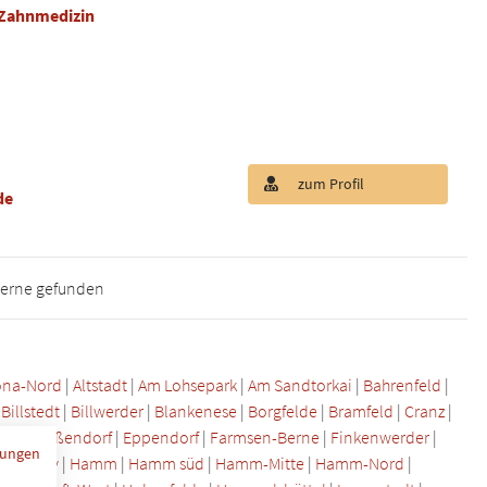
 Zahnmedizin
zum Profil
de
Berne gefunden
ona-Nord
|
Altstadt
|
Am Lohsepark
|
Am Sandtorkai
|
Bahrenfeld
|
|
Billstedt
|
Billwerder
|
Blankenese
|
Borgfelde
|
Bramfeld
|
Cranz
|
üttel
|
Eißendorf
|
Eppendorf
|
Farmsen-Berne
|
Finkenwerder
|
mungen
afencity
|
Hamm
|
Hamm süd
|
Hamm-Mitte
|
Hamm-Nord
|