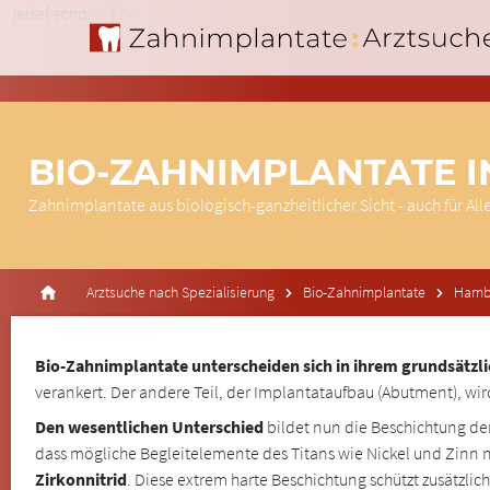
'; }else{ echo '
'; } ?>
BIO-ZAHNIMPLANTATE 
Zahnimplantate aus biologisch-ganzheitlicher Sicht - auch für All
Arztsuche nach Spezialisierung
Bio-Zahnimplantate
Hamb
Bio-Zahnimplantate unterscheiden sich in ihrem grundsätzl
verankert. Der andere Teil, der Implantataufbau (Abutment), wird
Den wesentlichen Unterschied
bildet nun die Beschichtung de
dass mögliche Begleitelemente des Titans wie Nickel und Zinn n
Zirkonnitrid
. Diese extrem harte Beschichtung schützt zusätzl