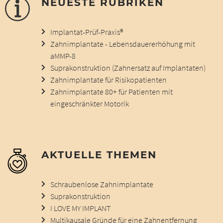
NEUESTE RUBRIKEN
Implantat-Prüf-Praxis®
Zahnimplantate - Lebensdauererhöhung mit
aMMP-8
Suprakonstruktion (Zahnersatz auf Implantaten)
Zahnimplantate für Risikopatienten
Zahnimplantate 80+ für Patienten mit
eingeschränkter Motorik
AKTUELLE THEMEN
Schraubenlose Zahnimplantate
Suprakonstruktion
I LOVE MY IMPLANT
Multikausale Gründe für eine Zahnentfernung