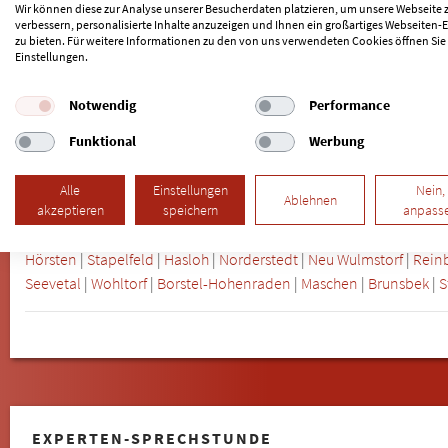
Harvestehude
|
Hasselbrook
|
Hausbruch
|
Heimfeld
|
Hoheluft-Os
Wir können diese zur Analyse unserer Besucherdaten platzieren, um unsere Webseite 
Iserbrook
|
Jarrestadt
|
Jenfeld
|
Karolinenviertel
|
Klein Flottbek
verbessern, personalisierte Inhalte anzuzeigen und Ihnen ein großartiges Webseiten-E
zu bieten. Für weitere Informationen zu den von uns verwendeten Cookies öffnen Sie
Lokstedt
|
Lurup
|
Marienthal
|
Marmstorf
|
Mechelnbusch
|
Meiend
Einstellungen.
Neuenfelde
|
Neugraben-Fischbek
|
Neuland
|
Neustadt
|
Neuwer
Ottensen
|
Poppenbüttel
|
Rahlstedt
|
Rissen
|
Rönneburg
|
Rothe
Notwendig
Performance
Georg
|
St. Pauli
|
Steilshoop
|
Stellingen
|
Sternschanze
|
Sülldorf
Funktional
Werbung
Wellingsbüttel
|
Wilstorf
|
Winterhude
|
Wohldorf-Ohlstedt
|
Alle
Einstellungen
Nein,
Ablehnen
Weitere Städte im Umkreis von Hamburg:
akzeptieren
speichern
anpass
Gladigau
Tonndorf
|
Langenhorn
|
Oststeinbek
|
Schenefeld
|
Bars
Hörsten
|
Stapelfeld
|
Hasloh
|
Norderstedt
|
Neu Wulmstorf
|
Rein
Seevetal
|
Wohltorf
|
Borstel-Hohenraden
|
Maschen
|
Brunsbek
|
S
EXPERTEN-SPRECHSTUNDE