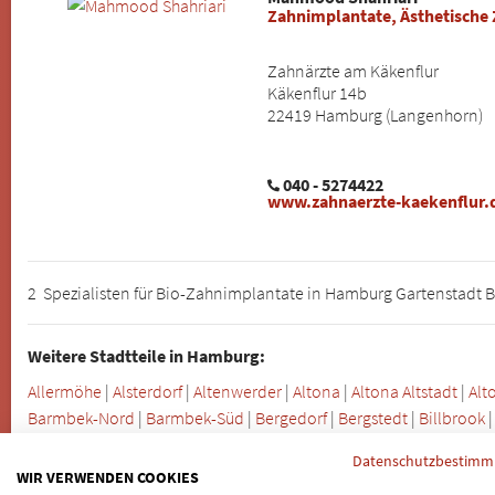
Zahnimplantate, Ästhetische
Zahnärzte am Käkenflur
Käkenflur 14b
22419 Hamburg (Langenhorn)
040 - 5274422
www.zahnaerzte-kaekenflur.
2 Spezialisten für Bio-Zahnimplantate in Hamburg Gartenstadt 
Weitere Stadtteile in Hamburg:
Allermöhe
|
Alsterdorf
|
Altenwerder
|
Altona
|
Altona Altstadt
|
Alt
Barmbek-Nord
|
Barmbek-Süd
|
Bergedorf
|
Bergstedt
|
Billbrook
Dockenhuden
|
Dulsberg
|
Duvenstedt
|
Eidelstedt
|
Eilbek
|
Eimsb
Datenschutzbestim
Francop
|
Fuhlsbüttel
|
Groß Flottbek
|
Groß-Borstel
|
Gut-Moor
|
H
WIR VERWENDEN COOKIES