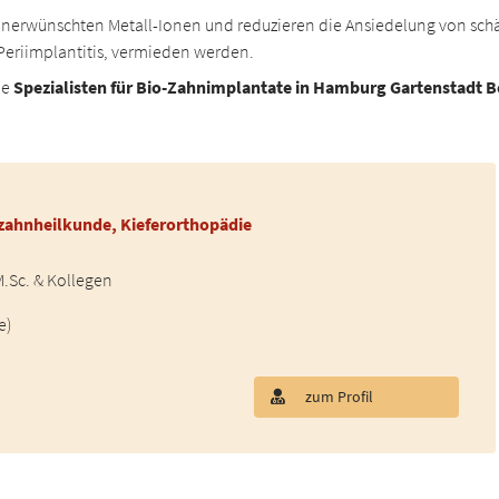
unerwünschten Metall-Ionen und reduzieren die Ansiedelung von sch
Periimplantitis, vermieden werden.
ne
Spezialisten für Bio-Zahnimplantate in Hamburg Gartenstadt B
ahnheilkunde, Kieferorthopädie
.Sc. & Kollegen
e)
zum Profil