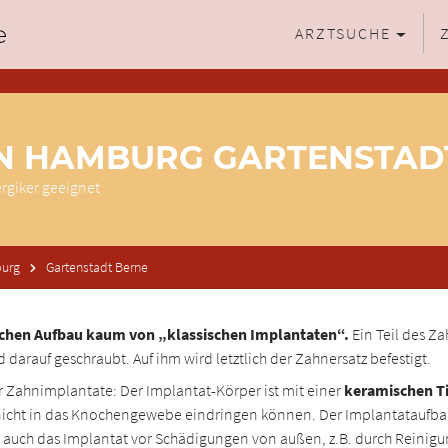
ARZTSUCHE
IN HAMBURG GARTENSTAD
ergiker geeignet
urg
Gartenstadt Berne
ichen Aufbau kaum von „klassischen Implantaten“.
Ein Teil des Z
 darauf geschraubt. Auf ihm wird letztlich der Zahnersatz befestigt.
r Zahnimplantate: Der Implantat-Körper ist mit einer
keramischen Ti
icht in das Knochengewebe eindringen können. Der Implantataufbau i
ich auch das Implantat vor Schädigungen von außen, z.B. durch Reinig