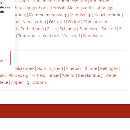
t
|
Hoheluft-West
|
Hohenfelde
|
Hummelsbüttel
|
Innenstadt
|
zu
|
Langenbek
|
Langenhorn
|
Lemsahl-Mellingstedt
|
Lohbrügge
|
rlebnis
 die
orf
|
Moorburg
|
Mümmelmannsberg
|
Mundsburg
|
Neuallermöhe
|
k
|
Niendorf
|
Nienstedten
|
Ohlsdorf
|
Osdorf
|
Othmarschen
|
nburgsort
|
Rotherbaum
|
Sasel
|
Schlump
|
Schnelsen
|
Sinstorf
|
St.
|
Tinsdal
|
Tonndorf
|
Uhlenhorst
|
Volksdorf
|
Wandsbek
|
en
büttel
|
Halstenbek
|
Bönningstedt
|
Ellerbek
|
Glinde
|
Rellingen
|
bek
|
Pinneberg
|
Hittfeld
|
Braak
|
Wentorf bei Hamburg
|
Wedel
|
telle
|
Appen
|
Quickborn