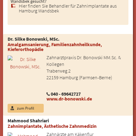
Wandsbek gesucht?
Hier finden Sie Behandler für Zahnimplantate aus
Hamburg Wandsbek
Dr. Silke Bonowski, MSc.
Amalgamsanierung, Familienzahnheilkunde,
Kieferorthopädie
Zahnarztpraxis Dr. Bonowski MM.Sc. &
Kollegen
Traberweg 2
22159 Hamburg (Farmsen-Berne)
040 - 69642727
www.dr-bonowski.de
zum Profil
Mahmood Shahriari
Zahnimplantate, Ästhetische Zahnmedizin
Zahnärzte am Käkenflur