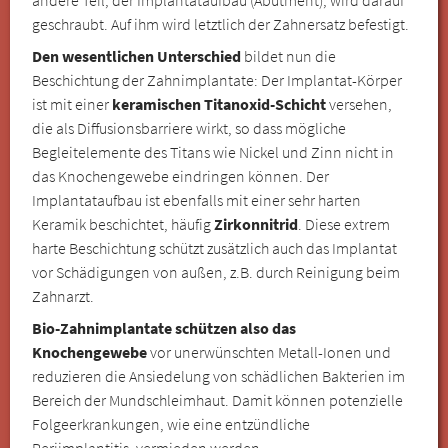
geschraubt. Auf ihm wird letztlich der Zahnersatz befestigt.
Den wesentlichen Unterschied
bildet nun die
Beschichtung der Zahnimplantate: Der Implantat-Körper
ist mit einer
keramischen Titanoxid-Schicht
versehen,
die als Diffusionsbarriere wirkt, so dass mögliche
Begleitelemente des Titans wie Nickel und Zinn nicht in
das Knochengewebe eindringen können. Der
Implantataufbau ist ebenfalls mit einer sehr harten
Keramik beschichtet, häufig
Zirkonnitrid
. Diese extrem
harte Beschichtung schützt zusätzlich auch das Implantat
vor Schädigungen von außen, z.B. durch Reinigung beim
Zahnarzt.
Bio-Zahnimplantate schützen also das
Knochengewebe
vor unerwünschten Metall-Ionen und
reduzieren die Ansiedelung von schädlichen Bakterien im
Bereich der Mundschleimhaut. Damit können potenzielle
Folgeerkrankungen, wie eine entzündliche
Periimplantitis, vermieden werden.