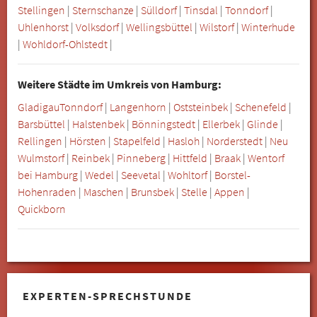
Stellingen
|
Sternschanze
|
Sülldorf
|
Tinsdal
|
Tonndorf
|
Uhlenhorst
|
Volksdorf
|
Wellingsbüttel
|
Wilstorf
|
Winterhude
|
Wohldorf-Ohlstedt
|
Weitere Städte im Umkreis von Hamburg:
Gladigau
Tonndorf
|
Langenhorn
|
Oststeinbek
|
Schenefeld
|
Barsbüttel
|
Halstenbek
|
Bönningstedt
|
Ellerbek
|
Glinde
|
Rellingen
|
Hörsten
|
Stapelfeld
|
Hasloh
|
Norderstedt
|
Neu
Wulmstorf
|
Reinbek
|
Pinneberg
|
Hittfeld
|
Braak
|
Wentorf
bei Hamburg
|
Wedel
|
Seevetal
|
Wohltorf
|
Borstel-
Hohenraden
|
Maschen
|
Brunsbek
|
Stelle
|
Appen
|
Quickborn
EXPERTEN-SPRECHSTUNDE