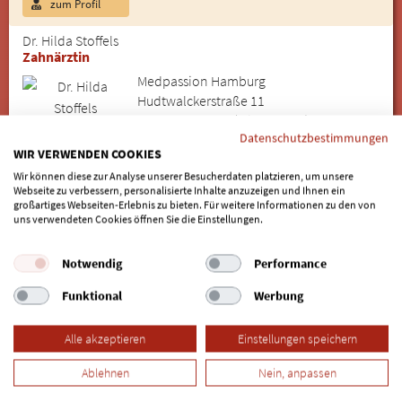
zum Profil
Dr. Hilda Stoffels
Zahnärztin
Medpassion Hamburg
Hudtwalckerstraße 11
22299 Hamburg (Winterhude)
Datenschutzbestimmungen
WIR VERWENDEN COOKIES
040 – 20 20 18 80
Wir können diese zur Analyse unserer Besucherdaten platzieren, um unsere
Webseite zu verbessern, personalisierte Inhalte anzuzeigen und Ihnen ein
Online-Termin
großartiges Webseiten-Erlebnis zu bieten. Für weitere Informationen zu den von
uns verwendeten Cookies öffnen Sie die Einstellungen.
4 Spezialisten für Bio-Zahnimplantate in Hamburg
Notwendig
Performance
Wandsbek gefunden
Funktional
Werbung
Weitere Stadtteile in Hamburg:
Alle akzeptieren
Einstellungen speichern
Allermöhe
|
Alsterdorf
|
Altenwerder
|
Altona
|
Altona Altstadt
|
Ablehnen
Nein, anpassen
Altona-Nord
|
Altstadt
|
Am Lohsepark
|
Am Sandtorkai
|