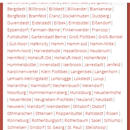
Bahrenfeld
|
Barmbek-Nord
|
Barmbek-Süd
|
Bergedorf
|
Bergstedt
|
Billbrook
|
Billstedt
|
Billwerder
|
Blankenese
|
Borgfelde
|
Bramfeld
|
Cranz
|
Dockenhuden
|
Dulsberg
|
Duvenstedt
|
Eidelstedt
|
Eilbek
|
Eimsbüttel
|
Eißendorf
|
Eppendorf
|
Farmsen-Berne
|
Finkenwerder
|
Francop
|
Fuhlsbüttel
|
Gartenstadt Berne
|
Groß Flottbek
|
Groß-Borstel
|
Gut-Moor
|
Hafencity
|
Hamm
|
Hamm süd
|
Hamm-Mitte
|
Hamm-Nord
|
Harvestehude
|
Hasselbrook
|
Hausbruch
|
Heimfeld
|
Hoheluft-Ost
|
Hoheluft-West
|
Hohenfelde
|
Hummelsbüttel
|
Innenstadt
|
Iserbrook
|
Jarrestadt
|
Jenfeld
|
Karolinenviertel
|
Klein Flottbek
|
Langenbek
|
Langenhorn
|
Lemsahl-Mellingstedt
|
Lohbrügge
|
Lokstedt
|
Lurup
|
Marienthal
|
Marmstorf
|
Mechelnbusch
|
Meiendorf
|
Moorburg
|
Mümmelmannsberg
|
Mundsburg
|
Neuallermöhe
|
Neuenfelde
|
Neugraben-Fischbek
|
Neuland
|
Neustadt
|
Neuwerk
|
Niendorf
|
Nienstedten
|
Ohlsdorf
|
Osdorf
|
Othmarschen
|
Ottensen
|
Poppenbüttel
|
Rahlstedt
|
Rissen
|
Rönneburg
|
Rothenburgsort
|
Rotherbaum
|
Sasel
|
Schlump
|
Schnelsen
|
Sinstorf
|
St. Georg
|
St. Pauli
|
Steilshoop
|