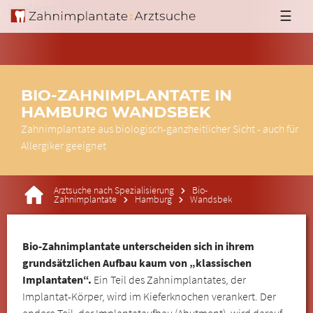
'; }else{ echo '
'; } ?>
☰
BIO-ZAHNIMPLANTATE IN
HAMBURG WANDSBEK
Zahnimplantate aus biologisch-ganzheitlicher Sicht - auch für
Allergiker geeignet
Arztsuche nach Spezialisierung
Bio-
Zahnimplantate
Hamburg
Wandsbek
Bio-Zahnimplantate unterscheiden sich in ihrem
grundsätzlichen Aufbau kaum von „klassischen
Implantaten“.
Ein Teil des Zahnimplantates, der
Implantat-Körper, wird im Kieferknochen verankert. Der
andere Teil, der Implantataufbau (Abutment), wird darauf