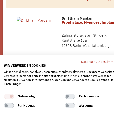
Dr. Elham Majdani
Prophylaxe, Hypnose, Implan
Zahnarztpraxis am Stilwerk
Kantstraße 15a
10623 Berlin (Charlottenburg)
030 - 313 32 37
Datenschutzbestim
www.zahnarzt-charlottenbur
WIR VERWENDEN COOKIES
Wir können diese zur Analyse unserer Besucherdaten platzieren, um unsere Webseite 
verbessern, personalisierte Inhalte anzuzeigen und Ihnen ein großartiges Webseiten-E
zu bieten. Für weitere Informationen zu den von uns verwendeten Cookies öffnen Sie
Einstellungen.
4 Spezialisten für Bio-Zahnimplantate in Berlin Heinersdorf gef
Notwendig
Performance
Weitere Stadtteile in Berlin:
Funktional
Werbung
Adlershof
|
Alt-Treptow
|
Altglienicke
|
Amalienhof
|
Baumschulen