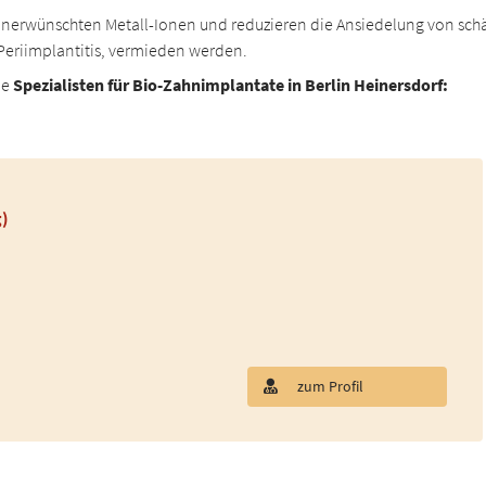
unerwünschten Metall-Ionen und reduzieren die Ansiedelung von sch
Periimplantitis, vermieden werden.
ne
Spezialisten für Bio-Zahnimplantate in Berlin Heinersdorf:
g)
zum Profil