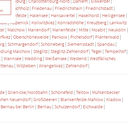
arlottenburg
|
Charlottenburg-Nord
|
Dahlem
|
Eiswerder
|
sisch Buchholz
|
Friedenau
|
Friedrichshain
|
Friedrichstadt
|
en
z
|
Hakenfelde
|
Halensee
|
Hansaviertel
|
Haselhorst
|
Heiligensee
|
dow
|
Köpenick
|
Kollwitzkiez
|
Konradshöhe
|
Kreuzberg
|
Lankwitz
tel
|
Malchow
|
Mariendorf
|
Marienfelde
|
Mitte
|
Moabit
|
Neukölln
|
fkiez
|
Oberschöneweide
|
Pankow
|
Pichelsdorf
|
Plänterwald
|
rg
|
Schmargendorf
|
Schöneberg
|
Siemensstadt
|
Spandau
|
edlung Malchow
|
Steglitz
|
Steglitz-Zehlendorf
|
Tegel
|
Tempelhof
|
t
|
Wannsee
|
Wedding
|
Weißensee
|
Westend
|
Westfälisches
ittenau
|
Witzleben
|
Wrangelkiez
|
Zehlendorf
|
lde
|
Glienicke/Nordbahn
|
Schönefeld
|
Teltow
|
Mühlenbecker
ohen Neuendorf
|
Großbeeren
|
Blankenfelde-Mahlow
|
Kladow
|
|
Bernau bei Berlin
|
Bernau
|
Schulzendorf
|
Eichwalde
|