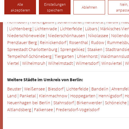
Blankenfelde
|
Bohnsdorf
|
Borsigwalde
|
Britz
|
Buch
|
Buckow
|
Ch
Alle
Einstellungen
Nein,
Ablehnen
Europacity
|
Falkenberg
|
Falkenhagener Feld
|
Fennpfuhl
|
Franzö
akzeptieren
speichern
anpass
Frohnau
|
Gatow
|
Gropiusstadt
|
Grünau
|
Grunewald
|
Güntzelkie
Hermsdorf
|
Hohengatow
|
Johannisthal
|
Karlshorst
|
Karow
|
Kla
|
Lichtenberg
|
Lichtenrade
|
Lichterfelde
|
Lübars
|
Märkisches Vier
Niederschöneweide
|
Niederschönhausen
|
Nikolassee
|
Nollendor
Prenzlauer Berg
|
Reinickendorf
|
Rosenthal
|
Rudow
|
Rummelsbu
Spreestadt Charlottenburg
|
Sprengelkiez
|
Staaken
|
Stadtrandsi
Tempelhof-Schöneberg
|
Tiergarten
|
Uhlenhorst
|
Waidmannslus
Viertel
|
Wilhelmsruh
|
Wilhelmstadt
|
Wilmersdorf
|
Winsviertel
|
W
Weitere Städte im Umkreis von Berlin:
Beuster
|
Weißensee
|
Biesdorf
|
Lichterfelde
|
Bandelin
|
Ahrensfe
Land
|
Panketal
|
Kleinmachnow
|
Hoppegarten
|
Hennigsdorf
|
H
Neuenhagen bei Berlin
|
Stahnsdorf
|
Birkenwerder
|
Schöneiche
Altlandsberg
|
Falkensee
|
Fredersdorf-Vogelsdorf