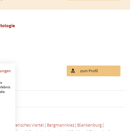
tologie
mungen
zum Profil
g.net
zu
rlebnis
 die
unden
weg
|
Bayerisches Viertel
|
Bergmannkiez
|
Blankenburg
|