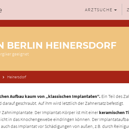
ARZTSUCHE
N BERLIN HEINERSDORF
ergiker geeignet
Heinersdorf
ichen Aufbau kaum von „klassischen Implantaten“.
Ein Teil des Z
 darauf geschraubt. Auf ihm wird letztlich der Zahnersatz befestigt.
r Zahnimplantate: Der Implantat-Körper ist mit einer
keramischen Ti
icht in das Knochengewebe eindringen können. Der Implantataufbau i
ich auch das Implantat vor Schädigungen von außen, z.B. durch Reinig