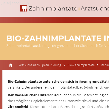
'; }else{ echo '
'; } ?>
BIO-ZAHNIMPLANTATE I
Zahnimplantate aus biologisch-ganzheitlicher Sicht - auch für All
Arztsuche nach Spezialisierung
Bio-Zahnimplantate
Berlin
Bio-Zahnimplantate unterscheiden sich in ihrem grundsätzl
verankert. Der andere Teil, der Implantataufbau (Abutment), wird
Den wesentlichen Unterschied
bildet nun die Beschichtung de
dass mögliche Begleitelemente des Titans wie Nickel und Zinn n
Zirkonnitrid
. Diese extrem harte Beschichtung schützt zusätzl