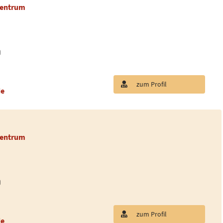
Zentrum
)
zum Profil
de
Zentrum
)
zum Profil
de