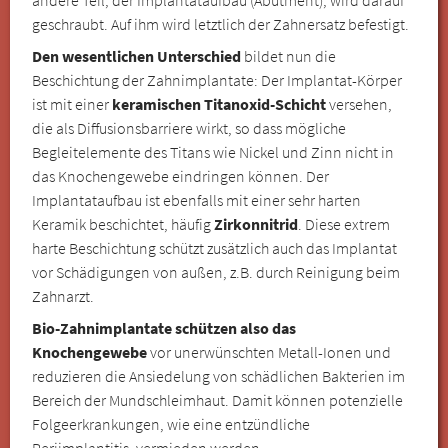
geschraubt. Auf ihm wird letztlich der Zahnersatz befestigt.
Den wesentlichen Unterschied
bildet nun die
Beschichtung der Zahnimplantate: Der Implantat-Körper
ist mit einer
keramischen Titanoxid-Schicht
versehen,
die als Diffusionsbarriere wirkt, so dass mögliche
Begleitelemente des Titans wie Nickel und Zinn nicht in
das Knochengewebe eindringen können. Der
Implantataufbau ist ebenfalls mit einer sehr harten
Keramik beschichtet, häufig
Zirkonnitrid
. Diese extrem
harte Beschichtung schützt zusätzlich auch das Implantat
vor Schädigungen von außen, z.B. durch Reinigung beim
Zahnarzt.
Bio-Zahnimplantate schützen also das
Knochengewebe
vor unerwünschten Metall-Ionen und
reduzieren die Ansiedelung von schädlichen Bakterien im
Bereich der Mundschleimhaut. Damit können potenzielle
Folgeerkrankungen, wie eine entzündliche
Periimplantitis, vermieden werden.