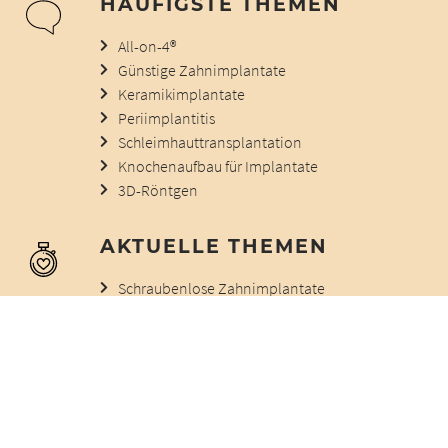
HÄUFIGSTE THEMEN
All-on-4®
Günstige Zahnimplantate
Keramikimplantate
Periimplantitis
Schleimhauttransplantation
Knochenaufbau für Implantate
3D-Röntgen
AKTUELLE THEMEN
Schraubenlose Zahnimplantate
Suprakonstruktion
I LOVE MY IMPLANT
Multikausale Gründe für eine Zahnentfernung
Prothetische Gründe für eine Zahnentfernung