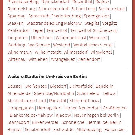
Prenzlauer Berg
|
Reinickendorf
|
Rosenthal
|
Rudow
|
Rummelsburg
|
Schmargendorf
|
Schöneberg
|
Siemensstadt
|
Spandau
|
Spreestadt Charlottenburg
|
Sprengelkiez
|
Staaken
|
Stadtrandsiedlung Malchow
|
Steglitz
|
Steglitz-
Zehlendorf
|
Tegel
|
Tempelhof
|
Tempelhof-Schöneberg
|
Tiergarten
|
Uhlenhorst
|
Waidmannslust
|
Wannsee
|
Wedding
|
Weißensee
|
Westend
|
Westfälisches Viertel
|
Wilhelmsruh
|
Wilhelmstadt
|
Wilmersdorf
|
Winsviertel
|
Wittenau
|
Witzleben
|
Wrangelkiez
|
Zehlendorf
|
Weitere Städte im Umkreis von Berlin:
Beuster
|
Weißensee
|
Biesdorf
|
Lichterfelde
|
Bandelin
|
Ahrensfelde
|
Glienicke/Nordbahn
|
Schönefeld
|
Teltow
|
Mühlenbecker Land
|
Panketal
|
Kleinmachnow
|
Hoppegarten
|
Hennigsdorf
|
Hohen Neuendorf
|
Großbeeren
|
Blankenfelde-Mahlow
|
Kladow
|
Neuenhagen bei Berlin
|
Stahnsdorf
|
Birkenwerder
|
Schöneiche
|
Bernau bei Berlin
|
Bernau
|
Schulzendorf
|
Eichwalde
|
Altlandsberg
|
Falkensee
|