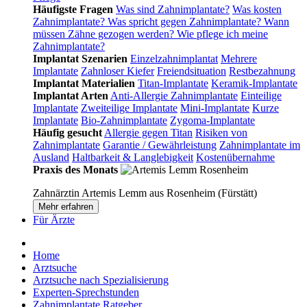
Häufigste Fragen
Was sind Zahnimplantate?
Was kosten
Zahnimplantate?
Was spricht gegen Zahnimplantate?
Wann
müssen Zähne gezogen werden?
Wie pflege ich meine
Zahnimplantate?
Implantat Szenarien
Einzelzahnimplantat
Mehrere
Implantate
Zahnloser Kiefer
Freiendsituation
Restbezahnung
Implantat Materialien
Titan-Implantate
Keramik-Implantate
Implantat Arten
Anti-Allergie Zahnimplantate
Einteilige
Implantate
Zweiteilige Implantate
Mini-Implantate
Kurze
Implantate
Bio-Zahnimplantate
Zygoma-Implantate
Häufig gesucht
Allergie gegen Titan
Risiken von
Zahnimplantate
Garantie / Gewährleistung
Zahnimplantate im
Ausland
Haltbarkeit & Langlebigkeit
Kostenübernahme
Praxis des Monats
Zahnärztin Artemis Lemm aus Rosenheim (Fürstätt)
Mehr erfahren
Für Ärzte
Home
Arztsuche
Arztsuche nach Spezialisierung
Experten-Sprechstunden
Zahnimplantate Ratgeber