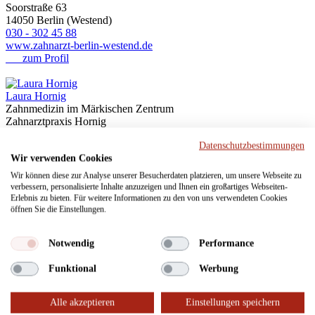
Soorstraße 63
14050 Berlin (Westend)
030 - 302 45 88
www.zahnarzt-berlin-westend.de
zum Profil
Laura Hornig
Zahnmedizin im Märkischen Zentrum
Zahnarztpraxis Hornig
Senftenberger Ring 5a
Datenschutzbestimmungen
13439 Berlin (Märkisches Viertel)
Wir verwenden Cookies
030 - 4250334
www.zahnarztpraxis-hornig.de
Wir können diese zur Analyse unserer Besucherdaten platzieren, um unsere Webseite zu
zum Profil
verbessern, personalisierte Inhalte anzuzeigen und Ihnen ein großartiges Webseiten-
Erlebnis zu bieten. Für weitere Informationen zu den von uns verwendeten Cookies
öffnen Sie die Einstellungen.
Robert Hornig
Zahnmedizin im Märkischen Zentrum
Notwendig
Performance
Zahnarztpraxis Hornig
Senftenberger Ring 5a
Funktional
Werbung
13439 Berlin (Märkisches Viertel)
030 - 4250334
www.zahnarztpraxis-hornig.de
Alle akzeptieren
Einstellungen speichern
zum Profil