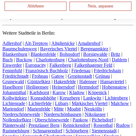
Ablehnen
Nein, anpassen
4 Spezialisten für Bio-Zahnimplantate in Berlin Wannsee gefunden
Weitere Stadtteile in Berlin:
Adlershof
|
Alt-Treptow
|
Altglienicke
|
Amalienhof
|
Baumschulenweg
|
Bayerisches Viertel
|
Bergmannkiez
|
Blankenburg
|
Blankenfelde
|
Bohnsdorf
|
Borsigwalde
|
Britz
|
Buch
|
Buckow
|
Charlottenburg
|
Charlottenburg-Nord
|
Dahlem
|
Eiswerder
|
Europacity
|
Falkenberg
|
Falkenhagener Feld
|
Fennpfuhl
|
Französisch Buchholz
|
Friedenau
|
Friedrichshain
|
Friedrichstadt
|
Frohnau
|
Gatow
|
Gropiusstadt
|
Grünau
|
Grunewald
|
Güntzelkiez
|
Hakenfelde
|
Halensee
|
Hansaviertel
|
Haselhorst
|
Heiligensee
|
Heinersdorf
|
Hermsdorf
|
Hohengatow
|
Johannisthal
|
Karlshorst
|
Karow
|
Kladow
|
Köpenick
|
Kollwitzkiez
|
Konradshöhe
|
Kreuzberg
|
Lankwitz
|
Lichtenberg
|
Lichtenrade
|
Lichterfelde
|
Lübars
|
Märkisches Viertel
|
Malchow
|
Mariendorf
|
Marienfelde
|
Mitte
|
Moabit
|
Neukölln
|
Niederschöneweide
|
Niederschönhausen
|
Nikolassee
|
Nollendorfkiez
|
Oberschöneweide
|
Pankow
|
Pichelsdorf
|
Plänterwald
|
Prenzlauer Berg
|
Reinickendorf
|
Rosenthal
|
Rudow
|
Rummelsburg
|
Schmargendorf
|
Schöneberg
|
Siemensstadt
|