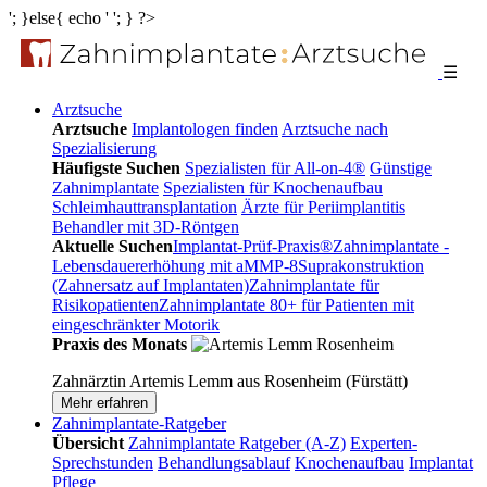
'; }else{ echo '
'; } ?>
☰
Arztsuche
Arztsuche
Implantologen finden
Arztsuche nach
Spezialisierung
Häufigste Suchen
Spezialisten für All-on-4®
Günstige
Zahnimplantate
Spezialisten für Knochenaufbau
Schleimhauttransplantation
Ärzte für Periimplantitis
Behandler mit 3D-Röntgen
Aktuelle Suchen
Implantat-Prüf-Praxis®
Zahnimplantate -
Lebensdauererhöhung mit aMMP-8
Suprakonstruktion
(Zahnersatz auf Implantaten)
Zahnimplantate für
Risikopatienten
Zahnimplantate 80+ für Patienten mit
eingeschränkter Motorik
Praxis des Monats
Zahnärztin Artemis Lemm aus Rosenheim (Fürstätt)
Mehr erfahren
Zahnimplantate-Ratgeber
Übersicht
Zahnimplantate Ratgeber (A-Z)
Experten-
Sprechstunden
Behandlungsablauf
Knochenaufbau
Implantat
Pflege