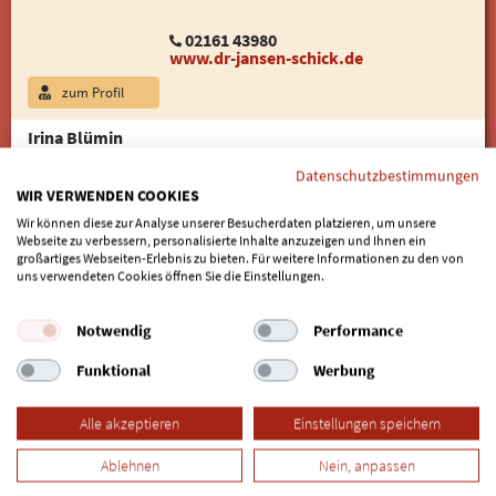
02161 43980
www.dr-jansen-schick.de
zum Profil
Irina Blümin
Passende Implantatversorgung
Datenschutzbestimmungen
dentalRelax
WIR VERWENDEN COOKIES
Oststraße 51
Wir können diese zur Analyse unserer Besucherdaten platzieren, um unsere
40211 Düsseldorf
Webseite zu verbessern, personalisierte Inhalte anzuzeigen und Ihnen ein
großartiges Webseiten-Erlebnis zu bieten. Für weitere Informationen zu den von
uns verwendeten Cookies öffnen Sie die Einstellungen.
0211-16 888 910
zahnarzt-duesseldorf24.de
Notwendig
Performance
zum Profil
Online-Termin
Funktional
Werbung
Dr. D. Henkel
Zygoma-Implantate
Alle akzeptieren
Einstellungen speichern
KREDENT - Zahnmedizinisches
Ablehnen
Nein, anpassen
Zentrum
Rheinstraße 23