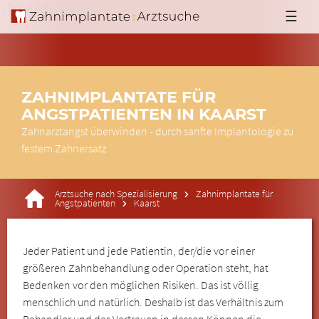
'; }else{ echo '
'; } ?>
☰
ZAHNIMPLANTATE FÜR
ANGSTPATIENTEN IN KAARST
Zahnarztangst überwinden - durch sanfte Implantologie zu
festem Zahnersatz
Arztsuche nach Spezialisierung
Zahnimplantate für
Angstpatienten
Kaarst
Jeder Patient und jede Patientin, der/die vor einer
größeren Zahnbehandlung oder Operation steht, hat
Bedenken vor den möglichen Risiken. Das ist völlig
menschlich und natürlich. Deshalb ist das Verhältnis zum
Behandler und das Vertrauen in dessen Können die