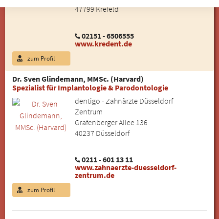
47799 Krefeld
02151 - 6506555
www.kredent.de
zum Profil
Dr. Sven Glindemann, MMSc. (Harvard)
Spezialist für Implantologie & Parodontologie
dentigo - Zahnärzte Düsseldorf
Zentrum
Grafenberger Allee 136
40237 Düsseldorf
0211 - 601 13 11
www.zahnaerzte-duesseldorf-
zentrum.de
zum Profil