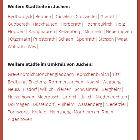
Weitere Stadtteile in Jüchen:
Bedburdyck
|
Belmen
|
Dürselen
|
Garzweiler
|
Gierath
|
Gubberath
|
Hackhausen
|
Herberath
|
Hochneukirch
|
Holz
|
Hoppers
|
Kamphausen
|
Kelzenberg
|
Mürmeln
|
Neuenhoven
|
Otzenrath
|
Priesterath
|
Schaan
|
Spenrath
|
Stessen
|
Waat
|
Wallrath
|
Wey
|
Weitere Städte im Umkreis von Jüchen:
Grevenbroich
Mönchengladbach
|
Korschenbroich
|
Titz
|
Bedburg
|
Erkelenz
|
Rommerskirchen
|
Kaarst
|
Wegberg
|
Neuss
|
Elsdorf
|
Willich
|
Viersen
|
Schwalmtal
|
Bergheim
|
Hückelhoven
|
Meerbusch
|
Linnich
|
Jülich
|
Niederkrüchten
|
Dormagen
|
Düsseldorf
|
Pulheim
|
Wassenberg
|
Niederzier
|
Tönisvorst
|
Krefeld
|
Heinsberg
|
Monheim am Rhein
|
Aldenhoven