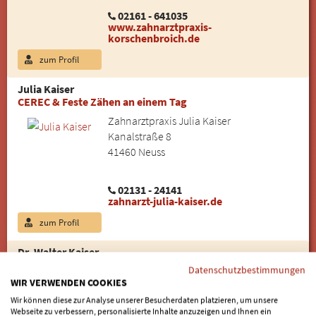
02161 - 641035
www.zahnarztpraxis-
korschenbroich.de
zum Profil
Julia Kaiser
CEREC & Feste Zähen an einem Tag
Zahnarztpraxis Julia Kaiser
Kanalstraße 8
41460 Neuss
02131 - 24141
zahnarzt-julia-kaiser.de
zum Profil
Dr. Walter Kaiser
Implantologie und zahnärztliche Chirurgie
Datenschutzbestimmungen
WIR VERWENDEN COOKIES
Kieferpraxis Neuss
Hafenstraße 58-60
Wir können diese zur Analyse unserer Besucherdaten platzieren, um unsere
Webseite zu verbessern, personalisierte Inhalte anzuzeigen und Ihnen ein
41640 Neuss