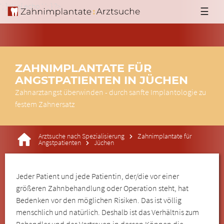
'; }else{ echo '
'; } ?>
☰
ZAHNIMPLANTATE FÜR
ANGSTPATIENTEN IN JÜCHEN
Zahnarztangst überwinden - durch sanfte Implantologie zu
festem Zahnersatz
Arztsuche nach Spezialisierung
Zahnimplantate für
Angstpatienten
Jüchen
Jeder Patient und jede Patientin, der/die vor einer
größeren Zahnbehandlung oder Operation steht, hat
Bedenken vor den möglichen Risiken. Das ist völlig
menschlich und natürlich. Deshalb ist das Verhältnis zum
Behandler und das Vertrauen in dessen Können die