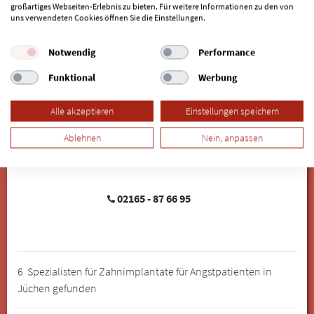
großartiges Webseiten-Erlebnis zu bieten. Für weitere Informationen zu den von
uns verwendeten Cookies öffnen Sie die Einstellungen.
02131 - 27 0 26
www.kieferpraxis.de
Notwendig
Performance
zum Profil
Funktional
Werbung
Dr. med. dent. Christian Lux
Zahnarzt
Alle akzeptieren
Einstellungen speichern
Praxis Dr. Christian Lux
Ablehnen
Nein, anpassen
Markt 6
41363 Jüchen
02165 - 87 66 95
6 Spezialisten für Zahnimplantate für Angstpatienten in
Jüchen gefunden