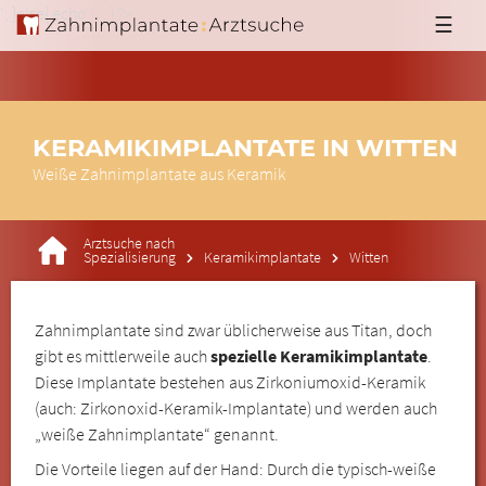
'; }else{ echo '
'; } ?>
☰
KERAMIKIMPLANTATE IN WITTEN
Weiße Zahnimplantate aus Keramik
Arztsuche nach
Spezialisierung
Keramikimplantate
Witten
Zahnimplantate sind zwar üblicherweise aus Titan, doch
gibt es mittlerweile auch
spezielle Keramikimplantate
.
Diese Implantate bestehen aus Zirkoniumoxid-Keramik
(auch: Zirkonoxid-Keramik-Implantate) und werden auch
„weiße Zahnimplantate“ genannt.
Die Vorteile liegen auf der Hand: Durch die typisch-weiße