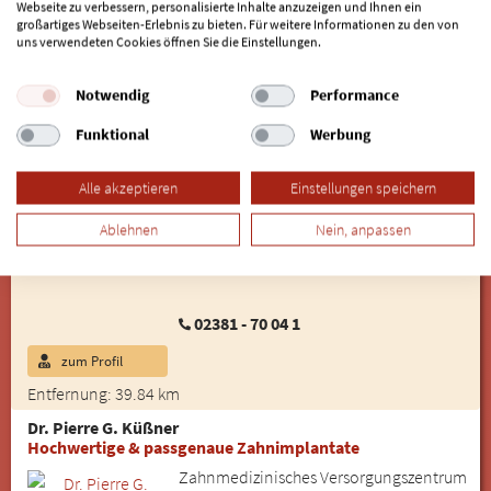
Webseite zu verbessern, personalisierte Inhalte anzuzeigen und Ihnen ein
großartiges Webseiten-Erlebnis zu bieten. Für weitere Informationen zu den von
uns verwendeten Cookies öffnen Sie die Einstellungen.
02104 - 44404
zum Profil
Online-Termin
Notwendig
Performance
Entfernung: 38.21 km
Funktional
Werbung
Dr. Josef M. Sobek
Vollprothesen einen besseren und festen Halt ermöglichen
durch Miniimplantate
Alle akzeptieren
Einstellungen speichern
Zahnarztteam Hamm
Ablehnen
Nein, anpassen
Klemmestraße 11
59075 Hamm (Westfalen)
02381 - 70 04 1
zum Profil
Entfernung: 39.84 km
Dr. Pierre G. Küßner
Hochwertige & passgenaue Zahnimplantate
Zahnmedizinisches Versorgungszentrum