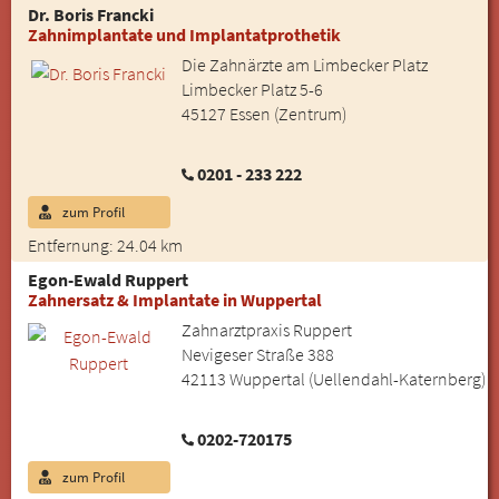
Dr. Boris Francki
Zahnimplantate und Implantatprothetik
Die Zahnärzte am Limbecker Platz
Limbecker Platz 5-6
45127 Essen (Zentrum)
0201 - 233 222
zum Profil
Entfernung: 24.04 km
Egon-Ewald Ruppert
Zahnersatz & Implantate in Wuppertal
Zahnarztpraxis Ruppert
Nevigeser Straße 388
42113 Wuppertal (Uellendahl-Katernberg)
0202-720175
zum Profil