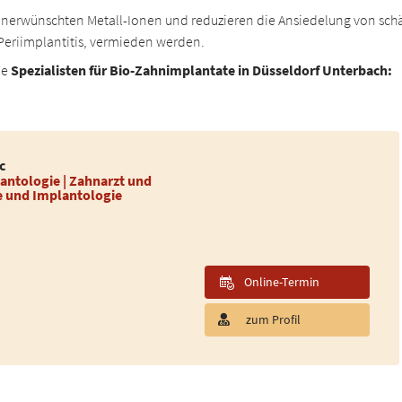
unerwünschten Metall-Ionen und reduzieren die Ansiedelung von sch
Periimplantitis, vermieden werden.
ne
Spezialisten für Bio-Zahnimplantate in Düsseldorf Unterbach:
c
antologie | Zahnarzt und
ie und Implantologie
Online-Termin
zum Profil