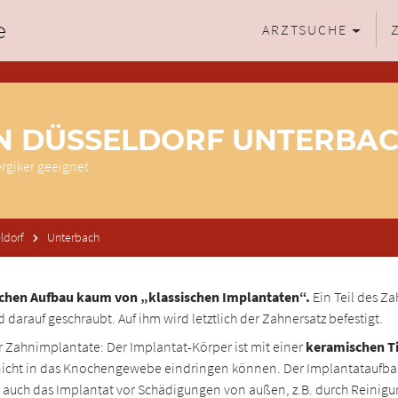
ARZTSUCHE
IN DÜSSELDORF UNTERBA
ergiker geeignet
ldorf
Unterbach
ichen Aufbau kaum von „klassischen Implantaten“.
Ein Teil des Z
 darauf geschraubt. Auf ihm wird letztlich der Zahnersatz befestigt.
r Zahnimplantate: Der Implantat-Körper ist mit einer
keramischen Ti
icht in das Knochengewebe eindringen können. Der Implantataufbau i
ich auch das Implantat vor Schädigungen von außen, z.B. durch Reinig