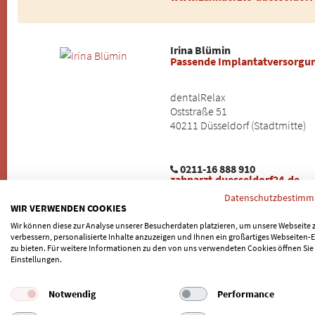
Irina Blümin
Passende Implantatversorgu
dentalRelax
Oststraße 51
40211 Düsseldorf (Stadtmitte)
0211-16 888 910
zahnarzt-duesseldorf24.de
Datenschutzbestim
WIR VERWENDEN COOKIES
Wir können diese zur Analyse unserer Besucherdaten platzieren, um unsere Webseite 
Dr. med. dent. Michael Presser
verbessern, personalisierte Inhalte anzuzeigen und Ihnen ein großartiges Webseiten-E
Zahnarzt
zu bieten. Für weitere Informationen zu den von uns verwendeten Cookies öffnen Sie
Einstellungen.
Schneiderzähne
Am Strasserfeld 35
Notwendig
Performance
40627 Düsseldorf (Unterbach)