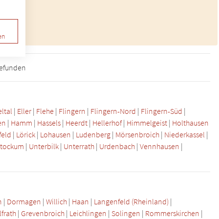
en
gefunden
ltal
|
Eller
|
Flehe
|
Flingern
|
Flingern-Nord
|
Flingern-Süd
|
en
|
Hamm
|
Hassels
|
Heerdt
|
Hellerhof
|
Himmelgeist
|
Holthausen
feld
|
Lörick
|
Lohausen
|
Ludenberg
|
Mörsenbroich
|
Niederkassel
|
Stockum
|
Unterbilk
|
Unterrath
|
Urdenbach
|
Vennhausen
|
n
|
Dormagen
|
Willich
|
Haan
|
Langenfeld (Rheinland)
|
frath
|
Grevenbroich
|
Leichlingen
|
Solingen
|
Rommerskirchen
|