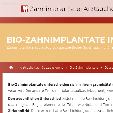
'; }else{ echo '
'; } ?>
BIO-ZAHNIMPLANTATE 
Zahnimplantate aus biologisch-ganzheitlicher Sicht - auch für All
Arztsuche nach Spezialisierung
Bio-Zahnimplantate
Düsse
Bio-Zahnimplantate unterscheiden sich in ihrem grundsätzl
verankert. Der andere Teil, der Implantataufbau (Abutment), wird
Den wesentlichen Unterschied
bildet nun die Beschichtung de
dass mögliche Begleitelemente des Titans wie Nickel und Zinn n
Zirkonnitrid
. Diese extrem harte Beschichtung schützt zusätzl