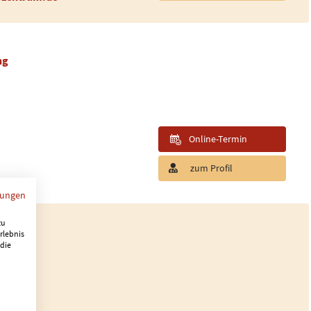
ng
Online-Termin
zum Profil
mungen
zu
rlebnis
 die