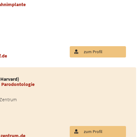
Zahnimplante
zum Profil
f.de
(Harvard)
& Parodontologie
 Zentrum
zum Profil
-zentrum.de