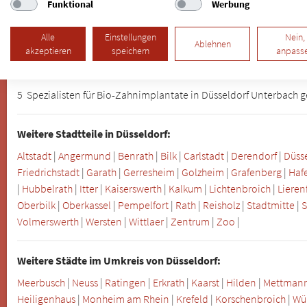
Funktional
Werbung
0211 - 204159
Alle
Einstellungen
Nein,
Ablehnen
akzeptieren
speichern
anpass
5 Spezialisten für Bio-Zahnimplantate in Düsseldorf Unterbach 
Weitere Stadtteile in Düsseldorf:
Altstadt
|
Angermund
|
Benrath
|
Bilk
|
Carlstadt
|
Derendorf
|
Düsse
Friedrichstadt
|
Garath
|
Gerresheim
|
Golzheim
|
Grafenberg
|
Haf
|
Hubbelrath
|
Itter
|
Kaiserswerth
|
Kalkum
|
Lichtenbroich
|
Lieren
Oberbilk
|
Oberkassel
|
Pempelfort
|
Rath
|
Reisholz
|
Stadtmitte
|
Volmerswerth
|
Wersten
|
Wittlaer
|
Zentrum
|
Zoo
|
Weitere Städte im Umkreis von Düsseldorf:
Meerbusch
|
Neuss
|
Ratingen
|
Erkrath
|
Kaarst
|
Hilden
|
Mettman
Heiligenhaus
|
Monheim am Rhein
|
Krefeld
|
Korschenbroich
|
Wül