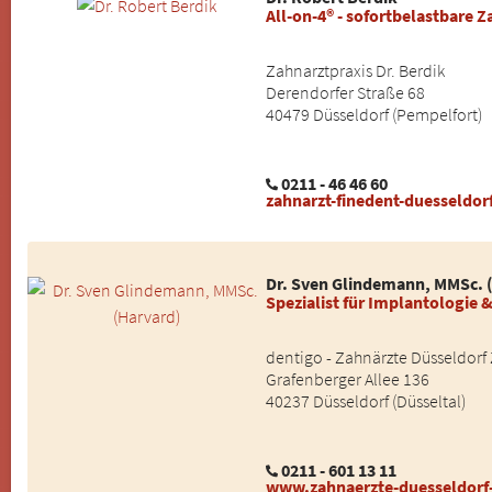
All-on-4® - sofortbelastbare 
Zahnarztpraxis Dr. Berdik
Derendorfer Straße 68
40479 Düsseldorf (Pempelfort)
0211 - 46 46 60
zahnarzt-finedent-duesseldor
Dr. Sven Glindemann, MMSc. 
Spezialist für Implantologie 
dentigo - Zahnärzte Düsseldorf
Grafenberger Allee 136
40237 Düsseldorf (Düsseltal)
0211 - 601 13 11
www.zahnaerzte-duesseldorf