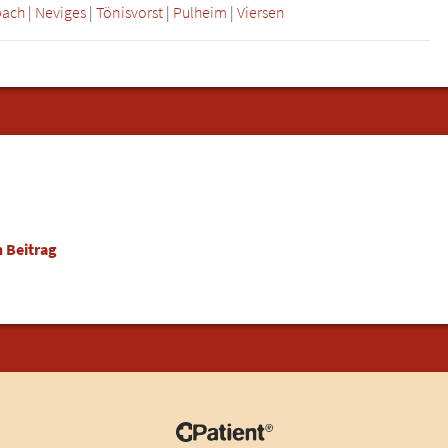
bach
|
Neviges
|
Tönisvorst
|
Pulheim
|
Viersen
 Beitrag