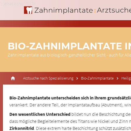
'; }else{ echo '
'; } ?>
BIO-ZAHNIMPLANTATE I
Zahnimplantate aus biologisch-ganzheitlicher Sicht - auch für All
Arztsuche nach Spezialisierung
Bio-Zahnimplantate
Heili
Bio-Zahnimplantate unterscheiden sich in ihrem grundsätzl
verankert. Der andere Teil, der Implantataufbau (Abutment), wird
Den wesentlichen Unterschied
bildet nun die Beschichtung de
dass mögliche Begleitelemente des Titans wie Nickel und Zinn n
Zirkonnitrid
. Diese extrem harte Beschichtung schützt zusätzl