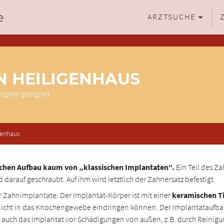
ARZTSUCHE
N HEILIGENHAUS
ergiker geeignet
genhaus
ichen Aufbau kaum von „klassischen Implantaten“.
Ein Teil des Z
 darauf geschraubt. Auf ihm wird letztlich der Zahnersatz befestigt.
r Zahnimplantate: Der Implantat-Körper ist mit einer
keramischen Ti
icht in das Knochengewebe eindringen können. Der Implantataufbau i
ich auch das Implantat vor Schädigungen von außen, z.B. durch Reinig