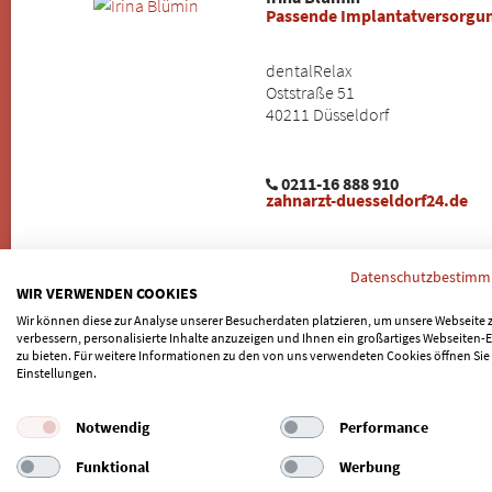
Passende Implantatversorgu
dentalRelax
Oststraße 51
40211 Düsseldorf
0211-16 888 910
zahnarzt-duesseldorf24.de
Datenschutzbestim
2 Spezialisten für Bio-Zahnimplantate in Heiligenhaus gefunden
WIR VERWENDEN COOKIES
Wir können diese zur Analyse unserer Besucherdaten platzieren, um unsere Webseite 
verbessern, personalisierte Inhalte anzuzeigen und Ihnen ein großartiges Webseiten-E
Weitere Städte im Umkreis von Heiligenhaus:
zu bieten. Für weitere Informationen zu den von uns verwendeten Cookies öffnen Sie
Einstellungen.
Velbert
|
Wülfrath
|
Mettmann
|
Ratingen
|
Neviges
|
Mülheim an de
|
Hattingen
|
Hilden
|
Duisburg
|
Solingen
|
Sprockhövel
|
Oberhau
Notwendig
Performance
Langenfeld (Rheinland)
|
Neuss
|
Bochum
|
Leichlingen
|
Gevelsbe
Funktional
Werbung