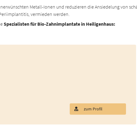
unerwünschten Metall-Ionen und reduzieren die Ansiedelung von sch
Periimplantitis, vermieden werden.
ne
Spezialisten für Bio-Zahnimplantate in Heiligenhaus:
zum Profil