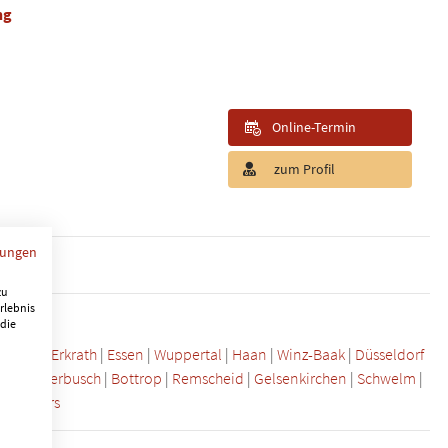
ng
Online-Termin
zum Profil
mungen
zu
rlebnis
 die
r Ruhr
|
Erkrath
|
Essen
|
Wuppertal
|
Haan
|
Winz-Baak
|
Düsseldorf
sen
|
Meerbusch
|
Bottrop
|
Remscheid
|
Gelsenkirchen
|
Schwelm
|
rg
|
Moers