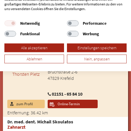
Vestische Straße 101
großartiges Webseiten-Erlebnis zu bieten. Für weitere Informationen zu den von
46117 Oberhausen
uns verwendeten Cookies öffnen Sie die Einstellungen.
Notwendig
Performance
0208 - 891725
Funktional
Werbung
zum Profil
Entfernung: 33.94 km
Alle akzeptieren
Einstellungen speichern
Dr. med. dent. Thorsten Pletz
3D- Röntgen| Zahnimplantologie
Ablehnen
Nein, anpassen
bissfest Zahnmedizin Uerdingen
Bruchstraße 2-6
47829 Krefeld
02151 - 65 84 10
zum Profil
Online-Termin
Entfernung: 36.42 km
Dr. med. dent. Michail Skoulatos
Zahnarzt