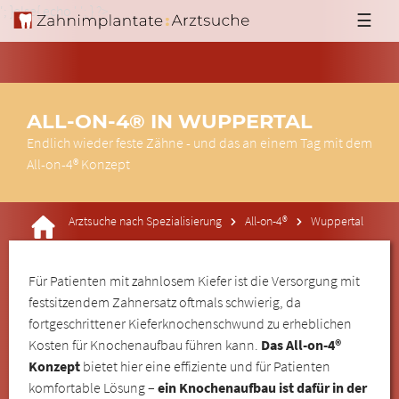
'; }else{ echo '
'; } ?>
☰
ALL-ON-4® IN WUPPERTAL
Endlich wieder feste Zähne - und das an einem Tag mit dem
All-on-4® Konzept
Arztsuche nach Spezialisierung
All-on-4®
Wuppertal
Für Patienten mit zahnlosem Kiefer ist die Versorgung mit
festsitzendem Zahnersatz oftmals schwierig, da
fortgeschrittener Kieferknochenschwund zu erheblichen
Kosten für Knochenaufbau führen kann.
Das All-on-4®
Konzept
bietet hier eine effiziente und für Patienten
komfortable Lösung –
ein Knochenaufbau ist dafür in der