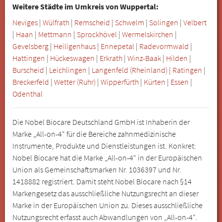
Weitere Städte im Umkreis von Wuppertal:
Neviges
|
Wülfrath
|
Remscheid
|
Schwelm
|
Solingen
|
Velbert
|
Haan
|
Mettmann
|
Sprockhövel
|
Wermelskirchen
|
Gevelsberg
|
Heiligenhaus
|
Ennepetal
|
Radevormwald
|
Hattingen
|
Hückeswagen
|
Erkrath
|
Winz-Baak
|
Hilden
|
Burscheid
|
Leichlingen
|
Langenfeld (Rheinland)
|
Ratingen
|
Breckerfeld
|
Wetter (Ruhr)
|
Wipperfürth
|
Kürten
|
Essen
|
Odenthal
Die Nobel Biocare Deutschland GmbH ist Inhaberin der
Marke „All-on-4“ für die Bereiche zahnmedizinische
Instrumente, Produkte und Dienstleistungen ist. Konkret:
Nobel Biocare hat die Marke „All-on-4“ in der Europäischen
Union als Gemeinschaftsmarken Nr. 1036397 und Nr.
1418882 registriert. Damit steht Nobel Biocare nach §14
Markengesetz das ausschließliche Nutzungsrecht an dieser
Marke in der Europäischen Union zu. Dieses ausschließliche
Nutzungsrecht erfasst auch Abwandlungen von „All-on-4“.