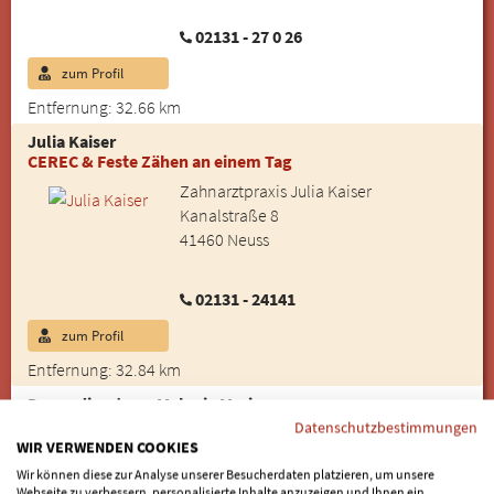
02131 - 27 0 26
zum Profil
Entfernung: 32.66 km
Julia Kaiser
CEREC & Feste Zähen an einem Tag
Zahnarztpraxis Julia Kaiser
Kanalstraße 8
41460 Neuss
02131 - 24141
zum Profil
Entfernung: 32.84 km
Dr. medic. stom. Melanie Maris
Zahnimplantate
Datenschutzbestimmungen
WIR VERWENDEN COOKIES
Zahnarztpraxis Dr. medic. stom. Melanie
Wir können diese zur Analyse unserer Besucherdaten platzieren, um unsere
Maris
Webseite zu verbessern, personalisierte Inhalte anzuzeigen und Ihnen ein