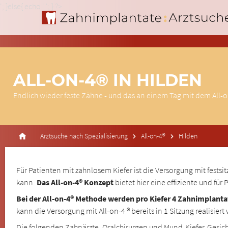
'; }else{ echo '
'; } ?>
ALL-ON-4® IN HILDEN
Endlich wieder feste Zähne - und das an einem Tag mit dem All-
Arztsuche nach Spezialisierung
All-on-4®
Hilden
Für Patienten mit zahnlosem Kiefer ist die Versorgung mit fest
kann.
Das All-on-4® Konzept
bietet hier eine effiziente und fü
Bei der All-on-4® Methode werden pro Kiefer 4 Zahnimplanta
kann die Versorgung mit All-on-4 ® bereits in 1 Sitzung realisier
Die folgenden Zahnärzte, Oralchirurgen und Mund-Kiefer-Gesic