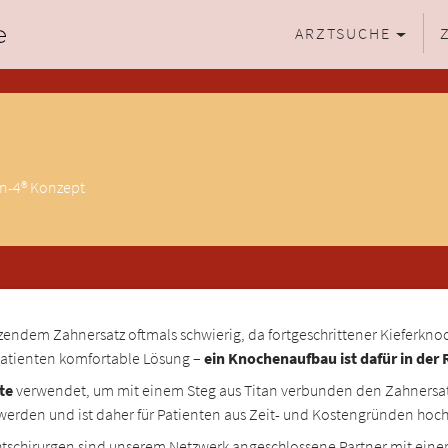
ARZTSUCHE
on-4® Konzept
sitzendem Zahnersatz oftmals schwierig, da fortgeschrittener Kiefer
r Patienten komfortable Lösung –
ein Knochenaufbau ist dafür in der
te
verwendet, um mit einem Steg aus Titan verbunden den Zahnersatz
t werden und ist daher für Patienten aus Zeit- und Kostengründen hoch 
htschirurgen sind unserem Netzwerk angeschlossene Partner mit eine