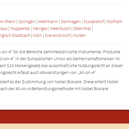
m Rhein
|
Solingen
|
Mettmann
|
Dormagen
|
Düsseldorf
|
Wülfrath
haus
|
Wuppertal
|
Neviges
|
Meerbusch
|
Odenthal
|
rgisch Gladbach
|
Köln
|
Grevenbroich
|
Kürten
l-on-4“ für die Bereiche zahnmedizinische Instrumente, Produkte
„All-on-4“ in der Europäischen Union als Gemeinschaftsmarken Nr.
nach §14 Markengesetz das ausschließliche Nutzungsrecht an dieser
ungsrecht erfasst auch Abwandlungen von „All-on-4“.
edarf es der Zustimmung von Nobel Biocare. Diese erteilt Nobel
 nach der All-on-4 Behandlungsmethode mit Nobel Biocare