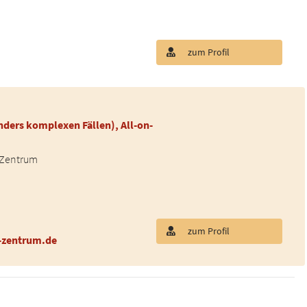
zum Profil
nders komplexen Fällen), All-on-
 Zentrum
zum Profil
-zentrum.de