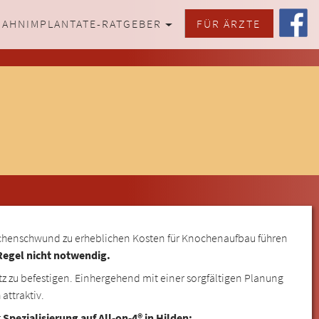
ZAHNIMPLANTATE-RATGEBER
FÜR ÄRZTE
knochenschwund zu erheblichen Kosten für Knochenaufbau führen
 Regel nicht notwendig.
 zu befestigen. Einhergehend mit einer sorgfältigen Planung
attraktiv.
r
Spezialisierung auf All-on-4® in Hilden: