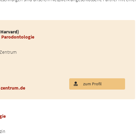
(Harvard)
& Parodontologie
 Zentrum
zum Profil
-zentrum.de
gie
zin