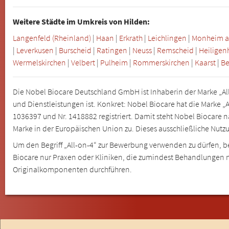
Weitere Städte im Umkreis von Hilden:
Langenfeld (Rheinland)
|
Haan
|
Erkrath
|
Leichlingen
|
Monheim a
|
Leverkusen
|
Burscheid
|
Ratingen
|
Neuss
|
Remscheid
|
Heiligen
Wermelskirchen
|
Velbert
|
Pulheim
|
Rommerskirchen
|
Kaarst
|
Be
Die Nobel Biocare Deutschland GmbH ist Inhaberin der Marke „Al
und Dienstleistungen ist. Konkret: Nobel Biocare hat die Marke 
1036397 und Nr. 1418882 registriert. Damit steht Nobel Biocare 
Marke in der Europäischen Union zu. Dieses ausschließliche Nutz
Um den Begriff „All-on-4“ zur Bewerbung verwenden zu dürfen, b
Biocare nur Praxen oder Kliniken, die zumindest Behandlungen
Originalkomponenten durchführen.