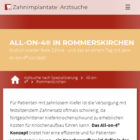
'; }else{ echo '
'; } ?>
☰
ALL-ON-4® IN ROMMERSKIRCHEN
Endlich wieder feste Zähne - und das an einem Tag mit dem
All-on-4® Konzept
Arztsuche nach Spezialisierung
All-on-
4®
Rommerskirchen
Für Patienten mit zahnlosem Kiefer ist die Versorgung mit
festsitzendem Zahnersatz oftmals schwierig, da
fortgeschrittener Kieferknochenschwund zu erheblichen
Kosten für Knochenaufbau führen kann.
Das All-on-4®
Konzept
bietet hier eine effiziente und für Patienten
komfortable Lösung –
ein Knochenaufbau ist dafür in der