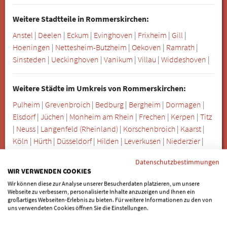
Weitere Stadtteile in Rommerskirchen:
Anstel
|
Deelen
|
Eckum
|
Evinghoven
|
Frixheim
|
Gill
|
Hoeningen
|
Nettesheim-Butzheim
|
Oekoven
|
Ramrath
|
Sinsteden
|
Ueckinghoven
|
Vanikum
|
Villau
|
Widdeshoven
|
Weitere Städte im Umkreis von Rommerskirchen:
Pulheim
|
Grevenbroich
|
Bedburg
|
Bergheim
|
Dormagen
|
Elsdorf
|
Jüchen
|
Monheim am Rhein
|
Frechen
|
Kerpen
|
Titz
|
Neuss
|
Langenfeld (Rheinland)
|
Korschenbroich
|
Kaarst
|
Köln
|
Hürth
|
Düsseldorf
|
Hilden
|
Leverkusen
|
Niederzier
|
Leichlingen
|
Mönchengladbach
|
Meerbusch
|
Nörvenich
|
Datenschutzbestimmungen
Erkrath
|
Merzenich
|
Jülich
|
Erkelenz
WIR VERWENDEN COOKIES
Wir können diese zur Analyse unserer Besucherdaten platzieren, um unsere
Webseite zu verbessern, personalisierte Inhalte anzuzeigen und Ihnen ein
Die Nobel Biocare Deutschland GmbH ist Inhaberin der
großartiges Webseiten-Erlebnis zu bieten. Für weitere Informationen zu den von
Marke „All-on-4“ für die Bereiche zahnmedizinische
uns verwendeten Cookies öffnen Sie die Einstellungen.
Instrumente, Produkte und Dienstleistungen ist. Konkret: