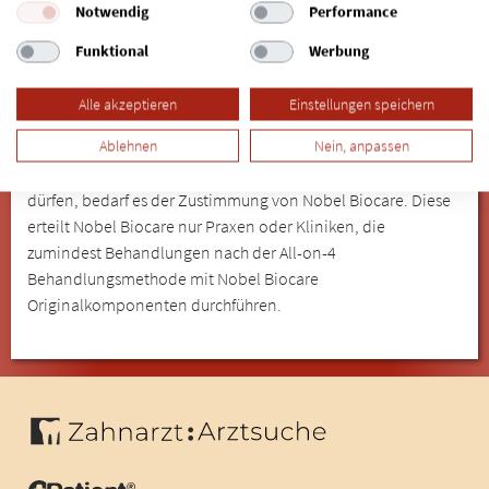
Nobel Biocare hat die Marke „All-on-4“ in der Europäischen
Notwendig
Performance
Union als Gemeinschaftsmarken Nr. 1036397 und Nr.
Funktional
Werbung
1418882 registriert. Damit steht Nobel Biocare nach §14
Markengesetz das ausschließliche Nutzungsrecht an dieser
Alle akzeptieren
Einstellungen speichern
Marke in der Europäischen Union zu. Dieses ausschließliche
Nutzungsrecht erfasst auch Abwandlungen von „All-on-4“.
Ablehnen
Nein, anpassen
Um den Begriff „All-on-4“ zur Bewerbung verwenden zu
dürfen, bedarf es der Zustimmung von Nobel Biocare. Diese
erteilt Nobel Biocare nur Praxen oder Kliniken, die
zumindest Behandlungen nach der All-on-4
Behandlungsmethode mit Nobel Biocare
Originalkomponenten durchführen.