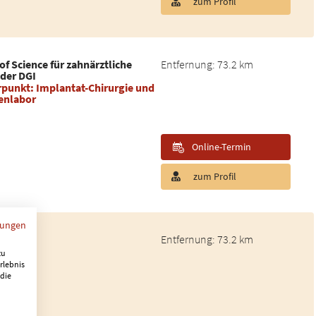
zum Profil
of Science für zahnärztliche
Entfernung: 73.2 km
 der DGI
erpunkt: Implantat-Chirurgie und
enlabor
Online-Termin
zum Profil
mungen
Entfernung: 73.2 km
zu
rlebnis
 die