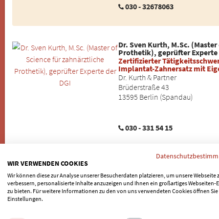
030 - 32678063
Dr. Sven Kurth, M.Sc. (Master 
Prothetik), geprüfter Experte
Zertifizierter Tätigkeitsschw
Implantat-Zahnersatz mit Eig
Dr. Kurth & Partner
Brüderstraße 43
13595 Berlin (Spandau)
030 - 331 54 15
Datenschutzbestim
WIR VERWENDEN COOKIES
Dr. Jörn Kröger
Zahnarzt
Wir können diese zur Analyse unserer Besucherdaten platzieren, um unsere Webseite 
verbessern, personalisierte Inhalte anzuzeigen und Ihnen ein großartiges Webseiten-E
zu bieten. Für weitere Informationen zu den von uns verwendeten Cookies öffnen Sie
Dr. Kurth & Partner
Einstellungen.
Brüderstraße 43
13595 Berlin (Spandau)