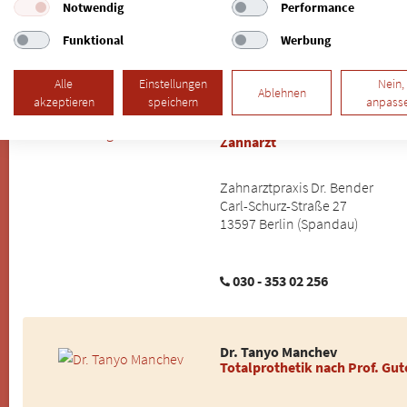
Notwendig
Performance
Funktional
Werbung
030 - 331 54 15
Alle
Einstellungen
Nein,
Ablehnen
akzeptieren
speichern
anpass
Dr. Igor Bender
Zahnarzt
Zahnarztpraxis Dr. Bender
Carl-Schurz-Straße 27
13597 Berlin (Spandau)
030 - 353 02 256
Dr. Tanyo Manchev
Totalprothetik nach Prof. Gu