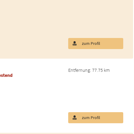
zum Profil
Entfernung: 77.75 km
estend
zum Profil