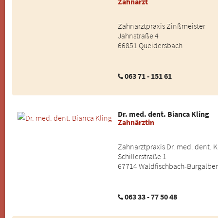
Zahnarzt
Zahnarztpraxis Zinßmeister
Jahnstraße 4
66851 Queidersbach
063 71 - 151 61
Dr. med. dent. Bianca Kling
Zahnärztin
Zahnarztpraxis Dr. med. dent. K
Schillerstraße 1
67714 Waldfischbach-Burgalbe
063 33 - 77 50 48