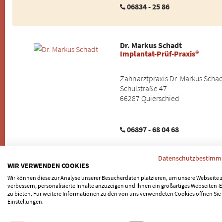
06834 - 25 86
Dr. Markus Schadt
Implantat-Prüf-Praxis®
Zahnarztpraxis Dr. Markus Scha
Schulstraße 47
66287 Quierschied
06897 - 68 04 68
Datenschutzbestim
WIR VERWENDEN COOKIES
Priv. Doz. Dr. med. Dr. med. d
Mund-Kiefer-Gesichtschirurg
Wir können diese zur Analyse unserer Besucherdaten platzieren, um unsere Webseite 
verbessern, personalisierte Inhalte anzuzeigen und Ihnen ein großartiges Webseiten-E
zu bieten. Für weitere Informationen zu den von uns verwendeten Cookies öffnen Sie
Praxisklinik für Mund-Kiefer-Ges
Einstellungen.
Rheinstrasse 2
66113 Saarbrücken