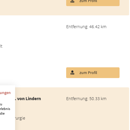
zum Profil
Entfernung: 46.42 km
dt
zum Profil
mungen
ent. J. J. von Lindern
Entfernung: 50.33 km
zu
rlebnis
 die
ichtschirurgie