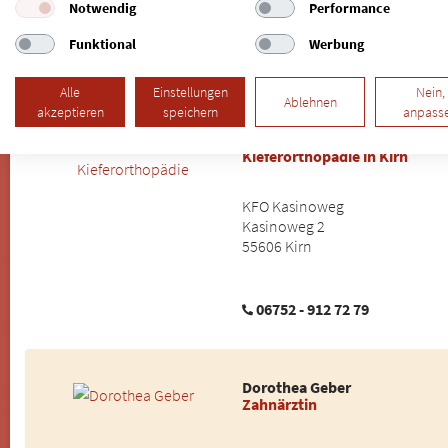
Notwendig
Performance
Funktional
Werbung
0681 9704444
Alle
Einstellungen
Nein,
Ablehnen
akzeptieren
speichern
anpass
Ina Straube, MSc Kieferortho
Kieferorthopädie in Kirn
KFO Kasinoweg
Kasinoweg 2
55606 Kirn
06752 - 912 72 79
Dorothea Geber
Zahnärztin