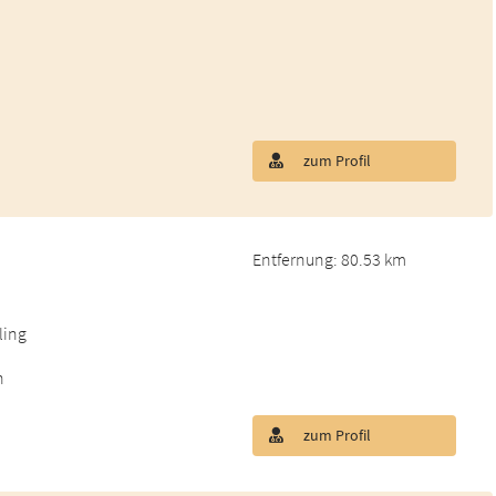
zum Profil
Entfernung: 80.53 km
ling
n
zum Profil