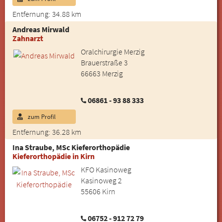
Entfernung: 34.88 km
Andreas Mirwald
Zahnarzt
Oralchirurgie Merzig
Brauerstraße 3
66663 Merzig
06861 - 93 88 333
zum Profil
Entfernung: 36.28 km
Ina Straube, MSc Kieferorthopädie
Kieferorthopädie in Kirn
KFO Kasinoweg
Kasinoweg 2
55606 Kirn
06752 - 912 72 79