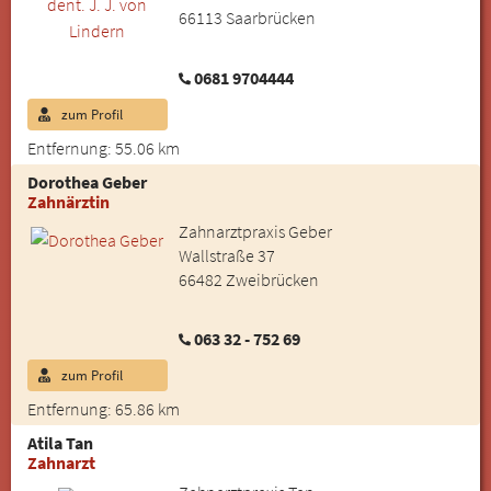
66113 Saarbrücken
0681 9704444
zum Profil
Entfernung: 55.06 km
Dorothea Geber
Zahnärztin
Zahnarztpraxis Geber
Wallstraße 37
66482 Zweibrücken
063 32 - 752 69
zum Profil
Entfernung: 65.86 km
Atila Tan
Zahnarzt