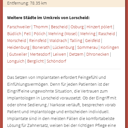
Entfernung: 78.35 km
Weitere Städte im Umkreis von Lorscheid:
Farschweiler
|
Thomm
|
Bescheid
|
Osburg
|
Hinzert pölert
|
Büdlich
|
Fell
|
Pölich
|
Mehring (Mosel)
|
Mehring
|
Rascheid
|
Morscheid
|
Reinsfeld
|
Waldrach
|
Talling
|
Geisfeld
|
Heidenburg
|
Bonerath
|
Lückenburg
|
Sommerau
|
Korlingen
|
Gutweiler
|
Mertesdorf
|
Leiwen
|
Detzem
|
Dhronecken
|
Longuich
|
Berglicht
|
Schöndorf
Das Setzen von Implantaten erfordert Feingefühl und
Einfühlungsvermögen. Denn für jeden Patienten ist der
Eingriff eine ungewohnte Situation, die Vertrauen zum
Implantologen in Lorscheid voraussetzt. Ob der Eingriff mit
oder ohne Sedierung / Narkose verläuft, besprechen vorab
Patient und Implantologe und entscheiden individuell.
Implantate sind in den meisten Fällen die komfortabelste
Lösung für Zahnersatz, weisen bei der richtigen Pflege eine