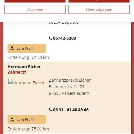
Zahnarzt
Zahnarztpraxis Dres. von Landenberg
Ablehnen
Nein, anpassen
Heidestraße 77
56154 Boppard
06742-5203
zum Profil
Entfernung: 72.53 km
Hermann Eicher
Zahnarzt
Zahnarztpraxis Eicher
Bismarckstraße 74
67655 Kaiserslautern
06 31 - 41 46 49 46
zum Profil
Entfernung: 75.01 km