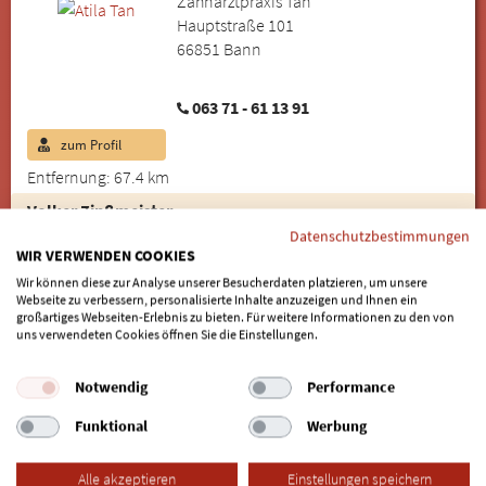
Zahnarztpraxis Tan
Hauptstraße 101
66851 Bann
063 71 - 61 13 91
zum Profil
Entfernung: 67.4 km
Volker Zinßmeister
Zahnarzt
Datenschutzbestimmungen
WIR VERWENDEN COOKIES
Zahnarztpraxis Zinßmeister
Jahnstraße 4
Wir können diese zur Analyse unserer Besucherdaten platzieren, um unsere
Webseite zu verbessern, personalisierte Inhalte anzuzeigen und Ihnen ein
66851 Queidersbach
großartiges Webseiten-Erlebnis zu bieten. Für weitere Informationen zu den von
uns verwendeten Cookies öffnen Sie die Einstellungen.
063 71 - 151 61
Notwendig
Performance
zum Profil
Funktional
Werbung
Entfernung: 69.69 km
Dr. Thomas von Landenberg
Alle akzeptieren
Einstellungen speichern