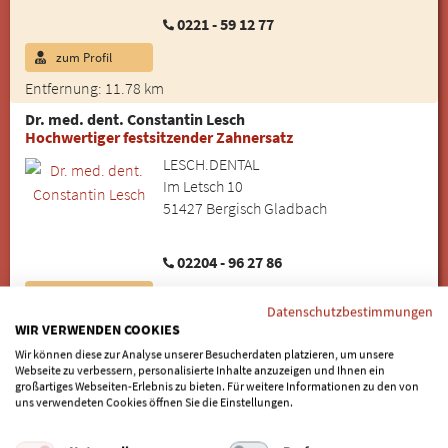
0221 - 59 12 77
zum Profil
Entfernung: 11.78 km
Dr. med. dent. Constantin Lesch
Hochwertiger festsitzender Zahnersatz
LESCH.DENTAL
Im Letsch 10
51427 Bergisch Gladbach
02204 - 96 27 86
zum Profil
Datenschutzbestimmungen
Entfernung: 11.87 km
WIR VERWENDEN COOKIES
Wir können diese zur Analyse unserer Besucherdaten platzieren, um unsere
Dr. Andre Magunski
Webseite zu verbessern, personalisierte Inhalte anzuzeigen und Ihnen ein
Günstiger Zahnersatz
großartiges Webseiten-Erlebnis zu bieten. Für weitere Informationen zu den von
Zahnarztpraxis Dr. Magunski
uns verwendeten Cookies öffnen Sie die Einstellungen.
Carlo-Schmid-Str. 1
40595 Düsseldorf (Hellerhof)