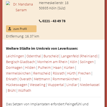
Hermeskeilerstr. 18
50935 Köln (Sülz)
0221 - 43 49 78
zum Profil
Entfernung: 16.37 km
Weitere Städte im Umkreis von Leverkusen:
Leichlingen
|
Odenthal
|
Burscheid
|
Langenfeld (Rheinland)
|
Bergisch Gladbach
|
Monheim am Rhein
|
Köln
|
Solingen
|
Dormagen
|
Hilden
|
Pulheim
|
Haan
|
Kürten
|
Wermelskirchen
|
Remscheid
|
Rösrath
|
Hürth
|
Frechen
|
Erkrath
|
Overath
|
Mettmann
|
Rommerskirchen
|
Hückeswagen
|
Wesseling
|
Wuppertal
|
Lindlar
|
Niederkassel
|
Brühl
|
Wülfrath
Das Setzen von Implantaten erfordert Feingefühl und