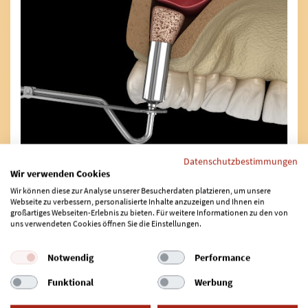
Für den internen Sinuslift wird lediglich ein kleines
Datenschutzbestimmungen
Wir verwenden Cookies
Knochenfenster eröffnet, ganz im Gegenteil zu
Wir können diese zur Analyse unserer Besucherdaten platzieren, um unsere
herkömmlichen Methoden wie z.B. dem Bone-
Webseite zu verbessern, personalisierte Inhalte anzuzeigen und Ihnen ein
großartiges Webseiten-Erlebnis zu bieten. Für weitere Informationen zu den von
Spreading, bei dem der Kieferknochen mit einem
uns verwendeten Cookies öffnen Sie die Einstellungen.
Meißel gespalten wird. Der externe Sinuslift nutzt für
den Zugang hingegen das Implantatbohrloch.
Notwendig
Performance
Durch die jeweilige Öffnung im Kieferknochen wird
Funktional
Werbung
anschließend die Schleimhaut der Kieferhöhle
angehoben, sodass ein Hohlraum entsteht. Der