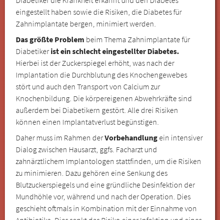
eingestellt haben sowie die Risiken, die Diabetes für
Zahnimplantate bergen, minimiert werden.
Das größte Problem
beim Thema Zahnimplantate für
Diabetiker
ist ein schlecht eingestellter Diabetes.
Hierbei ist der Zuckerspiegel erhöht, was nach der
Implantation die Durchblutung des Knochengewebes
stört und auch den Transport von Calcium zur
Knochenbildung. Die körpereigenen Abwehrkräfte sind
außerdem bei Diabetikern gestört. Alle drei Risiken
können einen Implantatverlust begünstigen.
Daher muss im Rahmen der
Vorbehandlung
ein intensiver
Dialog zwischen Hausarzt, ggfs. Facharzt und
zahnärztlichem Implantologen stattfinden, um die Risiken
zu minimieren. Dazu gehören eine Senkung des
Blutzuckerspiegels und eine gründliche Desinfektion der
Mundhöhle vor, während und nach der Operation. Dies
geschieht oftmals in Kombination mit der Einnahme von
Antibiotika. Dies senkt das Risiko einer Infektion und eines