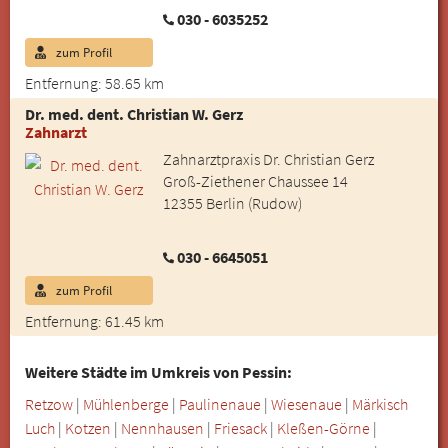
030 - 6035252
zum Profil
Entfernung: 58.65 km
Dr. med. dent. Christian W. Gerz
Zahnarzt
Zahnarztpraxis Dr. Christian Gerz
Groß-Ziethener Chaussee 14
12355 Berlin (Rudow)
030 - 6645051
zum Profil
Entfernung: 61.45 km
Weitere Städte im Umkreis von Pessin:
Retzow
|
Mühlenberge
|
Paulinenaue
|
Wiesenaue
|
Märkisch
Luch
|
Kotzen
|
Nennhausen
|
Friesack
|
Kleßen-Görne
|