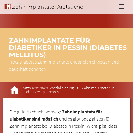
'; }else{ echo '
'; } ?>
☰
ZAHNIMPLANTATE FÜR
DIABETIKER IN PESSIN (DIABETES
MELLITUS)
Trotz Diabetes Zahnimplantate erfolgreich einsetzen und
dauerhaft behalten
Arztsuche nach Spezialisierung
Zahnimplantate für
Diabetiker
Pessin
Die gute Nachricht vorweg:
Zahnimplantate für
Diabetiker sind möglich
und es gibt Spezialisten für
Zahnimplantate bei Diabetes in Pessin. Wichtig ist, dass
Diabetiker die Krankheit erkannt und den Diabetes