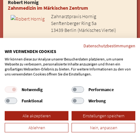
Robert Hornig
Zahnmedizin im Märkischen Zentrum
Zahnarztpraxis Hornig
Senftenberger Ring 5a
13439 Berlin (Märkisches Viertel)
Datenschutzbestimmungen
030 - 4250334
WIR VERWENDEN COOKIES
zum Profil
Wir können diese zur Analyse unserer Besucherdaten platzieren, um unsere
Webseite zu verbessern, personalisierte Inhalte anzuzeigen und Ihnen ein
Entfernung: 46.82 km
großartiges Webseiten-Erlebnis zu bieten. Für weitere Informationen zu den von
uns verwendeten Cookies öffnen Sie die Einstellungen.
Dr. Elham Majdani
Prophylaxe, Hypnose, Implantologie
Notwendig
Performance
Zahnarztpraxis am Stilwerk
Kantstraße 15a
Funktional
Werbung
10623 Berlin (Charlottenburg)
Alle akzeptieren
Einstellungen speichern
030 - 313 32 37
Ablehnen
Nein, anpassen
zum Profil