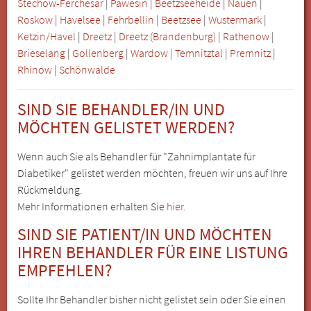
Stechow-Ferchesar
|
Päwesin
|
Beetzseeheide
|
Nauen
|
Roskow
|
Havelsee
|
Fehrbellin
|
Beetzsee
|
Wustermark
|
Ketzin/Havel
|
Dreetz
|
Dreetz (Brandenburg)
|
Rathenow
|
Brieselang
|
Gollenberg
|
Wardow
|
Temnitztal
|
Premnitz
|
Rhinow
|
Schönwalde
SIND SIE BEHANDLER/IN UND
MÖCHTEN GELISTET WERDEN?
Wenn auch Sie als Behandler für "Zahnimplantate für
Diabetiker" gelistet werden möchten, freuen wir uns auf Ihre
Rückmeldung.
Mehr Informationen erhalten Sie
hier.
SIND SIE PATIENT/IN UND MÖCHTEN
IHREN BEHANDLER FÜR EINE LISTUNG
EMPFEHLEN?
Sollte Ihr Behandler bisher nicht gelistet sein oder Sie einen