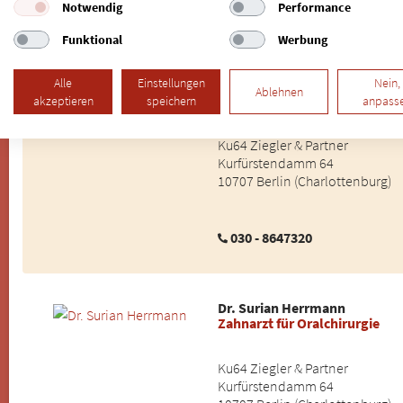
Notwendig
Performance
030 - 8647320
Funktional
Werbung
Alle
Einstellungen
Nein,
Dr. Jan Wagner
Ablehnen
Mund- Kiefer- und Gesichtschi
akzeptieren
speichern
anpass
Ku64 Ziegler & Partner
Kurfürstendamm 64
10707 Berlin (Charlottenburg)
030 - 8647320
Dr. Surian Herrmann
Zahnarzt für Oralchirurgie
Ku64 Ziegler & Partner
Kurfürstendamm 64