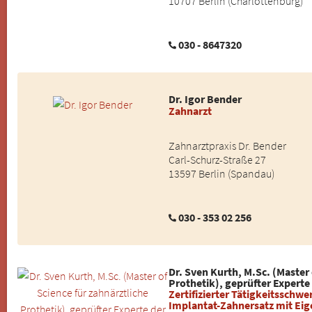
10707 Berlin (Charlottenburg)
030 - 8647320
Dr. Igor Bender
Zahnarzt
Zahnarztpraxis Dr. Bender
Carl-Schurz-Straße 27
13597 Berlin (Spandau)
030 - 353 02 256
Dr. Sven Kurth, M.Sc. (Master 
Prothetik), geprüfter Experte
Zertifizierter Tätigkeitsschw
Implantat-Zahnersatz mit Eig