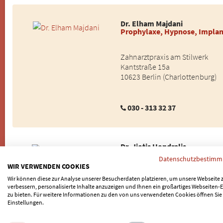
Dr. Elham Majdani
Prophylaxe, Hypnose, Implan
Zahnarztpraxis am Stilwerk
Kantstraße 15a
10623 Berlin (Charlottenburg)
030 - 313 32 37
Dr. Jiotis Hondralis
Zahnarzt
Datenschutzbestim
WIR VERWENDEN COOKIES
Wir können diese zur Analyse unserer Besucherdaten platzieren, um unsere Webseite 
KU64 Dr. Ziegler & Partner
verbessern, personalisierte Inhalte anzuzeigen und Ihnen ein großartiges Webseiten-E
Kurfürstendamm 64
zu bieten. Für weitere Informationen zu den von uns verwendeten Cookies öffnen Sie
10707 Berlin (Charlottenburg)
Einstellungen.