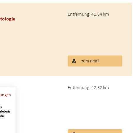
Entfernung: 41.64 km
tologie
zum Profil
Entfernung: 42.62 km
mungen
zu
rlebnis
 die