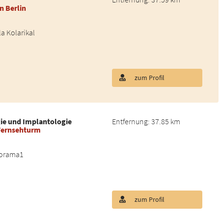
n Berlin
a Kolarikal
zum Profil
gie und Implantologie
Entfernung: 37.85 km
Fernsehturm
norama1
zum Profil