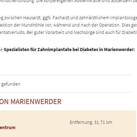
Knochenbildung. Die körpereigenen Abwehrkräfte sind außerdem bei D
og zwischen Hausarzt, ggfs. Facharzt und zahnärztlichem Implantolog
nfektion der Mundhöhle vor, während und nach der Operation. Dies g
plantatverlusts. Bei guter Vorarbeit und Nachsorge sind auch für Diab
ne
Spezialisten für Zahnimplantate bei Diabetes in Marienwerder:
r gefunden
 VON MARIENWERDER
Entfernung: 31.71 km
Zentrum