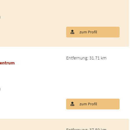
)
zum Profil
Entfernung: 31.71 km
Zentrum
)
zum Profil
Entfernung: 37.59 km