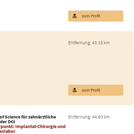
zum Profil
Entfernung: 43.18 km
zum Profil
of Science für zahnärztliche
Entfernung: 44.65 km
 der DGI
erpunkt: Implantat-Chirurgie und
enlabor