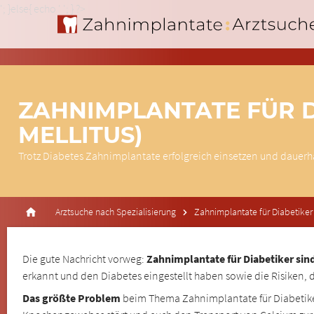
'; }else{ echo '
'; } ?>
ZAHNIMPLANTATE FÜR D
MELLITUS)
Trotz Diabetes Zahnimplantate erfolgreich einsetzen und dauerh
Arztsuche nach Spezialisierung
Zahnimplantate für Diabetiker
Die gute Nachricht vorweg:
Zahnimplantate für Diabetiker sin
erkannt und den Diabetes eingestellt haben sowie die Risiken,
Das größte Problem
beim Thema Zahnimplantate für Diabetik