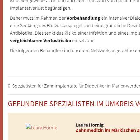
Knochengewebes stört und auch den Transport von Calcium zur 
Implantatverlust begünstigen.
Daher muss im Rahmen der
Vorbehandlung
ein intensiver Dial
eine Senkung des Blutzuckerspiegels und eine gründliche Desi
Antibiotika. Dies senkt das Risiko einer Infektion und eines Im
vergleichbaren Verlustrisiko
einsetzbar.
Die folgenden Behandler sind unserem Netzwerk angeschlosse
0 Spezialisten für Zahnimplantate für Diabetiker in Marienwerde
GEFUNDENE SPEZIALISTEN IM UMKREIS
Laura Hornig
Zahnmedizin im Märkischen 