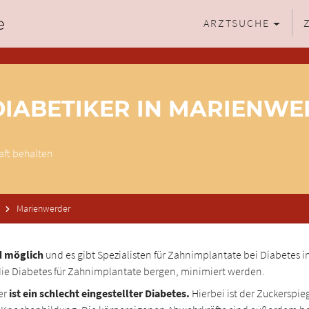
ARZTSUCHE
IABETIKER IN MARIENWE
aft behalten
Marienwerder
d möglich
und es gibt Spezialisten für Zahnimplantate bei Diabetes in
 die Diabetes für Zahnimplantate bergen, minimiert werden.
er
ist ein schlecht eingestellter Diabetes.
Hierbei ist der Zuckerspi