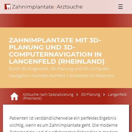
'; }else{ echo '
'; } ?>
☰
ZAHNIMPLANTATE MIT 3D-
PLANUNG UND 3D-
COMPUTERNAVIGATION IN
LANGENFELD (RHEINLAND)
Durch 3D-Diagnostik, 3D-Planung und 3D-Computer-
Navigation höchsten Komfort + Sicherheit für Patienten
Arztsuche nach Spezialisierung
3D-Planung
Langenfeld
(Rheinland)
Patienten ist verständlicherweise ein perfektes Ergebnis
wichtig, wenn es um Zahnimplantate geht. Die moderne
Zahnmedizin und die erfahrensten Behandler in modern