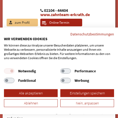
02104 - 44404
www.zahnteam-erkrath.de
zum Profil
Online-Termin
Dr. Sven Glindemann, MMSc. (Harvard)
Datenschutzbestimmungen
Spezialist für Implantologie & Parodontologie
WIR VERWENDEN COOKIES
dentigo - Zahnärzte Düsseldorf
Wir können diese zur Analyse unserer Besucherdaten platzieren, um unsere
Webseite zu verbessern, personalisierte Inhalte anzuzeigen und Ihnen ein
Zentrum
großartiges Webseiten-Erlebnis zu bieten. Für weitere Informationen zu den von
Grafenberger Allee 136
uns verwendeten Cookies öffnen Sie die Einstellungen.
40237 Düsseldorf
Notwendig
Performance
0211 - 601 13 11
Funktional
Werbung
www.zahnaerzte-duesseldorf-
zentrum.de
Alle akzeptieren
Einstellungen speichern
zum Profil
Ablehnen
Nein, anpassen
3 Spezialisten für 3D-Planung in Langenfeld (Rheinland)