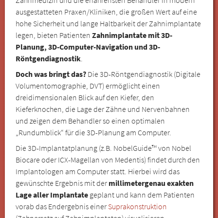
ausgestatteten Praxen/Kliniken, die großen Wert auf eine
hohe Sicherheit und lange Haltbarkeit der Zahnimplantate
legen, bieten Patienten
Zahnimplantate mit 3D-
Planung, 3D-Computer-Navigation und 3D-
Röntgendiagnostik
.
Doch was bringt das?
Die 3D-Röntgendiagnostik (Digitale
Volumentomographie, DVT) ermöglicht einen
dreidimensionalen Blick auf den Kiefer, den
Kieferknochen, die Lage der Zähne und Nervenbahnen
und zeigen dem Behandler so einen optimalen
„Rundumblick“ für die 3D-Planung am Computer.
Die 3D-Implantatplanung (z.B. NobelGuide™ von Nobel
Biocare oder ICX-Magellan von Medentis) findet durch den
Implantologen am Computer statt. Hierbei wird das
gewünschte Ergebnis mit der
millimetergenau exakten
Lage aller Implantate
geplant und kann dem Patienten
vorab das Endergebnis einer
Suprakonstruktion
(Zahnersatz auf Zahnimplantaten) visualisieren.