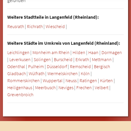
gefunden
Weitere Stadtteile in Langenfeld (Rheinland):
Reusrath
|
Richrath
|
Wiescheid
|
Weitere Städte im Umkreis von Langenfeld (Rheinland):
Leichlingen
|
Monheim am Rhein
|
Hilden
|
Haan
|
Dormagen
|
Leverkusen
|
Solingen
|
Burscheid
|
Erkrath
|
Mettmann
|
Odenthal
|
Pulheim
|
Düsseldorf
|
Remscheid
|
Bergisch
Gladbach
|
Wülfrath
|
Wermelskirchen
|
Köln
|
Rommerskirchen
|
Wuppertal
|
Neuss
|
Ratingen
|
Kürten
|
Heiligenhaus
|
Meerbusch
|
Neviges
|
Frechen
|
Velbert
|
Grevenbroich