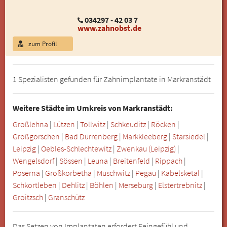
034297 - 42 03 7
www.zahnobst.de
zum Profil
1 Spezialisten gefunden für Zahnimplantate in Markranstädt
Weitere Städte im Umkreis von Markranstädt:
Großlehna
|
Lützen
|
Tollwitz
|
Schkeuditz
|
Röcken
|
Großgörschen
|
Bad Dürrenberg
|
Markkleeberg
|
Starsiedel
|
Leipzig
|
Oebles-Schlechtewitz
|
Zwenkau (Leipzig)
|
Wengelsdorf
|
Sössen
|
Leuna
|
Breitenfeld
|
Rippach
|
Poserna
|
Großkorbetha
|
Muschwitz
|
Pegau
|
Kabelsketal
|
Schkortleben
|
Dehlitz
|
Böhlen
|
Merseburg
|
Elstertrebnitz
|
Groitzsch
|
Granschütz
Das Setzen von Implantaten erfordert Feingefühl und