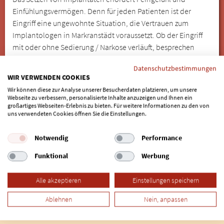
Einfühlungsvermögen. Denn für jeden Patienten ist der
Eingriff eine ungewohnte Situation, die Vertrauen zum
Implantologen in Markranstädt voraussetzt. Ob der Eingriff
mit oder ohne Sedierung / Narkose verläuft, besprechen
vorab Patient und Implantologe und entscheiden
Datenschutzbestimmungen
individuell. Implantate sind in den meisten Fällen die
WIR VERWENDEN COOKIES
komfortabelste Lösung für Zahnersatz, weisen bei der
Wir können diese zur Analyse unserer Besucherdaten platzieren, um unsere
richtigen Pflege eine lange Haltbarkeit auf und lassen den
Webseite zu verbessern, personalisierte Inhalte anzuzeigen und Ihnen ein
großartiges Webseiten-Erlebnis zu bieten. Für weitere Informationen zu den von
Träger vergessen, dass es sich nicht um den natürlichen Zahn
uns verwendeten Cookies öffnen Sie die Einstellungen.
handelt.
Wählen Sie hier den passenden Implantologen in
Notwendig
Performance
Markranstädt aus, der auf Implantate spezialisiert ist.
Funktional
Werbung
Alle akzeptieren
Einstellungen speichern
Ablehnen
Nein, anpassen