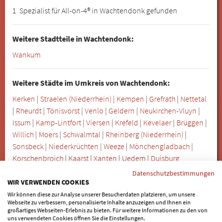
1 Spezialist für All-on-4® in Wachtendonk gefunden
Weitere Stadtteile in Wachtendonk:
Wankum
Weitere Städte im Umkreis von Wachtendonk:
Kerken
|
Straelen (Niederrhein)
|
Kempen
|
Grefrath
|
Nettetal
|
Rheurdt
|
Tönisvorst
|
Venlo
|
Geldern
|
Neukirchen-Vluyn
|
Issum
|
Kamp-Lintfort
|
Viersen
|
Krefeld
|
Kevelaer
|
Brüggen
|
Willich
|
Moers
|
Schwalmtal
|
Rheinberg (Niederrhein)
|
Sonsbeck
|
Niederkrüchten
|
Weeze
|
Mönchengladbach
|
Korschenbroich
|
Kaarst
|
Xanten
|
Uedem
|
Duisburg
Datenschutzbestimmungen
WIR VERWENDEN COOKIES
Die Nobel Biocare Deutschland GmbH ist Inhaberin der
Wir können diese zur Analyse unserer Besucherdaten platzieren, um unsere
Marke „All-on-4“ für die Bereiche zahnmedizinische
Webseite zu verbessern, personalisierte Inhalte anzuzeigen und Ihnen ein
Instrumente, Produkte und Dienstleistungen ist. Konkret:
großartiges Webseiten-Erlebnis zu bieten. Für weitere Informationen zu den von
uns verwendeten Cookies öffnen Sie die Einstellungen.