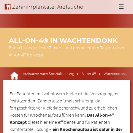
'; }else{ echo '
'; } ?>
☰
ALL-ON-4® IN WACHTENDONK
Endlich wieder feste Zähne - und das an einem Tag mit dem
All-on-4® Konzept
Arztsuche nach Spezialisierung
All-on-4®
Wachtendonk
Für Patienten mit zahnlosem Kiefer ist die Versorgung mit
festsitzendem Zahnersatz oftmals schwierig, da
fortgeschrittener Kieferknochenschwund zu erheblichen
Kosten für Knochenaufbau führen kann.
Das All-on-4®
Konzept
bietet hier eine effiziente und für Patienten
komfortable Lösung –
ein Knochenaufbau ist dafür in der